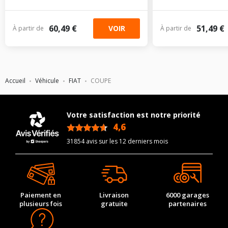
60,49 €
51,49 €
VOIR
À partir de
À partir de
Accueil
Véhicule
FIAT
COUPE
Votre satisfaction est notre priorité
4,6
/5
31854 avis sur les 12 derniers mois
Paiement en
Livraison
6000 garages
plusieurs fois
gratuite
partenaires