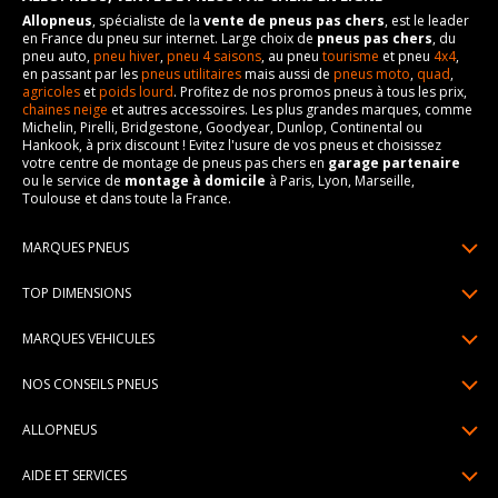
Allopneus
, spécialiste de la
vente de pneus pas chers
, est le leader
en France du pneu sur internet. Large choix de
pneus pas chers
, du
pneu auto,
pneu hiver
,
pneu 4 saisons
, au pneu
tourisme
et pneu
4x4
,
en passant par les
pneus utilitaires
mais aussi de
pneus moto
,
quad
,
agricoles
et
poids lourd
. Profitez de nos promos pneus à tous les prix,
chaines neige
et autres accessoires. Les plus grandes marques, comme
Michelin, Pirelli, Bridgestone, Goodyear, Dunlop, Continental ou
Hankook, à prix discount ! Evitez l'usure de vos pneus et choisissez
votre centre de montage de pneus pas chers en
garage partenaire
ou le service de
montage à domicile
à Paris, Lyon, Marseille,
Toulouse et dans toute la France.
MARQUES PNEUS
Pneus Michelin
TOP DIMENSIONS
Pneus Pirelli
175/65R14
MARQUES VEHICULES
Pneus Continental
185/65R15
Renault
Pneus Goodyear
NOS CONSEILS PNEUS
195/65R15
Dacia
Pneus Bridgestone
Lire un pneumatique
195/55R16
ALLOPNEUS
Peugeot
Pneus Hankook
Indice de charge et de vitesse
205/55R16
Qui sommes-nous? | About us
Citroën
Pneus Dunlop
AIDE ET SERVICES
Pression pneu
205/60R16
Avis DriverReviews | Who is DriverReviews
Volkswagen
Toutes les marques