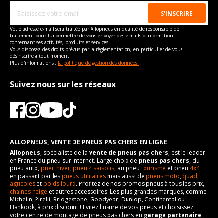
Votre adresse e-mail sera traitée par Allopneus en qualité de responsable de
traitement pour lui permettre de vous envoyer des e-mails d'information
concernant ses activités, produits et services.
Vous disposez des droits prévus par la règlementation, en particulier de vous
désinscrire à tout moment.
Plus d'informations :
la politique de gestion des données.
Suivez nous sur les réseaux
ALLOPNEUS, VENTE DE PNEUS PAS CHERS EN LIGNE
Allopneus
, spécialiste de la
vente de pneus pas chers
, est le leader
en France du pneu sur internet. Large choix de
pneus pas chers
, du
pneu auto,
pneu hiver
,
pneu 4 saisons
, au pneu
tourisme
et pneu
4x4
,
en passant par les
pneus utilitaires
mais aussi de
pneus moto
,
quad
,
agricoles
et
poids lourd
. Profitez de nos promos pneus à tous les prix,
chaines neige
et autres accessoires. Les plus grandes marques, comme
Michelin, Pirelli, Bridgestone, Goodyear, Dunlop, Continental ou
Hankook, à prix discount ! Evitez l'usure de vos pneus et choisissez
votre centre de montage de pneus pas chers en
garage partenaire