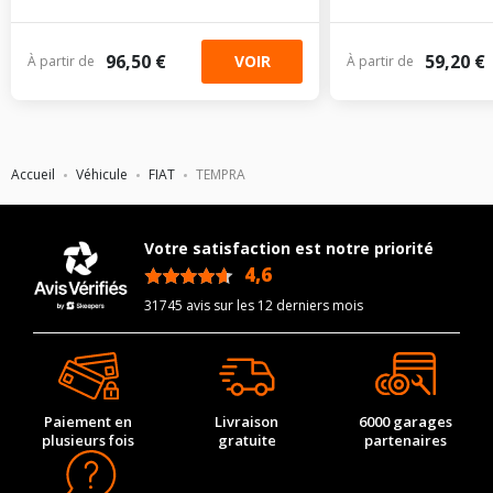
96,50 €
59,20 €
VOIR
À partir de
À partir de
Accueil
Véhicule
FIAT
TEMPRA
Votre satisfaction est notre priorité
4,6
/5
31745 avis sur les 12 derniers mois
Paiement en
Livraison
6000 garages
plusieurs fois
gratuite
partenaires