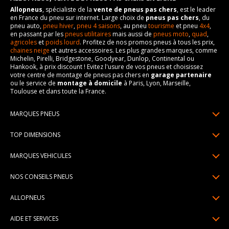
Allopneus
, spécialiste de la
vente de pneus pas chers
, est le leader
en France du pneu sur internet. Large choix de
pneus pas chers
, du
pneu auto,
pneu hiver
,
pneu 4 saisons
, au pneu
tourisme
et pneu
4x4
,
en passant par les
pneus utilitaires
mais aussi de
pneus moto
,
quad
,
agricoles
et
poids lourd
. Profitez de nos promos pneus à tous les prix,
chaines neige
et autres accessoires. Les plus grandes marques, comme
Michelin, Pirelli, Bridgestone, Goodyear, Dunlop, Continental ou
Hankook, à prix discount ! Evitez l'usure de vos pneus et choisissez
votre centre de montage de pneus pas chers en
garage partenaire
ou le service de
montage à domicile
à Paris, Lyon, Marseille,
Toulouse et dans toute la France.
MARQUES PNEUS
Pneus Michelin
TOP DIMENSIONS
Pneus Pirelli
175/65R14
MARQUES VEHICULES
Pneus Continental
185/65R15
Renault
Pneus Goodyear
NOS CONSEILS PNEUS
195/65R15
Dacia
Pneus Bridgestone
Lire un pneumatique
195/55R16
ALLOPNEUS
Peugeot
Pneus Hankook
Indice de charge et de vitesse
205/55R16
Qui sommes-nous? | About us
Citroën
Pneus Dunlop
AIDE ET SERVICES
Pression pneu
205/60R16
Avis DriverReviews | Who is DriverReviews
Volkswagen
Toutes les marques