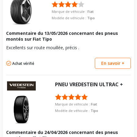
Taille de la tête de boulon
17
boulon
Longueur du boulon
27
Pour la visserie, afin de garantir une parfaite compatibilité, nous
Marque de véhicule :
Fiat
vous conseillons de contacter directement le constructeur.
Modèle de véhicule :
Tipo
Force de rotation du
95
boulon
Pour la visserie, afin de garantir une parfaite compatibilité, nous
Commentaire du
13/05/2026
concernant des pneus
vous conseillons de contacter directement le constructeur.
montés sur Fiat Tipo
Excellents sur route mouillée, précis .
En savoir +
Achat vérifié
PNEU
VREDESTEIN
ULTRAC +
Marque de véhicule :
Fiat
Modèle de véhicule :
Tipo
Commentaire du
24/04/2026
concernant des pneus