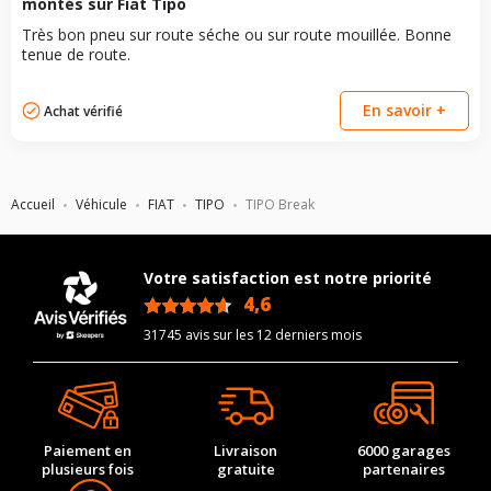
montés sur Fiat Tipo
Très bon pneu sur route séche ou sur route mouillée. Bonne
tenue de route.
En savoir +
Achat vérifié
Accueil
Véhicule
FIAT
TIPO
TIPO Break
Votre satisfaction est notre priorité
4,6
/5
31745 avis sur les 12 derniers mois
Paiement en
Livraison
6000 garages
plusieurs fois
gratuite
partenaires