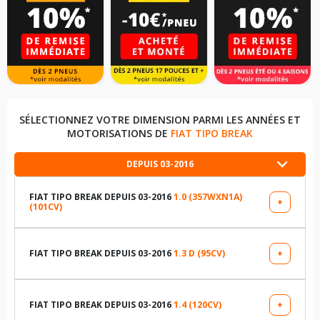
SÉLECTIONNEZ VOTRE DIMENSION PARMI LES ANNÉES ET
MOTORISATIONS DE
FIAT TIPO BREAK
DEPUIS 03-2016
FIAT TIPO BREAK DEPUIS 03-2016
1.0 (357WXN1A)
+
(101CV)
LES DIMENSIONS COMPATIBLES
205/55R16 91 H
FIAT TIPO BREAK DEPUIS 03-2016
1.3 D (95CV)
+
LES DIMENSIONS COMPATIBLES
195/65R15 91 H
195/65R15 91 H
FIAT TIPO BREAK DEPUIS 03-2016
1.4 (120CV)
+