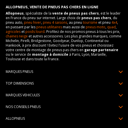
ALLOPNEUS, VENTE DE PNEUS PAS CHERS EN LIGNE
Allopneus
, spécialiste de la
vente de pneus pas chers
, est le leader
en France du pneu sur internet. Large choix de
pneus pas chers
, du
pneu auto,
pneu hiver
,
pneu 4 saisons
, au pneu
tourisme
et pneu
4x4
,
en passant par les
pneus utilitaires
mais aussi de
pneus moto
,
quad
,
agricoles
et
poids lourd
. Profitez de nos promos pneus à tous les prix,
chaines neige
et autres accessoires. Les plus grandes marques, comme
Michelin, Pirelli, Bridgestone, Goodyear, Dunlop, Continental ou
Hankook, à prix discount ! Evitez l'usure de vos pneus et choisissez
votre centre de montage de pneus pas chers en
garage partenaire
ou le service de
montage à domicile
à Paris, Lyon, Marseille,
Toulouse et dans toute la France.
MARQUES PNEUS
Pneus Michelin
TOP DIMENSIONS
Pneus Pirelli
175/65R14
MARQUES VEHICULES
Pneus Continental
185/65R15
Renault
Pneus Goodyear
NOS CONSEILS PNEUS
195/65R15
Dacia
Pneus Bridgestone
Lire un pneumatique
195/55R16
ALLOPNEUS
Peugeot
Pneus Hankook
Indice de charge et de vitesse
205/55R16
Qui sommes-nous? | About us
Citroën
Pneus Dunlop