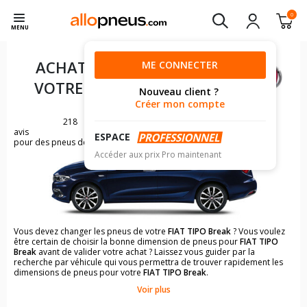
0
MENU
ACHAT DE PNEUS POUR
ME CONNECTER
VOTRE
FIAT TIPO BREAK
Nouveau client ?
Créer mon compte
218
avis
ESPACE
pour des pneus de FIAT TIPO
Accéder aux prix Pro maintenant
Vous devez changer les pneus de votre
FIAT TIPO Break
? Vous voulez
être certain de choisir la bonne dimension de pneus pour
FIAT TIPO
Break
avant de valider votre achat ? Laissez vous guider par la
recherche par véhicule qui vous permettra de trouver rapidement les
dimensions de pneus pour votre
FIAT TIPO Break
.
Voir plus
Il n'est pas toujours évident de s'y retrouver dans le choix des
pneumatiques. Grâce à la recherche simplifiée pour les véhicules
FIAT