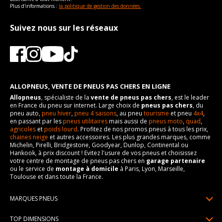
Plus d'informations :
la politique de gestion des données.
Suivez nous sur les réseaux
ALLOPNEUS, VENTE DE PNEUS PAS CHERS EN LIGNE
Allopneus
, spécialiste de la
vente de pneus pas chers
, est le leader
en France du pneu sur internet. Large choix de
pneus pas chers
, du
pneu auto,
pneu hiver
,
pneu 4 saisons
, au pneu
tourisme
et pneu
4x4
,
en passant par les
pneus utilitaires
mais aussi de
pneus moto
,
quad
,
agricoles
et
poids lourd
. Profitez de nos promos pneus à tous les prix,
chaines neige
et autres accessoires. Les plus grandes marques, comme
Michelin, Pirelli, Bridgestone, Goodyear, Dunlop, Continental ou
Hankook, à prix discount ! Evitez l'usure de vos pneus et choisissez
votre centre de montage de pneus pas chers en
garage partenaire
ou le service de
montage à domicile
à Paris, Lyon, Marseille,
Toulouse et dans toute la France.
MARQUES PNEUS
Pneus Michelin
TOP DIMENSIONS