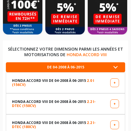
SÉLECTIONNEZ VOTRE DIMENSION PARMI LES ANNÉES ET
MOTORISATIONS DE
HONDA ACCORD VIII
DE 04-2008 À 06-2015
HONDA ACCORD VIII DE 04-2008 À 06-2015
2.0 I
+
(156CV)
LES DIMENSIONS COMPATIBLES
205/60R16 92 V
HONDA ACCORD VIII DE 04-2008 À 06-2015
2.2 I-
+
DTEC (150CV)
LES DIMENSIONS COMPATIBLES
215/60R16 94 H
225/45R18 93 W
HONDA ACCORD VIII DE 04-2008 À 06-2015
2.2 I-
+
DTEC (180CV)