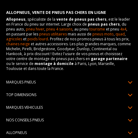
ALLOPNEUS, VENTE DE PNEUS PAS CHERS EN LIGNE
Allopneus
, spécialiste de la
vente de pneus pas chers
, est le leader
en France du pneu sur internet. Large choix de
pneus pas chers
, du
pneu auto,
pneu hiver
,
pneu 4 saisons
, au pneu
tourisme
et pneu
4x4
,
en passant par les
pneus utilitaires
mais aussi de
pneus moto
,
quad
,
agricoles
et
poids lourd
. Profitez de nos promos pneus à tous les prix,
chaines neige
et autres accessoires. Les plus grandes marques, comme
Michelin, Pirelli, Bridgestone, Goodyear, Dunlop, Continental ou
Hankook, à prix discount ! Evitez l'usure de vos pneus et choisissez
votre centre de montage de pneus pas chers en
garage partenaire
ou le service de
montage à domicile
à Paris, Lyon, Marseille,
Toulouse et dans toute la France.
MARQUES PNEUS
Pneus Michelin
TOP DIMENSIONS
Pneus Pirelli
175/65R14
MARQUES VEHICULES
Pneus Continental
185/65R15
Renault
Pneus Goodyear
NOS CONSEILS PNEUS
195/65R15
Dacia
Pneus Bridgestone
Lire un pneumatique
195/55R16
ALLOPNEUS
Peugeot
Pneus Hankook
Indice de charge et de vitesse