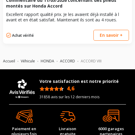
Commentaire du
11/05/2026
concernant des pneus
montés sur Honda Accord
Excellent rapport qualité prix. Je les avaient déjà installé à l
avant et en était satisfait. Maintenant ils sont au 4 roues.
En savoir +
Achat vérifié
Accueil
Véhicule
HONDA
ACCORD
ACCORD VIII
Votre satisfaction est notre priorité
4,6
/5
31858 avis sur les 12 derniers mois
Paiement en
Livraison
6000 garages
plusieurs fois
gratuite
partenaires