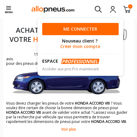
0
MENU
ACHAT DE PNEUS POUR
ME CONNECTER
VOTRE
HONDA ACCORD VIII
Nouveau client ?
Créer mon compte
1184
avis
ESPACE
pour des pneus de HONDA ACCORD
Accéder aux prix Pro maintenant
Vous devez changer les pneus de votre
HONDA ACCORD VIII
? Vous
voulez être certain de choisir la bonne dimension de pneus pour
HONDA ACCORD VIII
avant de valider votre achat ? Laissez vous guider
par la recherche par véhicule qui vous permettra de trouver
rapidement les dimensions de pneus pour votre
HONDA ACCORD VIII
.
Voir plus
Il n'est pas toujours évident de s'y retrouver dans le choix des
pneumatiques. Grâce à la recherche simplifiée pour les véhicules