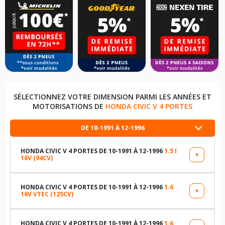
SÉLECTIONNEZ VOTRE DIMENSION PARMI LES ANNÉES ET
MOTORISATIONS DE
HONDA CIVIC V 4 PORTES
DE 10-1991 À 12-1996
HONDA CIVIC V 4 PORTES DE 10-1991 À 12-1996
1.5 I
+
16V (94CV)
LES DIMENSIONS COMPATIBLES
175/70R13 82 H
HONDA CIVIC V 4 PORTES DE 10-1991 À 12-1996
1.6
+
16V VTEC (125CV)
LES DIMENSIONS COMPATIBLES
185/60R14 82 H
185/60R14 82 H
HONDA CIVIC V 4 PORTES DE 10-1991 À 12-1996
1.6