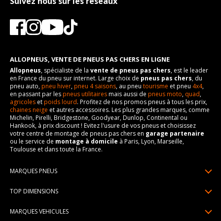
Suivez nous sur les réseaux
ALLOPNEUS, VENTE DE PNEUS PAS CHERS EN LIGNE
Allopneus
, spécialiste de la
vente de pneus pas chers
, est le leader
en France du pneu sur internet. Large choix de
pneus pas chers
, du
pneu auto,
pneu hiver
,
pneu 4 saisons
, au pneu
tourisme
et pneu
4x4
,
en passant par les
pneus utilitaires
mais aussi de
pneus moto
,
quad
,
agricoles
et
poids lourd
. Profitez de nos promos pneus à tous les prix,
chaines neige
et autres accessoires. Les plus grandes marques, comme
Michelin, Pirelli, Bridgestone, Goodyear, Dunlop, Continental ou
Hankook, à prix discount ! Evitez l'usure de vos pneus et choisissez
votre centre de montage de pneus pas chers en
garage partenaire
ou le service de
montage à domicile
à Paris, Lyon, Marseille,
Toulouse et dans toute la France.
MARQUES PNEUS
Pneus Michelin
TOP DIMENSIONS
Pneus Pirelli
175/65R14
MARQUES VEHICULES
Pneus Continental
185/65R15