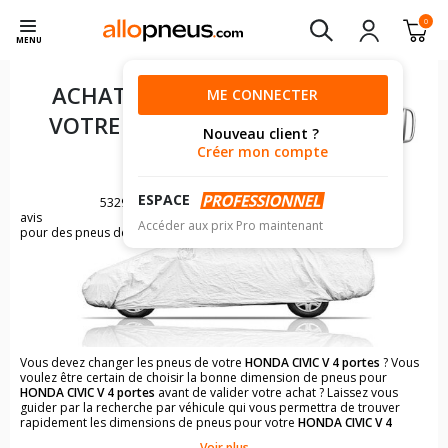
0
MENU
ACHAT DE PNEUS POUR
ME CONNECTER
VOTRE
HONDA CIVIC V 4
Nouveau client ?
PORTES
Créer mon compte
ESPACE
5329
avis
Accéder aux prix Pro maintenant
pour des pneus de HONDA CIVIC
Vous devez changer les pneus de votre
HONDA CIVIC V 4 portes
? Vous
voulez être certain de choisir la bonne dimension de pneus pour
HONDA CIVIC V 4 portes
avant de valider votre achat ? Laissez vous
guider par la recherche par véhicule qui vous permettra de trouver
rapidement les dimensions de pneus pour votre
HONDA CIVIC V 4
portes
.
Voir plus