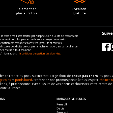
Paiement en
Livraison
plusieurs fois
gratuite
Suive
 adresse e-mail sera traitée par Allopneus en qualité de responsable
aitement pour lui permettre de vous envoyer des e-mails
ormation concernant ses activités, produits et services.
disposez des droits prévus par la règlementation, en particulier de
 désinscrire à tout moment.
d'informations :
la politique de gestion des données.
eader en France du pneu sur internet. Large choix de
pneus pas chers
, du pneu 
gricoles
et
poids lourd
. Profitez de nos promos pneus à tous les prix,
chaines n
nkook, à prix discount ! Evitez l'usure de vos pneus et choisissez votre centre
toute la France.
ONS
MARQUES VEHICULES
Renault
Dacia
Peugeot