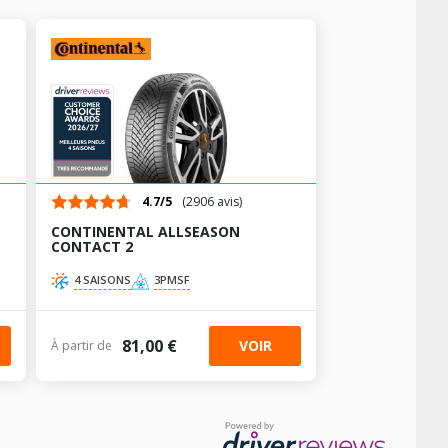
-
-
AV chargé
AR chargé
-
-
-
-
-
-
-
-
AV chargé
AR chargé
-
-
-
-
-
-
-
-
-
-
-
-
4.7/5
(2906 avis)
-
-
-
-
CONTINENTAL ALLSEASON
-
-
-
-
CONTACT 2
AV chargé
AR chargé
-
-
4 SAISONS
3PMSF
-
-
-
-
-
-
AV chargé
AR chargé
81,00 €
VOIR
À partir de
-
-
-
-
-
-
-
-
AV chargé
AR chargé
-
-
-
-
-
-