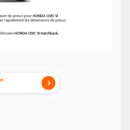
ension de pneus pour
HONDA CIVIC VI
ouver rapidement les dimensions de pneus
véhicules
HONDA CIVIC VI Hatchback
,
neumatiques, dans le carnet de bord du
back
, simplement et rapidement.
mension des pneus montés sur votre
on