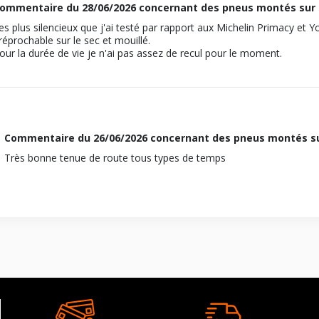
110
2000-10-01
ommentaire du
28/06/2026
concernant des pneus montés sur 
M12x1.5
Traction avant
ous vous conseillons de contacter directement le constructeur.
1590
20T2N
es plus silencieux que j'ai testé par rapport aux Michelin Primacy et
19
hydraulique
rréprochable sur le sec et mouillé.
84
27760
our la durée de vie je n'ai pas assez de recul pour le moment.
110
Ek4
Traction avant
ous vous conseillons de contacter directement le constructeur.
1994
-2001 1.6 VTI (160CV)
hydraulique
77
M12x1.5
EK1
Traction avant
19
Commentaire du
26/06/2026
concernant des pneus montés su
-2001 1.6 I (114CV)
Ek4
Très bonne tenue de route tous types de temps
110
M12x1.5
3-2001 2.0 TDIC (105CV)
ous vous conseillons de contacter directement le constructeur.
19
M12x1.5
110
19
ous vous conseillons de contacter directement le constructeur.
110
ous vous conseillons de contacter directement le constructeur.