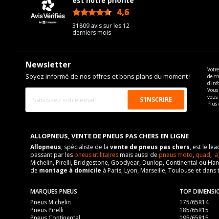
est notre priorité
4,6
/5
31809 avis sur les 12
derniers mois
Newsletter
Votre
Soyez informé de nos offres et bons plans du moment !
de tr
d'inf
Vous 
vous
Plus 
ALLOPNEUS, VENTE DE PNEUS PAS CHERS EN LIGNE
Allopneus
, spécialiste de la
vente de pneus pas chers
, est le l
passant par les
pneus utilitaires
mais aussi de
pneus moto
,
quad
,
a
Michelin, Pirelli, Bridgestone, Goodyear, Dunlop, Continental ou Ha
de
montage à domicile
à Paris, Lyon, Marseille, Toulouse et dans 
MARQUES PNEUS
TOP DIMENSI
Pneus Michelin
175/65R14
Pneus Pirelli
185/65R15
Pneus Continental
195/65R15