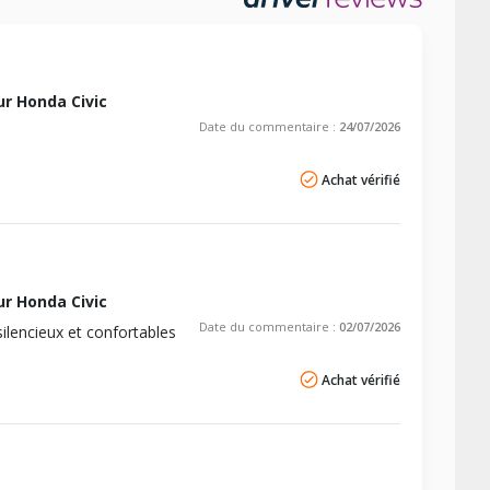
-
-
-
-
-
-
-
-
-
-
-
-
-
-
r Honda Civic
Date du commentaire :
24/07/2026
-
-
-
-
Achat vérifié
r Honda Civic
Date du commentaire :
02/07/2026
silencieux et confortables
Achat vérifié