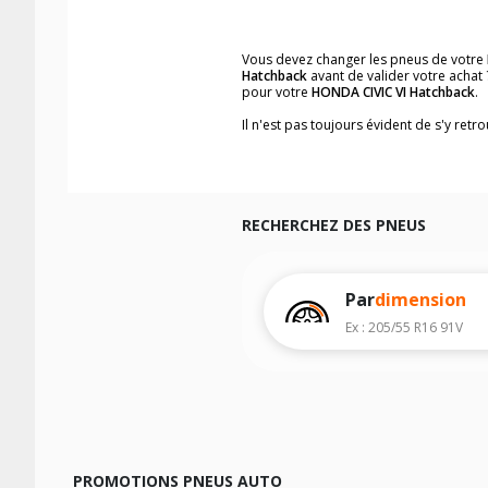
Vous devez changer les pneus de votre
Hatchback
avant de valider votre achat
pour votre
HONDA CIVIC VI Hatchback
.
Il n'est pas toujours évident de s'y ret
vous trouverez facilement les dimensi
Vous ne savez pas comment trouver les 
véhicule ainsi que sur l'étiquette collée 
Notre base de recherche véhicule vous
RECHERCHEZ DES PNEUS
Pour cela, veuillez sélectionner l'année
Les résultats de votre recherche sont d
véhicule, sans oublier les indices de c
Par
dimension
Ex : 205/55 R16 91V
PROMOTIONS PNEUS AUTO