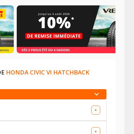
DE
HONDA CIVIC VI HATCHBACK
+
+