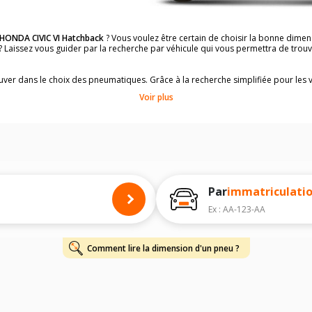
HONDA CIVIC VI Hatchback
? Vous voulez être certain de choisir la bonne dim
 ? Laissez vous guider par la recherche par véhicule qui vous permettra de tr
rouver dans le choix des pneumatiques. Grâce à la recherche simplifiée pour les 
ons de pneus compatibles et homologuées.
Voir plus
dimensions de vos pneus ? Ces informations sont indiquées sur le flanc des p
à l'intérieur de la portière conducteur.
 permettra de trouver les dimensions de vos pneus pour
HONDA CIVIC VI Hatch
 de votre
HONDA CIVIC VI Hatchback
ci-dessous :
onnés à titre indicatif. Il est fortement recommandé de vérifier en amont la di
harge et de vitesse, indispensables pour que votre dimension soit complète.
Par
immatriculati
Ex : AA-123-AA
Comment lire la dimension d'un pneu ?