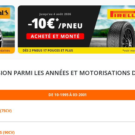
ION PARMI LES ANNÉES ET MOTORISATIONS 
DE 10-1995 À 03-2001
 (75CV)
 S (90CV)