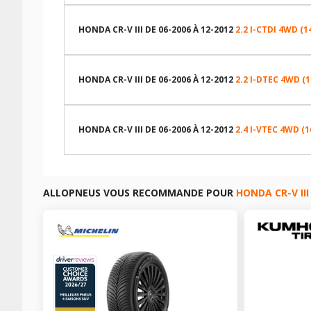
LES DIMENSIONS COMPATIBLES
HONDA CR-V III DE 06-2006 À 12-2012
2.2 I-CTDI 4WD (1
LES DIMENSIONS COMPATIBLES
HONDA CR-V III DE 06-2006 À 12-2012
2.2 I-DTEC 4WD (
LES DIMENSIONS COMPATIBLES
TABLEAU DE PRESSION DE PNEUS HONDA CR-V III DE 0
HONDA CR-V III DE 06-2006 À 12-2012
2.4 I-VTEC 4WD (1
Dimension pneu
LES DIMENSIONS COMPATIBLES
TABLEAU DE PRESSION DE PNEUS HONDA CR-V III DE 0
225/65R17 102 T
ALLOPNEUS VOUS RECOMMANDE POUR
HONDA CR-V III
225/60R18 100 H
Dimension pneu
TABLEAU DE PRESSION DE PNEUS HONDA CR-V III DE 0
245/45R19 98 Y
225/65R17 102 T
225/60R18 100 H
CARACTÉRISTIQUES TECHNIQUES HONDA CR-V III DE 0
Dimension pneu
TABLEAU DE PRESSION DE PNEUS HONDA CR-V III DE 
245/45R19 98 Y
225/65R17 102 T
Marque du véhicule
Nom du modele
225/60R18 100 H
CARACTÉRISTIQUES TECHNIQUES HONDA CR-V III DE 06
Dimension pneu