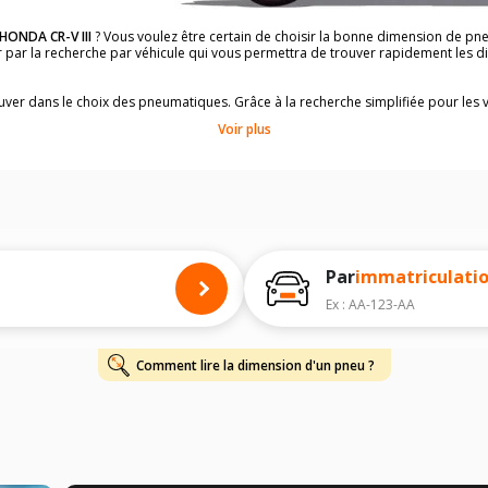
HONDA CR-V III
? Vous voulez être certain de choisir la bonne dimension de p
der par la recherche par véhicule qui vous permettra de trouver rapidement les
rouver dans le choix des pneumatiques. Grâce à la recherche simplifiée pour les 
mpatibles et homologuées.
Voir plus
dimensions de vos pneus ? Ces informations sont indiquées sur le flanc des p
à l'intérieur de la portière conducteur.
 permettra de trouver les dimensions de vos pneus pour
HONDA CR-V III
, simpl
 de votre
HONDA CR-V III
ci-dessous :
onnés à titre indicatif. Il est fortement recommandé de vérifier en amont la di
harge et de vitesse, indispensables pour que votre dimension soit complète.
Par
immatriculati
Ex : AA-123-AA
Comment lire la dimension d'un pneu ?