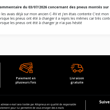
ommentaire du
03/07/2026
concernant des pneus montés sur 
e les avais déjà sur mon ancien C-RV et j'en étais contente C'est mon fi
orsque les pneus ont été à changer il a repris les mêmes car très co
orsque les pneus ont été à changer je n'ai pas hésité
Paiement en
Livraison
plusieurs fois
gratuite
Suive
 adresse e-mail sera traitée par Allopneus en qualité de responsable
aitement pour lui permettre de vous envoyer des e-mails