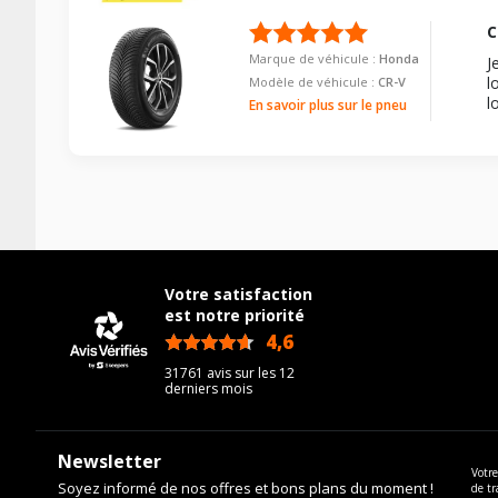
C
Marque de véhicule :
Honda
J
l
Modèle de véhicule :
CR-V
l
En savoir plus sur le pneu
Votre satisfaction
est notre priorité
4,6
/5
31761 avis sur les 12
derniers mois
Newsletter
Votre
Soyez informé de nos offres et bons plans du moment !
de tr