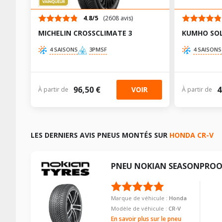
TABLEAU DE PRESSION DE PNEUS HONDA CR-V III DE 0
Motorisation
245/45R19 98 Y
225/60R18 100 H
Marque du véhicule
4.8/5
(2608 avis)
Année de début de modèle
Nom du modele
225/65R17 102 T
CARACTÉRISTIQUES TECHNIQUES HONDA CR-V III DE 0
Dimension pneu
MICHELIN CROSSCLIMATE 3
KUMHO SOL
Année de fin de modèle
Motorisation
245/45R19 98 Y
225/65R17 102 T
Marque du véhicule
4 SAISONS
3PMSF
4 SAISONS
Energie
Année de début de modèle
Nom du modele
225/60R18 100 H
CARACTÉRISTIQUES TECHNIQUES HONDA CR-V III DE 0
Année de début de motorisation
Année de fin de modèle
Motorisation
245/45R19 98 Y
Marque du véhicule
Année de fin de motorisation
96,50 €
4
VOIR
À partir de
À partir de
Energie
Année de début de modèle
Nom du modele
CARACTÉRISTIQUES TECHNIQUES HONDA CR-V III DE 0
Code motorisation
Année de début de motorisation
Année de fin de modèle
Motorisation
Numéro de moteur
Marque du véhicule
Année de fin de motorisation
Energie
Année de début de modèle
Frein performance
Nom du modele
LES DERNIERS AVIS PNEUS MONTÉS SUR
HONDA CR-V
Code motorisation
Année de début de motorisation
Année de fin de modèle
Cylindrée cm3
Motorisation
Numéro de moteur
Année de fin de motorisation
Energie
PNEU
NOKIAN
SEASONPROO
Puissance en Kw max
Année de début de modèle
Frein performance
Code motorisation
Année de début de motorisation
Type
Année de fin de modèle
Cylindrée cm3
Numéro de moteur
Année de fin de motorisation
Energie
Marque de véhicule :
Honda
VISSERIE HONDA CR-V III DE 06-2006 À 12-2012 2.0 I
Puissance en Kw max
Frein performance
Modèle de véhicule :
CR-V
Code motorisation
Année de début de motorisation
Type de boulon
Type
En savoir plus sur le pneu
Cylindrée cm3