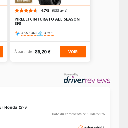
2.3
2.3
2.1
2.3
4.7/5
(933 avis)
2.1
2.3
AV chargé
AR chargé
PIRELLI CINTURATO ALL SEASON
SF3
2.3
2.3
2.1
2.3
4 SAISONS
3PMSF
2.1
2.3
2.3
2.3
86,20 €
VOIR
À partir de
r Honda Cr-v
Date du commentaire :
30/07/2026
Achat vérifié