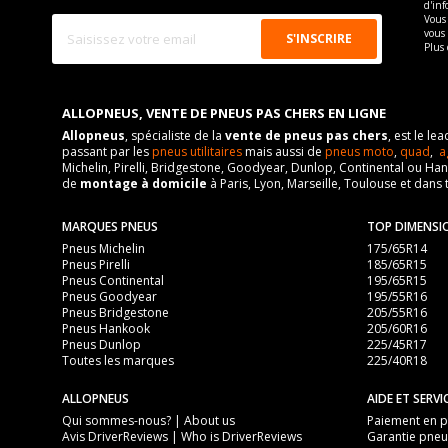
d'inf
Vous 
vous
Plus 
ALLOPNEUS, VENTE DE PNEUS PAS CHERS EN LIGNE
Allopneus
, spécialiste de la
vente de pneus pas chers
, est le l
passant par les
pneus utilitaires
mais aussi de
pneus moto
,
quad
,
a
Michelin, Pirelli, Bridgestone, Goodyear, Dunlop, Continental ou Ha
de
montage à domicile
à Paris, Lyon, Marseille, Toulouse et dans 
MARQUES PNEUS
TOP DIMENSI
Pneus Michelin
175/65R14
Pneus Pirelli
185/65R15
Pneus Continental
195/65R15
Pneus Goodyear
195/55R16
Pneus Bridgestone
205/55R16
Pneus Hankook
205/60R16
Pneus Dunlop
225/45R17
Toutes les marques
225/40R18
ALLOPNEUS
AIDE ET SERVI
Qui sommes-nous? | About us
Paiement en pl
Avis DriverReviews | Who is DriverReviews
Garantie pneu