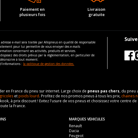
Paiement en
Livraison
plusieurs fois
gratuite
Suive
 adresse e-mail sera traitée par Allopneus en qualité de responsable
aitement pour lui permettre de vous envoyer des e-mails
ormation concernant ses activités, produits et services.
disposez des droits prévus par la règlementation, en particulier de
 désinscrire à tout moment.
d'informations :
la politique de gestion des données.
eader en France du pneu sur internet. Large choix de
pneus pas chers
, du pneu 
gricoles
et
poids lourd
. Profitez de nos promos pneus à tous les prix,
chaines n
nkook, à prix discount ! Evitez l'usure de vos pneus et choisissez votre centre
toute la France.
ONS
MARQUES VEHICULES
Renault
Dacia
Peugeot