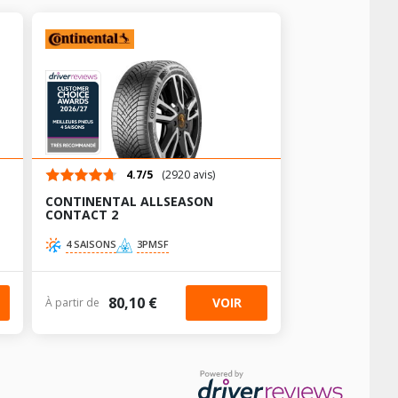
AV chargé
AR chargé
4.7/5
(2920 avis)
-
-
CONTINENTAL ALLSEASON
-
-
CONTACT 2
4 SAISONS
3PMSF
80,10 €
VOIR
À partir de