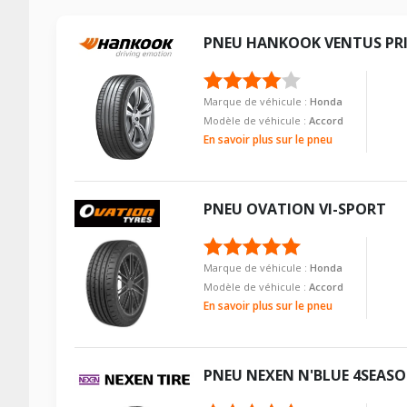
Energie
PNEU
HANKOOK
VENTUS PR
Année de début de motorisation
Année de fin de motorisation
Marque de véhicule :
Honda
Code motorisation
Modèle de véhicule :
Accord
Numéro de moteur
En savoir plus sur le pneu
Frein performance
Cylindrée cm3
PNEU
OVATION
VI-SPORT
Puissance en Kw max
Type
Marque de véhicule :
Honda
Frein
Modèle de véhicule :
Accord
En savoir plus sur le pneu
Numéro d'identification de véhicule
VISSERIE HONDA LEGEND II DE 01-1991 À 03-1996 3.2 
PNEU
NEXEN
N'BLUE 4SEAS
Type de boulon
Taille de la tête de boulon