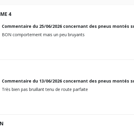
Essence
IME 4
1991-01-01
1996-02-01
Commentaire du
25/06/2026
concernant des pneus montés s
BON comportement mais un peu bruyants
C32A2
4215
22
3206
151
Commentaire du
13/06/2026
concernant des pneus montés s
Traction avant
Très bien pas bruillant tenu de route parfaite
hydraulique
KA7-8
I 24V (205CV)
ON
M12x1.5
19