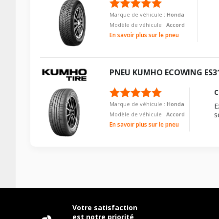
Force de rotation du boulon
Marque de véhicule :
Honda
Modèle de véhicule :
Accord
Pour la visserie, afin de garantir une parfaite compatibilité, n
En savoir plus sur le pneu
PNEU
KUMHO
ECOWING ES3
C
Marque de véhicule :
Honda
E
s
Modèle de véhicule :
Accord
En savoir plus sur le pneu
Votre satisfaction
est notre priorité