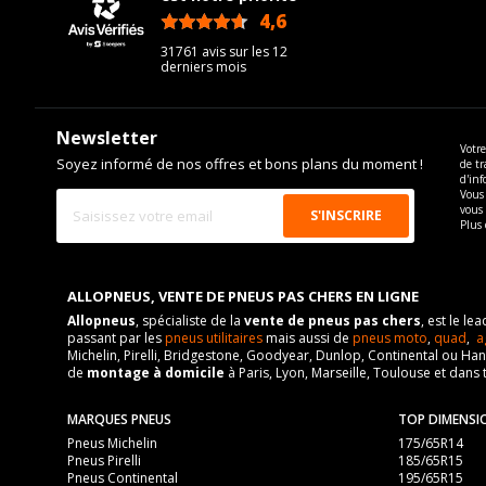
4,6
/5
31761 avis sur les 12
derniers mois
Newsletter
Votre
Soyez informé de nos offres et bons plans du moment !
de tr
d'inf
Vous 
vous
Plus 
ALLOPNEUS, VENTE DE PNEUS PAS CHERS EN LIGNE
Allopneus
, spécialiste de la
vente de pneus pas chers
, est le l
passant par les
pneus utilitaires
mais aussi de
pneus moto
,
quad
,
a
Michelin, Pirelli, Bridgestone, Goodyear, Dunlop, Continental ou Ha
de
montage à domicile
à Paris, Lyon, Marseille, Toulouse et dans 
MARQUES PNEUS
TOP DIMENSI
Pneus Michelin
175/65R14
Pneus Pirelli
185/65R15
Pneus Continental
195/65R15