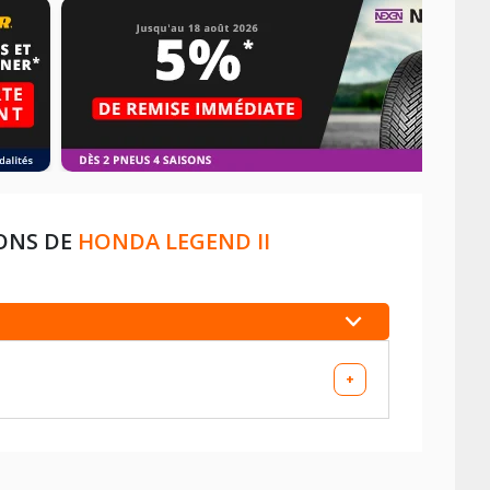
IONS DE
HONDA LEGEND II
+