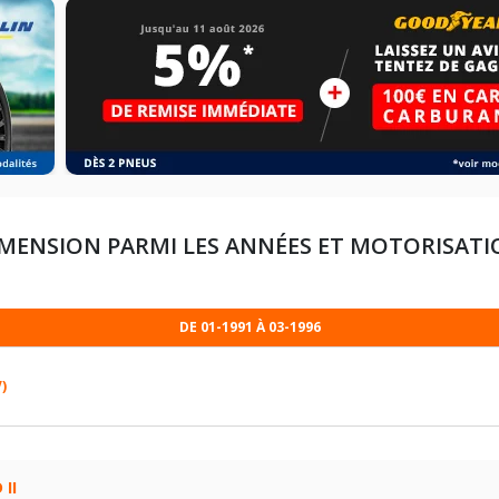
IMENSION PARMI LES ANNÉES ET MOTORISAT
DE 01-1991 À 03-1996
V)
205/65R15 93 Z
II