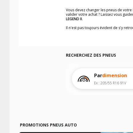
Vous devez changer les pneus de votre
valider votre achat ? Laissez vous gui
LEGEND II
.
Il n'est pas toujours évident de s'y ret
trouverez facilement les dimensions d
Vous ne savez pas comment trouver les 
véhicule ainsi que sur l'étiquette collée 
Notre base de recherche véhicule vous
RECHERCHEZ DES PNEUS
Pour cela, veuillez sélectionner l'année
Les résultats de votre recherche sont d
véhicule, sans oublier les indices de c
Par
dimension
Ex : 205/55 R16 91V
PROMOTIONS PNEUS AUTO