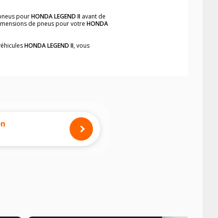
 pneus pour
HONDA LEGEND II
avant de
 dimensions de pneus pour votre
HONDA
véhicules
HONDA LEGEND II
, vous
neumatiques, dans le carnet de bord du
mplement et rapidement.
mension des pneus montés sur votre
on