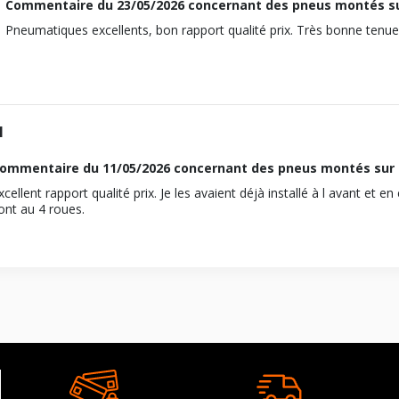
Commentaire du
23/05/2026
concernant des pneus montés s
110
Pneumatiques excellents, bon rapport qualité prix. Très bonne tenue
ous vous conseillons de contacter directement le constructeur.
1
ommentaire du
11/05/2026
concernant des pneus montés sur
xcellent rapport qualité prix. Je les avaient déjà installé à l avant et en 
ont au 4 roues.