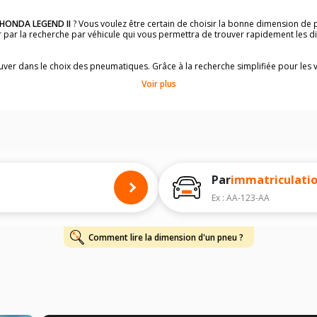
HONDA LEGEND II
? Vous voulez être certain de choisir la bonne dimension de
der par la recherche par véhicule qui vous permettra de trouver rapidement les
rouver dans le choix des pneumatiques. Grâce à la recherche simplifiée pour les 
e pneus compatibles et homologuées.
Voir plus
dimensions de vos pneus ? Ces informations sont indiquées sur le flanc des p
à l'intérieur de la portière conducteur.
 permettra de trouver les dimensions de vos pneus pour
HONDA LEGEND II
, si
 de votre
HONDA LEGEND II
ci-dessous :
onnés à titre indicatif. Il est fortement recommandé de vérifier en amont la di
harge et de vitesse, indispensables pour que votre dimension soit complète.
Par
immatriculati
Ex : AA-123-AA
Comment lire la dimension d'un pneu ?