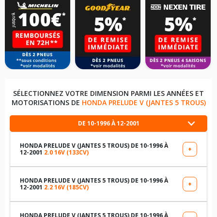
SÉLECTIONNEZ VOTRE DIMENSION PARMI LES ANNÉES ET
MOTORISATIONS DE
HONDA PRELUDE V (JANTES 5 TROUS)
DE 10-1996 À 12-2001
HONDA PRELUDE V (JANTES 5 TROUS) DE 10-1996 À
+
12-2001
2.0 16V (133CV)
LES DIMENSIONS COMPATIBLES
195/60R15 88 V
HONDA PRELUDE V (JANTES 5 TROUS) DE 10-1996 À
+
12-2001
2.2 16V (185CV)
LES DIMENSIONS COMPATIBLES
205/50R16 87 V
195/60R15 88 V
HONDA PRELUDE V (JANTES 5 TROUS) DE 10-1996 À