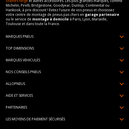
chaines neige
et autres accessoires. Les plus grandes marques, comme
Michelin, Pirelli, Bridgestone, Goodyear, Dunlop, Continental ou
Hankook, à prix discount ! Evitez l'usure de vos pneus et choisissez
votre centre de montage de pneus pas chers en
garage partenaire
ou le service de
montage à domicile
à Paris, Lyon, Marseille,
Toulouse et dans toute la France.
MARQUES PNEUS
Pneus Michelin
TOP DIMENSIONS
Pneus Pirelli
175/65R14
MARQUES VEHICULES
Pneus Continental
185/65R15
Renault
Pneus Goodyear
NOS CONSEILS PNEUS
195/65R15
Dacia
Pneus Bridgestone
Lire un pneumatique
195/55R16
ALLOPNEUS
Peugeot
Pneus Hankook
Indice de charge et de vitesse
205/55R16
Qui sommes-nous? | About us
Citroën
Pneus Dunlop
AIDE ET SERVICES
Pression pneu
205/60R16
Avis DriverReviews | Who is DriverReviews
Volkswagen
Toutes les marques
Paiement en plusieurs fois
Voyant pression pneu
225/45R17
PARTENAIRES
Espace Presse
Audi
Garantie pneu
Usure pneu
225/40R18
Devenez affilié
Recrutement
BMW
LES MOYENS DE PAIEMENT SÉCURISÉS
Livraisons standard / express
Témoin d'usure
Devenir garage partenaire de montage
Pourquoi Allopneus ? | Why Allopneus ?
Mercedes-Benz
Centre montage pneu
Dimension pneu