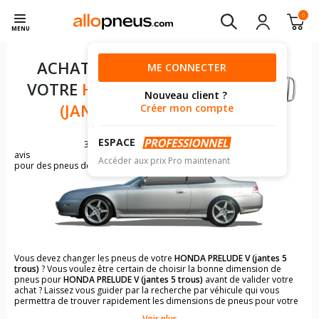
0
MENU
ACHAT DE PNEUS POUR
ME CONNECTER
VOTRE
HONDA PRELUDE V
Nouveau client ?
(JANTES 5 TROUS)
Créer mon compte
ESPACE
36
avis
Accéder aux prix Pro maintenant
pour des pneus de HONDA PRELUDE
Vous devez changer les pneus de votre
HONDA PRELUDE V (jantes 5
trous)
? Vous voulez être certain de choisir la bonne dimension de
pneus pour
HONDA PRELUDE V (jantes 5 trous)
avant de valider votre
achat ? Laissez vous guider par la recherche par véhicule qui vous
permettra de trouver rapidement les dimensions de pneus pour votre
HONDA PRELUDE V (jantes 5 trous)
.
Voir plus