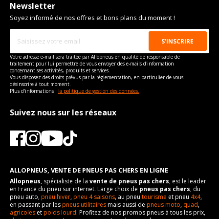
Type de boulon
M12x1.5
Newsletter
Pour la visserie, afin de garantir une parfaite compatibilité, nous
vous conseillons de contacter directement le constructeur.
Soyez informé de nos offres et bons plans du moment !
Taille de la tête de boulon
19
Force de rotation du
110
boulon
Pour la visserie, afin de garantir une parfaite compatibilité, nous
Votre adresse e-mail sera traitée par Allopneus en qualité de responsable de
vous conseillons de contacter directement le constructeur.
traitement pour lui permettre de vous envoyer des e-mails d'information
concernant ses activités, produits et services.
Vous disposez des droits prévus par la règlementation, en particulier de vous
désinscrire à tout moment.
Plus d'informations :
la politique de gestion des données.
Suivez nous sur les réseaux
ALLOPNEUS, VENTE DE PNEUS PAS CHERS EN LIGNE
Allopneus
, spécialiste de la
vente de pneus pas chers
, est le leader
en France du pneu sur internet. Large choix de
pneus pas chers
, du
pneu auto,
pneu hiver
,
pneu 4 saisons
, au pneu
tourisme
et pneu
4x4
,
en passant par les
pneus utilitaires
mais aussi de
pneus moto
,
quad
,
agricoles
et
poids lourd
. Profitez de nos promos pneus à tous les prix,