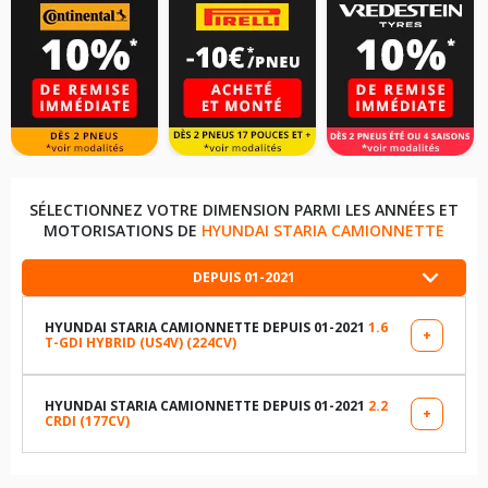
SÉLECTIONNEZ VOTRE DIMENSION PARMI LES ANNÉES ET
MOTORISATIONS DE
HYUNDAI STARIA CAMIONNETTE
DEPUIS 01-2021
HYUNDAI STARIA CAMIONNETTE DEPUIS 01-2021
1.6
+
T-GDI HYBRID (US4V) (224CV)
LES DIMENSIONS COMPATIBLES
215/65R17 108 H
HYUNDAI STARIA CAMIONNETTE DEPUIS 01-2021
2.2
+
CRDI (177CV)
LES DIMENSIONS COMPATIBLES
TABLEAU DE PRESSION DE PNEUS HYUNDAI STARIA
CAMIONNETTE DEPUIS 01-2021 1.6 T-GDI HYBRID (US4V)
215/65R17 108 H