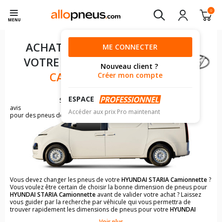
0
MENU
ACHAT DE PNEUS POUR
ME CONNECTER
VOTRE
HYUNDAI STARIA
Nouveau client ?
CAMIONNETTE
Créer mon compte
ESPACE
5
avis
Accéder aux prix Pro maintenant
pour des pneus de HYUNDAI STARIA
Vous devez changer les pneus de votre
HYUNDAI STARIA Camionnette
?
Vous voulez être certain de choisir la bonne dimension de pneus pour
HYUNDAI STARIA Camionnette
avant de valider votre achat ? Laissez
vous guider par la recherche par véhicule qui vous permettra de
trouver rapidement les dimensions de pneus pour votre
HYUNDAI
STARIA Camionnette
.
Voir plus