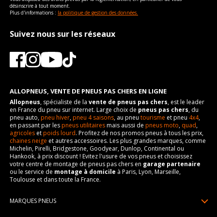
désinscrire à tout moment.
Plus d'informations :
la politique de gestion des données.
Suivez nous sur les réseaux
ALLOPNEUS, VENTE DE PNEUS PAS CHERS EN LIGNE
Allopneus
, spécialiste de la
vente de pneus pas chers
, est le leader
en France du pneu sur internet. Large choix de
pneus pas chers
, du
pneu auto,
pneu hiver
,
pneu 4 saisons
, au pneu
tourisme
et pneu
4x4
,
en passant par les
pneus utilitaires
mais aussi de
pneus moto
,
quad
,
agricoles
et
poids lourd
. Profitez de nos promos pneus à tous les prix,
chaines neige
et autres accessoires. Les plus grandes marques, comme
Michelin, Pirelli, Bridgestone, Goodyear, Dunlop, Continental ou
Hankook, à prix discount ! Evitez l'usure de vos pneus et choisissez
votre centre de montage de pneus pas chers en
garage partenaire
ou le service de
montage à domicile
à Paris, Lyon, Marseille,
Toulouse et dans toute la France.
MARQUES PNEUS
Pneus Michelin