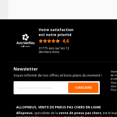
Votre satisfaction
est notre priorité
4,6
/5
31775 avis sur les 12
derniers mois
Newsletter
Votre
Soyez informé de nos offres et bons plans du moment !
de tr
d'inf
Vous 
vous
Plus 
ALLOPNEUS, VENTE DE PNEUS PAS CHERS EN LIGNE
Allopneus
, spécialiste de la
vente de pneus pas chers
, est le l