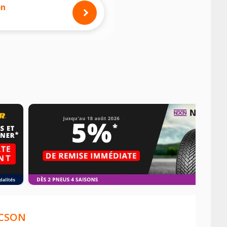
on
CSON