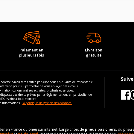
Paiement en
Livraison
plusieurs fois
gratuite
Suive
 adresse e-mail sera traitée par Allopneus en qualité de responsable
aitement pour lui permettre de vous envoyer des e-mails
ormation concernant ses activités, produits et services.
disposez des droits prévus par la règlementation, en particulier de
 désinscrire à tout moment.
d'informations :
la politique de gestion des données.
eader en France du pneu sur internet. Large choix de
pneus pas chers
, du pneu 