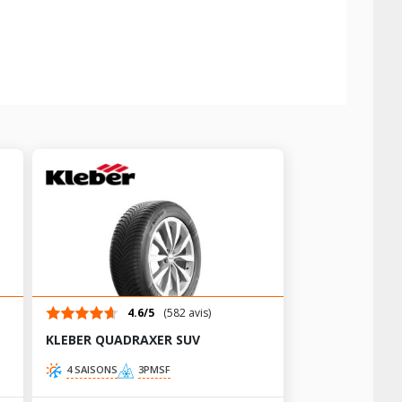
4.6/5
(582 avis)
KLEBER QUADRAXER SUV
4 SAISONS
3PMSF