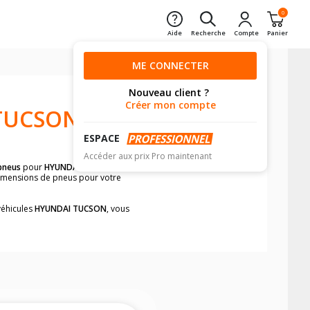
0
Aide
Recherche
Compte
Panier
ME CONNECTER
Nouveau client ?
Créer mon compte
TUCSON
ESPACE
Accéder aux prix Pro maintenant
pneus
pour
HYUNDAI TUCSON
avant de
 dimensions de pneus pour votre
véhicules
HYUNDAI TUCSON
, vous
neumatiques, dans le carnet de bord du
mplement et rapidement.
mension des pneus montés sur votre