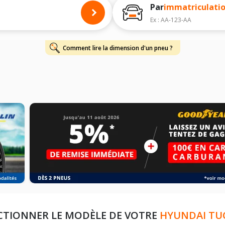
harge et de vitesse, indispensables pour que votre dimension soit complète.
Par
immatriculati
Ex : AA-123-AA
Comment lire la dimension d'un pneu ?
CTIONNER LE MODÈLE DE VOTRE
HYUNDAI TU