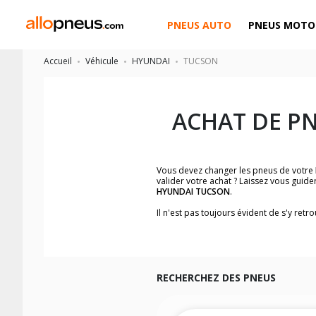
PNEUS AUTO
PNEUS MOTO
Accueil
Véhicule
HYUNDAI
TUCSON
ACHAT DE P
Vous devez changer les pneus de votre
valider votre achat ? Laissez vous guid
HYUNDAI TUCSON
.
Il n'est pas toujours évident de s'y ret
trouverez facilement les dimensions d
Vous ne savez pas comment trouver les 
véhicule ainsi que sur l'étiquette collée 
Notre base de recherche véhicule vous
RECHERCHEZ DES PNEUS
Pour cela, veuillez sélectionner le modè
Les résultats de votre recherche sont d