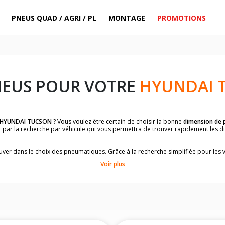
PNEUS QUAD / AGRI / PL
MONTAGE
PROMOTIONS
NEUS POUR VOTRE
HYUNDAI 
HYUNDAI TUCSON
? Vous voulez être certain de choisir la bonne
dimension de 
er par la recherche par véhicule qui vous permettra de trouver rapidement les
rouver dans le choix des pneumatiques. Grâce à la recherche simplifiée pour les 
e pneus compatibles et homologuées.
Voir plus
dimensions de vos pneus ? Ces informations sont indiquées sur le flanc des p
à l'intérieur de la portière conducteur.
 permettra de trouver les dimensions de vos pneus pour
HYUNDAI TUCSON
, si
le de votre véhicule ci-dessous :
onnés à titre indicatif. Il est fortement recommandé de vérifier en amont la di