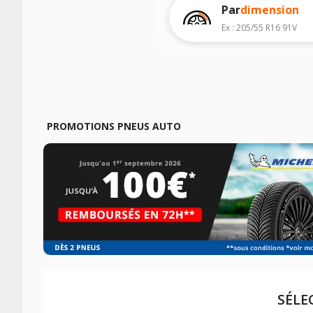
véhicule, sans oublier les indices de c
Par
dimension
Ex : 205/55 R16 91V
PROMOTIONS PNEUS AUTO
SÉLE