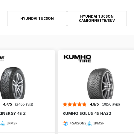
HYUNDAI TUCSON
HYUNDAI TUCSON
CAMIONNETTE/SUV
4.4/5
(3466 avis)
4.8/5
(3856 avis)
INERGY 4S 2
KUMHO SOLUS 4S HA32
3PMSF
4 SAISONS
3PMSF