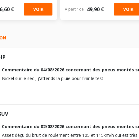
6,60 €
49,90 €
VOIR
VOIR
À partir de
SON
HP
Commentaire du
04/08/2026
concernant des pneus montés s
Nickel sur le sec , j'attends la pluie pour finir le test
SUV
Commentaire du
02/08/2026
concernant des pneus montés s
Assez déçu du bruit de roulement entre 105 et 115km/h qui est très