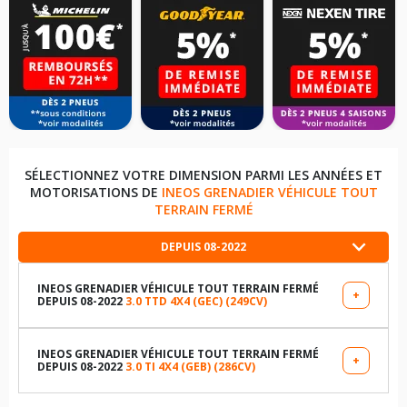
SÉLECTIONNEZ VOTRE DIMENSION PARMI LES ANNÉES ET
MOTORISATIONS DE
INEOS GRENADIER VÉHICULE TOUT
TERRAIN FERMÉ
DEPUIS 08-2022
INEOS GRENADIER VÉHICULE TOUT TERRAIN FERMÉ
+
DEPUIS 08-2022
3.0 TTD 4X4 (GEC) (249CV)
LES DIMENSIONS COMPATIBLES
265/70R17 116 S
INEOS GRENADIER VÉHICULE TOUT TERRAIN FERMÉ
+
DEPUIS 08-2022
3.0 TI 4X4 (GEB) (286CV)
LES DIMENSIONS COMPATIBLES
255/70R18 116 S