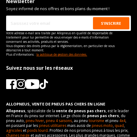
Newsletter
Taille de la tête de boulon
21
Soyez informé de nos offres et bons plans du moment !
Pour la visserie, afin de garantir une parfaite compatibilité, nous
vous conseillons de contacter directement le constructeur.
Votre adresse e-mail sera traitée par Allopneus en qualité de responsable de
traitement pour lui permettre de vous envoyer des e-mails d'information
concernant ses activités, produits et services.
Vous disposez des droits prévus par la règlementation, en particulier de vous
désinscrire à tout moment.
Plus d'informations :
la politique de gestion des données.
Suivez nous sur les réseaux
ALLOPNEUS, VENTE DE PNEUS PAS CHERS EN LIGNE
Allopneus
, spécialiste de la
vente de pneus pas chers
, est le leader
en France du pneu sur internet. Large choix de
pneus pas chers
, du
pneu auto,
pneu hiver
,
pneu 4 saisons
, au pneu
tourisme
et pneu
4x4
,
en passant par les
pneus utilitaires
mais aussi de
pneus moto
,
quad
,
agricoles
et
poids lourd
. Profitez de nos promos pneus à tous les prix,
chaines neige
et autres accessoires. Les plus grandes marques, comme