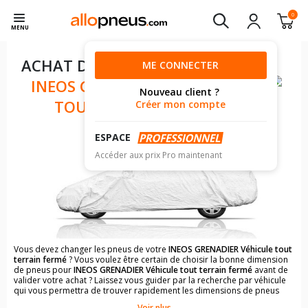
0
MENU
ACHAT DE PNEUS POUR VOTRE
ME CONNECTER
INEOS GRENADIER VÉHICULE
Nouveau client ?
TOUT TERRAIN FERMÉ
Créer mon compte
ESPACE
Accéder aux prix Pro maintenant
Vous devez changer les pneus de votre
INEOS GRENADIER Véhicule tout
terrain fermé
? Vous voulez être certain de choisir la bonne dimension
de pneus pour
INEOS GRENADIER Véhicule tout terrain fermé
avant de
valider votre achat ? Laissez vous guider par la recherche par véhicule
qui vous permettra de trouver rapidement les dimensions de pneus
pour votre
INEOS GRENADIER Véhicule tout terrain fermé
.
Voir plus