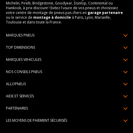
Michelin, Pirelli, Bridgestone, Goodyear, Dunlop, Continental ou
Hankook, à prix discount ! Evitez l'usure de vos pneus et choisissez
votre centre de montage de pneus pas chers en
garage partenaire
ou le service de
montage à domicile
à Paris, Lyon, Marseille,
Toulouse et dans toute la France.
MARQUES PNEUS
Pneus Michelin
TOP DIMENSIONS
Pneus Pirelli
175/65R14
MARQUES VEHICULES
Pneus Continental
185/65R15
Renault
Pneus Goodyear
NOS CONSEILS PNEUS
195/65R15
Dacia
Pneus Bridgestone
Lire un pneumatique
195/55R16
ALLOPNEUS
Peugeot
Pneus Hankook
Indice de charge et de vitesse
205/55R16
Qui sommes-nous? | About us
Citroën
Pneus Dunlop
AIDE ET SERVICES
Pression pneu
205/60R16
Avis DriverReviews | Who is DriverReviews
Volkswagen
Toutes les marques
Paiement en plusieurs fois
Voyant pression pneu
225/45R17
PARTENAIRES
Espace Presse
Audi
Garantie pneu
Usure pneu
225/40R18
Devenez affilié
Recrutement
BMW
LES MOYENS DE PAIEMENT SÉCURISÉS
Livraisons standard / express
Témoin d'usure
Devenir garage partenaire de montage
Pourquoi Allopneus ? | Why Allopneus ?
Mercedes-Benz
Centre montage pneu
Dimension pneu