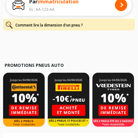
Par
immatriculation
Pour cela, veuillez sélectionner le modèle de votre véhicule ci-dessous :
Ex : AA-123-AA
Les résultats de votre recherche sont donnés à titre indicatif. Il est
fortement recommandé de vérifier en amont la dimension des pneus
montés sur votre véhicule, sans oublier les indices de charge et de
Comment lire la dimension d'un pneu ?
vitesse, indispensables pour que votre dimension soit complète.
PROMOTIONS PNEUS AUTO