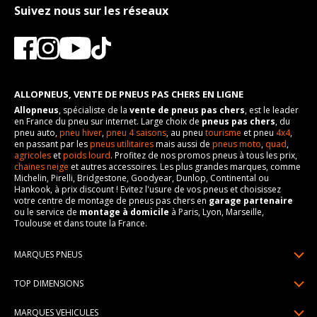
Suivez nous sur les réseaux
ALLOPNEUS, VENTE DE PNEUS PAS CHERS EN LIGNE
Allopneus
, spécialiste de la
vente de pneus pas chers
, est le leader
en France du pneu sur internet. Large choix de
pneus pas chers
, du
pneu auto,
pneu hiver
,
pneu 4 saisons
, au pneu
tourisme
et pneu
4x4
,
en passant par les
pneus utilitaires
mais aussi de
pneus moto
,
quad
,
agricoles
et
poids lourd
. Profitez de nos promos pneus à tous les prix,
chaines neige
et autres accessoires. Les plus grandes marques, comme
Michelin, Pirelli, Bridgestone, Goodyear, Dunlop, Continental ou
Hankook, à prix discount ! Evitez l'usure de vos pneus et choisissez
votre centre de montage de pneus pas chers en
garage partenaire
ou le service de
montage à domicile
à Paris, Lyon, Marseille,
Toulouse et dans toute la France.
MARQUES PNEUS
Pneus Michelin
TOP DIMENSIONS
Pneus Pirelli
175/65R14
MARQUES VEHICULES
Pneus Continental