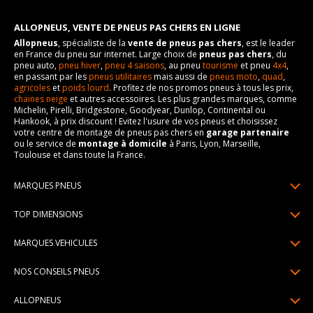
ALLOPNEUS, VENTE DE PNEUS PAS CHERS EN LIGNE
Allopneus
, spécialiste de la
vente de pneus pas chers
, est le leader
en France du pneu sur internet. Large choix de
pneus pas chers
, du
pneu auto,
pneu hiver
,
pneu 4 saisons
, au pneu
tourisme
et pneu
4x4
,
en passant par les
pneus utilitaires
mais aussi de
pneus moto
,
quad
,
agricoles
et
poids lourd
. Profitez de nos promos pneus à tous les prix,
chaines neige
et autres accessoires. Les plus grandes marques, comme
Michelin, Pirelli, Bridgestone, Goodyear, Dunlop, Continental ou
Hankook, à prix discount ! Evitez l'usure de vos pneus et choisissez
votre centre de montage de pneus pas chers en
garage partenaire
ou le service de
montage à domicile
à Paris, Lyon, Marseille,
Toulouse et dans toute la France.
MARQUES PNEUS
Pneus Michelin
TOP DIMENSIONS
Pneus Pirelli
175/65R14
MARQUES VEHICULES
Pneus Continental
185/65R15
Renault
Pneus Goodyear
NOS CONSEILS PNEUS
195/65R15
Dacia
Pneus Bridgestone
Lire un pneumatique
195/55R16
ALLOPNEUS
Peugeot
Pneus Hankook
Indice de charge et de vitesse
205/55R16