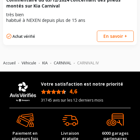
Pour la visserie, afin de garantir une parfaite compatibilité, nous
montés sur Kia Carnival
vous conseillons de contacter directement le constructeur.
très bien
habitué à NEXEN depuis plus de 15 ans
En savoir +
Achat vérifié
Accueil
Véhicule
KIA
CARNIVAL
CARNIVAL IV
Votre satisfaction est notre priorité
4,6
/5
31745 avis sur les 12 derniers mois
Paiement en
Livraison
6000 garages
plusieurs fois
gratuite
partenaires