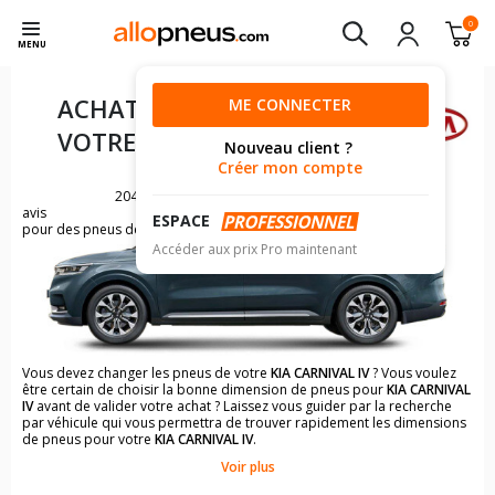
0
MENU
ACHAT DE PNEUS POUR
ME CONNECTER
VOTRE
KIA CARNIVAL IV
Nouveau client ?
Créer mon compte
204
avis
ESPACE
pour des pneus de KIA CARNIVAL
Accéder aux prix Pro maintenant
Vous devez changer les pneus de votre
KIA CARNIVAL IV
? Vous voulez
être certain de choisir la bonne dimension de pneus pour
KIA CARNIVAL
IV
avant de valider votre achat ? Laissez vous guider par la recherche
par véhicule qui vous permettra de trouver rapidement les dimensions
de pneus pour votre
KIA CARNIVAL IV
.
Voir plus
Il n'est pas toujours évident de s'y retrouver dans le choix des
pneumatiques. Grâce à la recherche simplifiée pour les véhicules
KIA