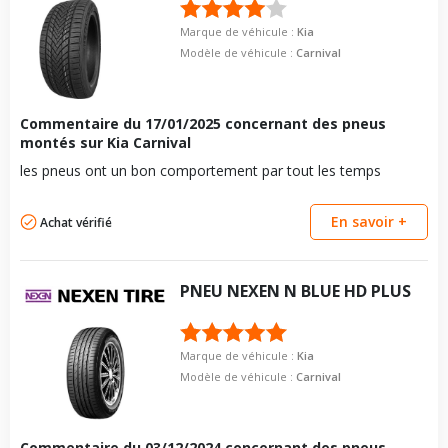
modèle
Marque de véhicule :
Kia
Energie
Diesel
Modèle de véhicule :
Carnival
Année de début de
2020-09-01
motorisation
Commentaire du
17/01/2025
concernant des pneus
Code motorisation
D4HE
montés sur Kia Carnival
Numéro de moteur
142670
les pneus ont un bon comportement par tout les temps
Frein performance
24
En savoir +
Cylindrée cm3
2151
Achat vérifié
Puissance en Kw max
148
Type
Traction avant
PNEU
NEXEN
N BLUE HD PLUS
VISSERIE KIA CARNIVAL IV DEPUIS 09-2020 2.2 CRDI VGT
(201CV)
Type de boulon
M12x1.5
Marque de véhicule :
Kia
Modèle de véhicule :
Carnival
Taille de la tête de boulon
21
Force de rotation du
110
boulon
Commentaire du
03/12/2024
concernant des pneus