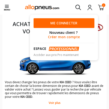
0
MENU
ACHAT DE PNEUS POUR
ME CONNECTER
VOTRE
KIA CEED
Nouveau client ?
Créer mon compte
ESPACE
Accéder aux prix Pro maintenant
Vous devez changer les pneus de votre
KIA CEED
? Vous voulez être
certain de choisir la bonne dimension de pneus pour
KIA CEED
avant de
valider votre achat ? Laissez vous guider par la recherche par véhicule
qui vous permettra de trouver rapidement les dimensions de pneus
pour votre
KIA CEED
.
Voir plus
Il n'est pas toujours évident de s'y retrouver dans le choix des
pneumatiques. Grâce à la recherche simplifiée pour les véhicules
KIA