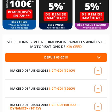
SÉLECTIONNEZ VOTRE DIMENSION PARMI LES ANNÉES ET
MOTORISATIONS DE
KIA CEED
DEPUIS 03-2018
KIA CEED DEPUIS 03-2018
1.0 T-GDI (101CV)
+
LES DIMENSIONS COMPATIBLES
205/55R16 91 H
KIA CEED DEPUIS 03-2018
1.0 T-GDI (120CV)
+
LES DIMENSIONS COMPATIBLES
195/65R15 91 H
205/55R16 91 H
KIA CEED DEPUIS 03-2018
1.0 T-GDI 100 ECO-
+
DYNAMICS+ (101CV)