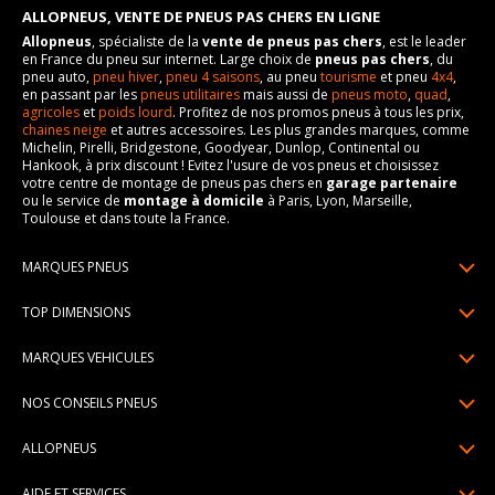
Force de rotation du
110
Taille de la tête de boulon
21
ALLOPNEUS, VENTE DE PNEUS PAS CHERS EN LIGNE
boulon
Allopneus
, spécialiste de la
vente de pneus pas chers
, est le leader
Force de rotation du
110
Pour la visserie, afin de garantir une parfaite compatibilité, nous
en France du pneu sur internet. Large choix de
pneus pas chers
, du
boulon
vous conseillons de contacter directement le constructeur.
pneu auto,
pneu hiver
,
pneu 4 saisons
, au pneu
tourisme
et pneu
4x4
,
Pour la visserie, afin de garantir une parfaite compatibilité, nous
en passant par les
pneus utilitaires
mais aussi de
pneus moto
,
quad
,
vous conseillons de contacter directement le constructeur.
agricoles
et
poids lourd
. Profitez de nos promos pneus à tous les prix,
chaines neige
et autres accessoires. Les plus grandes marques, comme
Michelin, Pirelli, Bridgestone, Goodyear, Dunlop, Continental ou
Hankook, à prix discount ! Evitez l'usure de vos pneus et choisissez
votre centre de montage de pneus pas chers en
garage partenaire
ou le service de
montage à domicile
à Paris, Lyon, Marseille,
Toulouse et dans toute la France.
MARQUES PNEUS
Pneus Michelin
TOP DIMENSIONS
Pneus Pirelli
175/65R14
MARQUES VEHICULES
Pneus Continental
185/65R15
Renault
Pneus Goodyear
NOS CONSEILS PNEUS
195/65R15
Dacia
Pneus Bridgestone
Lire un pneumatique
195/55R16
ALLOPNEUS
Peugeot
Pneus Hankook
Indice de charge et de vitesse
205/55R16
Qui sommes-nous? | About us
Citroën
Pneus Dunlop
AIDE ET SERVICES