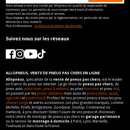
Votre adresse e-mail sera traitée par Allopneus en qualité de responsable de
Force de rotation du
110
traitement pour lui permettre de vous envoyer des e-mails d'information
boulon
concernant ses activités, produits et services.
Vous disposez des droits prévus par la règlementation, en particulier de vous
Pour la visserie, afin de garantir une parfaite compatibilité, nous
désinscrire à tout moment.
vous conseillons de contacter directement le constructeur.
Plus d'informations :
la politique de gestion des données.
Suivez nous sur les réseaux
ALLOPNEUS, VENTE DE PNEUS PAS CHERS EN LIGNE
Allopneus
, spécialiste de la
vente de pneus pas chers
, est le leader
en France du pneu sur internet. Large choix de
pneus pas chers
, du
pneu auto,
pneu hiver
,
pneu 4 saisons
, au pneu
tourisme
et pneu
4x4
,
en passant par les
pneus utilitaires
mais aussi de
pneus moto
,
quad
,
agricoles
et
poids lourd
. Profitez de nos promos pneus à tous les prix,
chaines neige
et autres accessoires. Les plus grandes marques, comme
Michelin, Pirelli, Bridgestone, Goodyear, Dunlop, Continental ou
Hankook, à prix discount ! Evitez l'usure de vos pneus et choisissez
votre centre de montage de pneus pas chers en
garage partenaire
ou le service de
montage à domicile
à Paris, Lyon, Marseille,
Toulouse et dans toute la France.