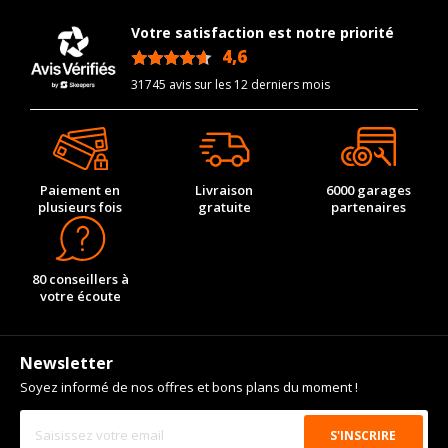
Energie
Diesel
Votre satisfaction est notre priorité
Année de début de
2016-08-01
4,6
/5
motorisation
31745 avis sur les 12 derniers mois
Année de fin de
2018-06-01
motorisation
Code motorisation
D4FB
Numéro de moteur
129327
Paiement en
Livraison
6000 garages
Frein performance
19
plusieurs fois
gratuite
partenaires
Cylindrée cm3
1582
Puissance en Kw max
100
80 conseillers à
votre écoute
Type
Traction avant
Numéro d'identification
YD
de véhicule
Newsletter
VISSERIE KIA CERATO III A TROIS VOLUMES DE 09-2012 À
Soyez informé de nos offres et bons plans du moment !
09-2019 1.6 CRDI (136CV)
Type de boulon
M12x1.5
Taille de la tête de boulon
21