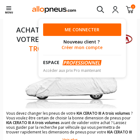
0
MENU
ACHAT DE PNEUS POUR
ME CONNECTER
VOTRE
KIA CERATO III A
Nouveau client ?
TROIS VOLUMES
Créer mon compte
ESPACE
Accéder aux prix Pro maintenant
Vous devez changer les pneus de votre
KIA CERATO III A trois volumes
?
Vous voulez être certain de choisir la bonne dimension de pneus pour
KIA CERATO III A trois volumes
avant de valider votre achat ? Laissez
vous guider par la recherche par véhicule qui vous permettra de
trouver rapidement les dimensions de pneus pour votre
KIA CERATO III
A trois volumes
.
Voir plus