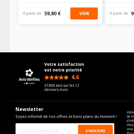
59,80 €
9
VOIR
À partir de
À partir de
Votre satisfaction
est notre priorité
4,6
/5
31800 avis sur les 12
derniers mois
Newsletter
Votre
Soyez informé de nos offres et bons plans du moment !
de tr
d'inf
Vous 
vous
Plus 