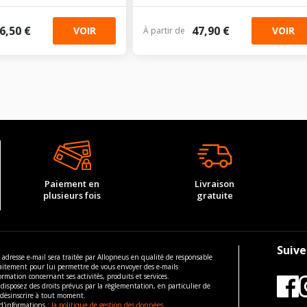
6,50 €
47,90 €
VOIR
VOIR
À partir de
Paiement en
Livraison
plusieurs fois
gratuite
Suive
 adresse e-mail sera traitée par Allopneus en qualité de responsable
aitement pour lui permettre de vous envoyer des e-mails
ormation concernant ses activités, produits et services.
disposez des droits prévus par la règlementation, en particulier de
 désinscrire à tout moment.
d'informations :
la politique de gestion des données.