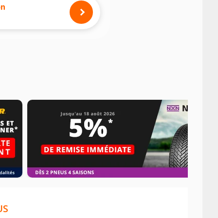
on
US