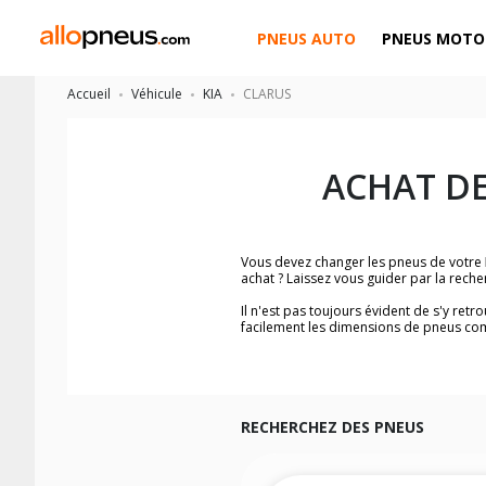
PNEUS AUTO
PNEUS MOTO
Accueil
Véhicule
KIA
CLARUS
ACHAT D
Vous devez changer les pneus de votre
achat ? Laissez vous guider par la rec
Il n'est pas toujours évident de s'y ret
facilement les dimensions de pneus co
Vous ne savez pas comment trouver les 
véhicule ainsi que sur l'étiquette collée 
Notre base de recherche véhicule vous
Pour cela, veuillez sélectionner le modè
RECHERCHEZ DES PNEUS
Les résultats de votre recherche sont d
véhicule, sans oublier les indices de c