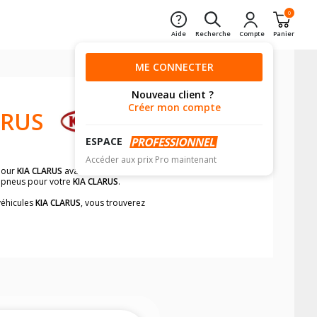
0
Aide
Recherche
Compte
Panier
ME CONNECTER
Nouveau client ?
Créer mon compte
ARUS
ESPACE
Accéder aux prix Pro maintenant
our
KIA CLARUS
avant de valider votre
e pneus pour votre
KIA CLARUS
.
véhicules
KIA CLARUS
, vous trouverez
neumatiques, dans le carnet de bord du
nt et rapidement.
mension des pneus montés sur votre