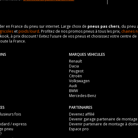
eader en France du pneu sur internet. Large choix de
pneus pas chers
, du pneu 
gricoles
et
poids lourd
. Profitez de nos promos pneus à tous les prix,
chaines n
nkook, à prix discount ! Evitez l'usure de vos pneus et choisissez votre centre
toute la France.
ONS
MARQUES VEHICULES
Renault
Dacia
Peugeot
Citroën
Volkswagen
Audi
BMW
Mercedes-Benz
CES
PARTENAIRES
usieurs fois
Devenez affilié
Devenir garage partenaire de montage
ndard / express
Devenir partenaire de montage à domic
ge pneu
Espace pro
?