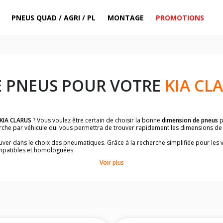
PNEUS QUAD / AGRI / PL
MONTAGE
PROMOTIONS
E PNEUS POUR VOTRE
KIA CL
KIA CLARUS
? Vous voulez être certain de choisir la bonne
dimension de pneus
p
herche par véhicule qui vous permettra de trouver rapidement les dimensions d
rouver dans le choix des pneumatiques. Grâce à la recherche simplifiée pour les 
mpatibles et homologuées.
dimensions de vos pneus ? Ces informations sont indiquées sur le flanc des p
Voir plus
à l'intérieur de la portière conducteur.
 permettra de trouver les dimensions de vos pneus pour
KIA CLARUS
, simpleme
le de votre véhicule ci-dessous :
onnés à titre indicatif. Il est fortement recommandé de vérifier en amont la di
harge et de vitesse, indispensables pour que votre dimension soit complète.