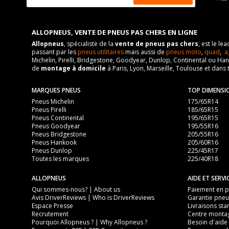
ALLOPNEUS, VENTE DE PNEUS PAS CHERS EN LIGNE
Allopneus
, spécialiste de la
vente de pneus pas chers
, est le l
passant par les
pneus utilitaires
mais aussi de
pneus moto
,
quad
,
a
Michelin, Pirelli, Bridgestone, Goodyear, Dunlop, Continental ou Ha
de
montage à domicile
à Paris, Lyon, Marseille, Toulouse et dans 
MARQUES PNEUS
TOP DIMENSI
Pneus Michelin
175/65R14
Pneus Pirelli
185/65R15
Pneus Continental
195/65R15
Pneus Goodyear
195/55R16
Pneus Bridgestone
205/55R16
Pneus Hankook
205/60R16
Pneus Dunlop
225/45R17
Toutes les marques
225/40R18
ALLOPNEUS
AIDE ET SERVI
Qui sommes-nous? | About us
Paiement en pl
Avis DriverReviews | Who is DriverReviews
Garantie pneu
Espace Presse
Livraisons sta
Recrutement
Centre monta
Pourquoi Allopneus ? | Why Allopneus ?
Besoin d'aide 