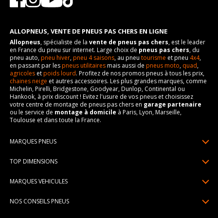
ALLOPNEUS, VENTE DE PNEUS PAS CHERS EN LIGNE
Allopneus
, spécialiste de la
vente de pneus pas chers
, est le leader
en France du pneu sur internet. Large choix de
pneus pas chers
, du
pneu auto,
pneu hiver
,
pneu 4 saisons
, au pneu
tourisme
et pneu
4x4
,
en passant par les
pneus utilitaires
mais aussi de
pneus moto
,
quad
,
agricoles
et
poids lourd
. Profitez de nos promos pneus à tous les prix,
chaines neige
et autres accessoires. Les plus grandes marques, comme
Michelin, Pirelli, Bridgestone, Goodyear, Dunlop, Continental ou
Hankook, à prix discount ! Evitez l'usure de vos pneus et choisissez
votre centre de montage de pneus pas chers en
garage partenaire
ou le service de
montage à domicile
à Paris, Lyon, Marseille,
Toulouse et dans toute la France.
MARQUES PNEUS
Pneus Michelin
TOP DIMENSIONS
Pneus Pirelli
175/65R14
MARQUES VEHICULES
Pneus Continental
185/65R15
Renault
Pneus Goodyear
NOS CONSEILS PNEUS
195/65R15
Dacia
Pneus Bridgestone
Lire un pneumatique
195/55R16