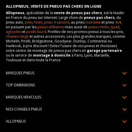
ALLOPNEUS, VENTE DE PNEUS PAS CHERS EN LIGNE
Allopneus
, spécialiste de la
vente de pneus pas chers
, est le leader
en France du pneu sur internet. Large choix de
pneus pas chers
, du
pneu auto,
pneu hiver
,
pneu 4 saisons
, au pneu
tourisme
et pneu
4x4
,
en passant par les
pneus utilitaires
mais aussi de
pneus moto
,
quad
,
agricoles
et
poids lourd
. Profitez de nos promos pneus à tous les prix,
chaines neige
et autres accessoires. Les plus grandes marques, comme
Michelin, Pirelli, Bridgestone, Goodyear, Dunlop, Continental ou
Hankook, à prix discount ! Evitez l'usure de vos pneus et choisissez
votre centre de montage de pneus pas chers en
garage partenaire
ou le service de
montage à domicile
à Paris, Lyon, Marseille,
Toulouse et dans toute la France.
MARQUES PNEUS
Pneus Michelin
TOP DIMENSIONS
Pneus Pirelli
175/65R14
MARQUES VEHICULES
Pneus Continental
185/65R15
Renault
Pneus Goodyear
NOS CONSEILS PNEUS
195/65R15
Dacia
Pneus Bridgestone
Lire un pneumatique
195/55R16
ALLOPNEUS
Peugeot
Pneus Hankook
Indice de charge et de vitesse
205/55R16
Qui sommes-nous? | About us
Citroën
Pneus Dunlop