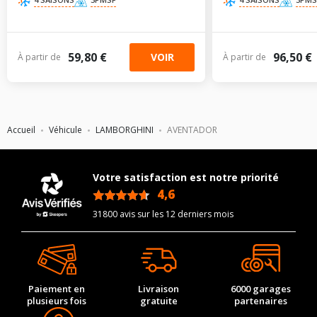
59,80 €
96,50 €
VOIR
À partir de
À partir de
Accueil
Véhicule
LAMBORGHINI
AVENTADOR
Votre satisfaction est notre priorité
4,6
/5
31800 avis sur les 12 derniers mois
Paiement en
Livraison
6000 garages
plusieurs fois
gratuite
partenaires