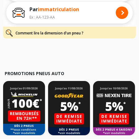
rapidement.
Par
immatriculation
Pour cela, veuillez sélectionner le modèle de votre véhicule ci-dessous :
Ex : AA-123-AA
Les résultats de votre recherche sont donnés à titre indicatif. Il est
fortement recommandé de vérifier en amont la dimension des pneus
montés sur votre véhicule, sans oublier les indices de charge et de
Comment lire la dimension d'un pneu ?
vitesse, indispensables pour que votre dimension soit complète.
PROMOTIONS PNEUS AUTO