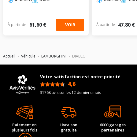
61,60 €
47,80 €
VOIR
À partir de
À partir de
Accueil
Véhicule
LAMBORGHINI
DIABLO
Votre satisfaction est notre priorité
4,6
/5
31768 avis sur les 12 derniers mois
Paiement en
Livraison
6000 garages
plusieurs fois
gratuite
partenaires