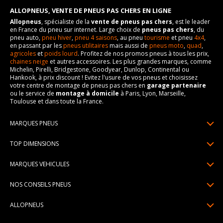
ALLOPNEUS, VENTE DE PNEUS PAS CHERS EN LIGNE
Allopneus
, spécialiste de la
vente de pneus pas chers
, est le leader
en France du pneu sur internet. Large choix de
pneus pas chers
, du
pneu auto,
pneu hiver
,
pneu 4 saisons
, au pneu
tourisme
et pneu
4x4
,
en passant par les
pneus utilitaires
mais aussi de
pneus moto
,
quad
,
agricoles
et
poids lourd
. Profitez de nos promos pneus à tous les prix,
chaines neige
et autres accessoires. Les plus grandes marques, comme
Michelin, Pirelli, Bridgestone, Goodyear, Dunlop, Continental ou
Hankook, à prix discount ! Evitez l'usure de vos pneus et choisissez
votre centre de montage de pneus pas chers en
garage partenaire
ou le service de
montage à domicile
à Paris, Lyon, Marseille,
Toulouse et dans toute la France.
MARQUES PNEUS
Pneus Michelin
TOP DIMENSIONS
Pneus Pirelli
175/65R14
MARQUES VEHICULES
Pneus Continental
185/65R15
Renault
Pneus Goodyear
NOS CONSEILS PNEUS
195/65R15
Dacia
Pneus Bridgestone
Lire un pneumatique
195/55R16
ALLOPNEUS
Peugeot
Pneus Hankook
Indice de charge et de vitesse
205/55R16
Qui sommes-nous? | About us
Citroën
Pneus Dunlop