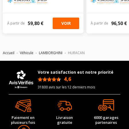
59,80 €
96,50 €
VOIR
À partir de
À partir de
Accueil
Véhicule
LAMBORGHINI
HURACAN
Votre satisfaction est notre priorité
4,6
/5
31800 avis sur les 12 derniers mois
Paiement en
Livraison
6000 garages
plusieurs fois
gratuite
partenaires