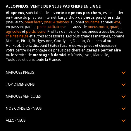
ALLOPNEUS, VENTE DE PNEUS PAS CHERS EN LIGNE
Allopneus
, spécialiste de la
vente de pneus pas chers
, est le leader
en France du pneu sur internet. Large choix de
pneus pas chers
, du
pneu auto,
pneu hiver
,
pneu 4 saisons
, au pneu
tourisme
et pneu
4x4
,
en passant par les
pneus utilitaires
mais aussi de
pneus moto
,
quad
,
agricoles
et
poids lourd
. Profitez de nos promos pneus à tous les prix,
chaines neige
et autres accessoires. Les plus grandes marques, comme
Michelin, Pirelli, Bridgestone, Goodyear, Dunlop, Continental ou
Hankook, à prix discount ! Evitez l'usure de vos pneus et choisissez
votre centre de montage de pneus pas chers en
garage partenaire
ou le service de
montage à domicile
à Paris, Lyon, Marseille,
Toulouse et dans toute la France.
MARQUES PNEUS
Pneus Michelin
TOP DIMENSIONS
Pneus Pirelli
175/65R14
MARQUES VEHICULES
Pneus Continental
185/65R15
Renault
Pneus Goodyear
NOS CONSEILS PNEUS
195/65R15
Dacia
Pneus Bridgestone
Lire un pneumatique
195/55R16
ALLOPNEUS
Peugeot
Pneus Hankook
Indice de charge et de vitesse
205/55R16
Qui sommes-nous? | About us
Citroën
Pneus Dunlop