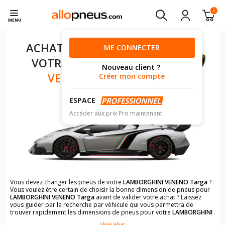
0
MENU
ACHAT DE PNEUS POUR
ME CONNECTER
VOTRE
LAMBORGHINI
Nouveau client ?
VENENO TARGA
Créer mon compte
ESPACE
Accéder aux prix Pro maintenant
Vous devez changer les pneus de votre
LAMBORGHINI VENENO Targa
?
Vous voulez être certain de choisir la bonne dimension de pneus pour
LAMBORGHINI VENENO Targa
avant de valider votre achat ? Laissez
vous guider par la recherche par véhicule qui vous permettra de
trouver rapidement les dimensions de pneus pour votre
LAMBORGHINI
VENENO Targa
.
Voir plus