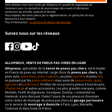
Votre adresse e-mail sera traitée par Allopneus en qualité de responsable de
traitement pour lui permettre de vous envoyer des e-mails d'information
concernant ses activités, produits et services.
Vous disposez des droits prévus par la règlementation, en particulier de vous
désinscrire à tout moment.
Plus d'informations :
la politique de gestion des données.
Suivez nous sur les réseaux
ALLOPNEUS, VENTE DE PNEUS PAS CHERS EN LIGNE
Allopneus
, spécialiste de la
vente de pneus pas chers
, est le leader
en France du pneu sur internet. Large choix de
pneus pas chers
, du
pneu auto,
pneu hiver
,
pneu 4 saisons
, au pneu
tourisme
et pneu
4x4
,
en passant par les
pneus utilitaires
mais aussi de
pneus moto
,
quad
,
agricoles
et
poids lourd
. Profitez de nos promos pneus à tous les prix,
chaines neige
et autres accessoires. Les plus grandes marques, comme
Michelin, Pirelli, Bridgestone, Goodyear, Dunlop, Continental ou
Hankook, à prix discount ! Evitez l'usure de vos pneus et choisissez
votre centre de montage de pneus pas chers en
garage partenaire
ou le service de
montage à domicile
à Paris, Lyon, Marseille,
Toulouse et dans toute la France.