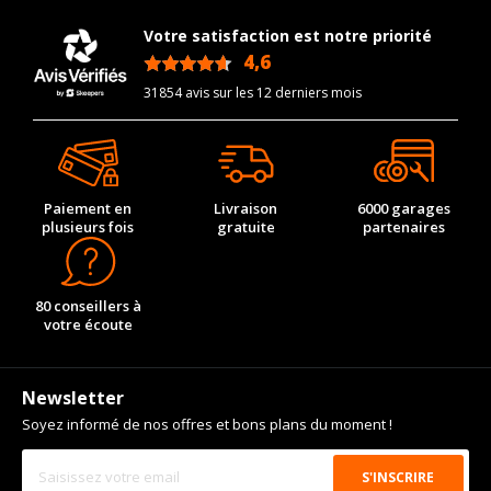
motorisation
Votre satisfaction est notre priorité
Code motorisation
L 539
4,6
/5
Numéro de moteur
129519
31854 avis sur les 12 derniers mois
Frein performance
65
Cylindrée cm3
6498
Puissance en Kw max
551
Paiement en
Livraison
6000 garages
Type
Traction intégrale
plusieurs fois
gratuite
partenaires
Numéro d'identification
834
de véhicule
80 conseillers à
VISSERIE LAMBORGHINI VENENO TARGA DEPUIS 09-2013
6.5 LP750-4 AWD (749CV)
votre écoute
Type de boulon
Peg
Pour la visserie, afin de garantir une parfaite compatibilité, nous
vous conseillons de contacter directement le constructeur.
Newsletter
Soyez informé de nos offres et bons plans du moment !