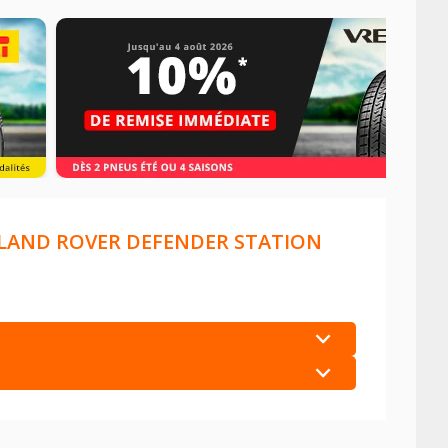
LAND ROVER DEFENDER STATION
+
+