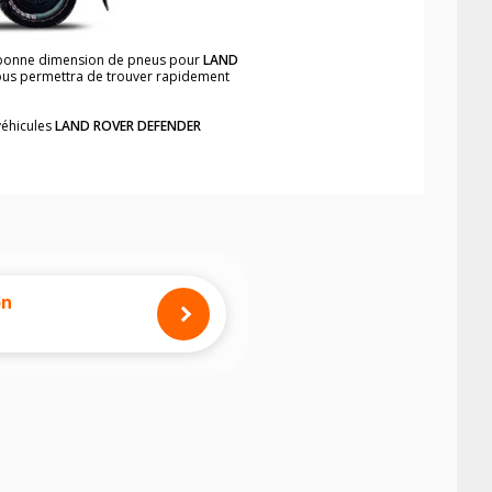
la bonne dimension de pneus pour
LAND
 vous permettra de trouver rapidement
véhicules
LAND ROVER DEFENDER
neumatiques, dans le carnet de bord du
 Station Wagon
, simplement et
mension des pneus montés sur votre
on