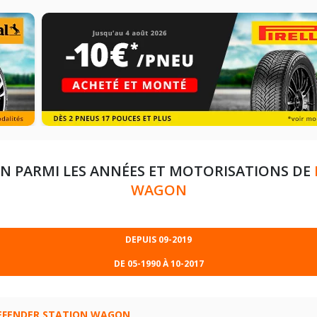
N PARMI LES ANNÉES ET MOTORISATIONS DE
WAGON
DEPUIS 09-2019
DE 05-1990 À 10-2017
019
D200 MHEV 4X4 (200CV)
 10-2017
2.2 TD4 4X4 (122CV)
EFENDER STATION WAGON