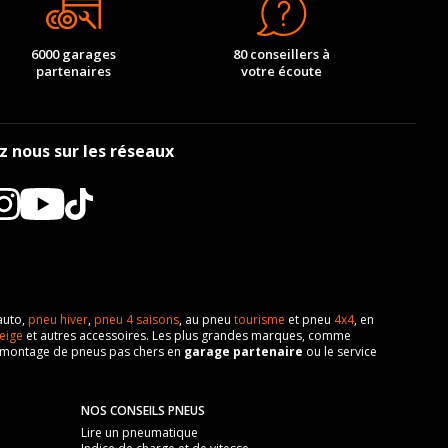
-
-
-
-
-
-
-
-
-
-
-
-
-
-
-
-
-
-
-
-
6000 garages
80 conseillers à
partenaires
votre écoute
-
-
-
-
-
-
-
-
-
-
-
-
-
-
-
-
z nous sur les réseaux
-
-
-
-
-
-
-
-
-
-
-
-
-
-
-
-
auto,
pneu hiver
,
pneu 4 saisons
, au pneu
tourisme
et pneu
4x4
, en
eige
et autres accessoires. Les plus grandes marques, comme
 de montage de pneus pas chers en
garage partenaire
ou le service
NOS CONSEILS PNEUS
Lire un pneumatique