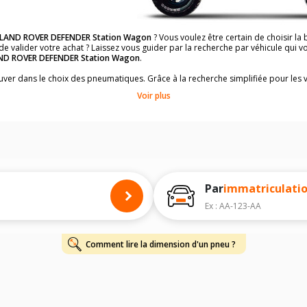
LAND ROVER DEFENDER Station Wagon
? Vous voulez être certain de choisir 
de valider votre achat ? Laissez vous guider par la recherche par véhicule qui
ND ROVER DEFENDER Station Wagon
.
rouver dans le choix des pneumatiques. Grâce à la recherche simplifiée pour les 
ment les dimensions de pneus compatibles et homologuées.
Voir plus
dimensions de vos pneus ? Ces informations sont indiquées sur le flanc des p
à l'intérieur de la portière conducteur.
 permettra de trouver les dimensions de vos pneus pour
LAND ROVER DEFENDER
 de votre
LAND ROVER DEFENDER Station Wagon
ci-dessous :
onnés à titre indicatif. Il est fortement recommandé de vérifier en amont la di
Par
immatriculati
harge et de vitesse, indispensables pour que votre dimension soit complète.
Ex : AA-123-AA
Comment lire la dimension d'un pneu ?