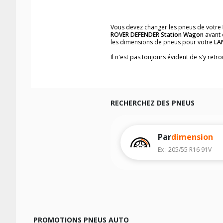
Vous devez changer les pneus de votre
ROVER DEFENDER Station Wagon
avant 
les dimensions de pneus pour votre
LA
Il n'est pas toujours évident de s'y ret
Station Wagon
, vous trouverez facile
Vous ne savez pas comment trouver les 
véhicule ainsi que sur l'étiquette collée 
Notre base de recherche véhicule vous
rapidement.
RECHERCHEZ DES PNEUS
Pour cela, veuillez sélectionner l'année
Les résultats de votre recherche sont d
Par
dimension
véhicule, sans oublier les indices de c
Ex : 205/55 R16 91V
PROMOTIONS PNEUS AUTO