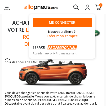
0
MENU
ACHAT DE PNEUS POUR
ME CONNECTER
VOTRE
LAND ROVER RANGE
Nouveau client ?
ROVER EVOQUE
Créer mon compte
DÉCAPOTABLE
ESPACE
Accéder aux prix Pro maintenant
1130
avis
pour des pneus de LAND ROVER RANGE ROVER
Vous devez changer les pneus de votre
LAND ROVER RANGE ROVER
EVOQUE Décapotable
? Vous voulez être certain de choisir la bonne
dimension de pneus pour
LAND ROVER RANGE ROVER EVOQUE
Décapotable
avant de valider votre achat ? Laissez vous guider par la