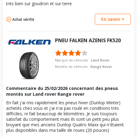
très bien sur goudron et sur terre
Force de rotation du
Numéro d'identification
133
LV
Type de boulon
M14x1.5
boulon
de véhicule
Taille de la tête de boulon
21
Pour la visserie, afin de garantir une parfaite compatibilité, nous
VISSERIE LAND ROVER RANGE ROVER EVOQUE
En savoir +
Achat vérifié
vous conseillons de contacter directement le constructeur.
DÉCAPOTABLE DE 11-2015 À 12-2019 2.0 D 4X4 (241CV)
Force de rotation du
133
Type de boulon
M14x1.5
boulon
Taille de la tête de boulon
21
Pour la visserie, afin de garantir une parfaite compatibilité, nous
PNEU
FALKEN
AZENIS FK520
vous conseillons de contacter directement le constructeur.
Force de rotation du
133
boulon
Marque de véhicule :
Land Rover
Pour la visserie, afin de garantir une parfaite compatibilité, nous
vous conseillons de contacter directement le constructeur.
Modèle de véhicule :
Range Rover
Commentaire du
25/02/2026
concernant des pneus
montés sur Land rover Range rover
En fait j'ai mis rapidement les pneus hiver (Dunlop Winter)
achetés chez vous et j'ai n'ai pas roulé en conditions très
difficiles, ni fait beaucoup de kilomètres. Je suis toujours
satisfait du comportement mais ils sont un petit peu plus
bruyant que mes anciens Dunlop Quatro Maxx qui n'étaient
plus disponibles dans ma taille de roues (20 pouces)