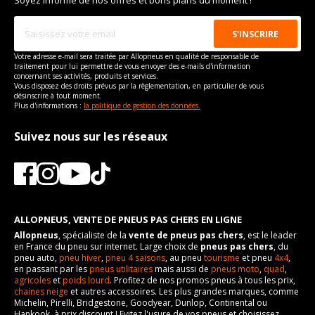
Soyez informé de nos offres et bons plans du moment !
Votre adresse e-mail sera traitée par Allopneus en qualité de responsable de
traitement pour lui permettre de vous envoyer des e-mails d'information
concernant ses activités, produits et services.
Vous disposez des droits prévus par la règlementation, en particulier de vous
désinscrire à tout moment.
Plus d'informations :
la politique de gestion des données.
Suivez nous sur les réseaux
ALLOPNEUS, VENTE DE PNEUS PAS CHERS EN LIGNE
Allopneus
, spécialiste de la
vente de pneus pas chers
, est le leader
en France du pneu sur internet. Large choix de
pneus pas chers
, du
pneu auto,
pneu hiver
,
pneu 4 saisons
, au pneu
tourisme
et pneu
4x4
,
en passant par les
pneus utilitaires
mais aussi de
pneus moto
,
quad
,
agricoles
et
poids lourd
. Profitez de nos promos pneus à tous les prix,
chaines neige
et autres accessoires. Les plus grandes marques, comme
Michelin, Pirelli, Bridgestone, Goodyear, Dunlop, Continental ou
Hankook, à prix discount ! Evitez l'usure de vos pneus et choisissez