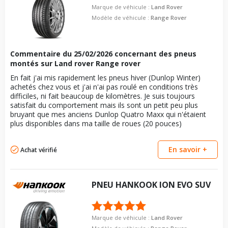
Taille de la tête de boulon
22
Marque de véhicule :
Land Rover
Force de rotation du
140
Modèle de véhicule :
Range Rover
boulon
Pour la visserie, afin de garantir une parfaite compatibilité, nous
vous conseillons de contacter directement le constructeur.
Commentaire du
25/02/2026
concernant des pneus
montés sur Land rover Range rover
En fait j'ai mis rapidement les pneus hiver (Dunlop Winter)
achetés chez vous et j'ai n'ai pas roulé en conditions très
difficiles, ni fait beaucoup de kilomètres. Je suis toujours
satisfait du comportement mais ils sont un petit peu plus
bruyant que mes anciens Dunlop Quatro Maxx qui n'étaient
plus disponibles dans ma taille de roues (20 pouces)
En savoir +
Achat vérifié
PNEU
HANKOOK
ION EVO SUV
Marque de véhicule :
Land Rover