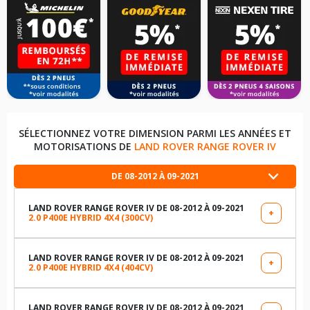
SÉLECTIONNEZ VOTRE DIMENSION PARMI LES ANNÉES ET
MOTORISATIONS DE
LAND ROVER RANGE ROVER IV
DE 08-2012 À 09-2021
LAND ROVER RANGE ROVER IV DE 08-2012 À 09-2021
+
2.0 P400E HYBRID 4X4 (300CV)
LES DIMENSIONS COMPATIBLES
255/55R20 110 W
LAND ROVER RANGE ROVER IV DE 08-2012 À 09-2021
+
2.0 P400E HYBRID 4X4 (404CV)
LES DIMENSIONS COMPATIBLES
235/65R19 109 V
255/55R20 110 W
LAND ROVER RANGE ROVER IV DE 08-2012 À 09-2021