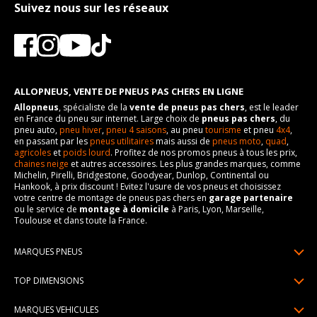
Suivez nous sur les réseaux
ALLOPNEUS, VENTE DE PNEUS PAS CHERS EN LIGNE
Allopneus
, spécialiste de la
vente de pneus pas chers
, est le leader
en France du pneu sur internet. Large choix de
pneus pas chers
, du
pneu auto,
pneu hiver
,
pneu 4 saisons
, au pneu
tourisme
et pneu
4x4
,
en passant par les
pneus utilitaires
mais aussi de
pneus moto
,
quad
,
agricoles
et
poids lourd
. Profitez de nos promos pneus à tous les prix,
chaines neige
et autres accessoires. Les plus grandes marques, comme
Michelin, Pirelli, Bridgestone, Goodyear, Dunlop, Continental ou
Hankook, à prix discount ! Evitez l'usure de vos pneus et choisissez
votre centre de montage de pneus pas chers en
garage partenaire
ou le service de
montage à domicile
à Paris, Lyon, Marseille,
Toulouse et dans toute la France.
MARQUES PNEUS
Pneus Michelin
TOP DIMENSIONS
Pneus Pirelli
175/65R14
MARQUES VEHICULES
Pneus Continental