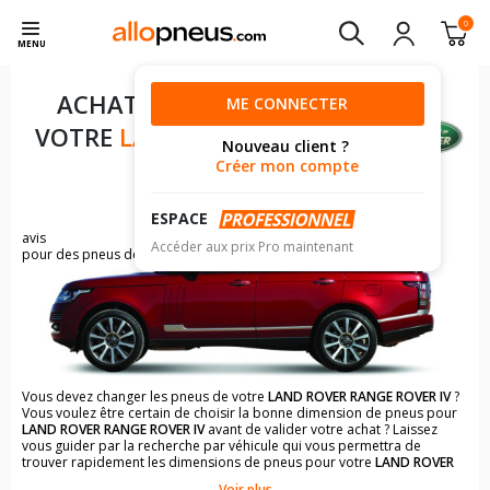
0
MENU
ACHAT DE PNEUS POUR
ME CONNECTER
VOTRE
LAND ROVER RANGE
Nouveau client ?
ROVER IV
Créer mon compte
ESPACE
1130
avis
Accéder aux prix Pro maintenant
pour des pneus de LAND ROVER RANGE ROVER
Vous devez changer les pneus de votre
LAND ROVER RANGE ROVER IV
?
Vous voulez être certain de choisir la bonne dimension de pneus pour
LAND ROVER RANGE ROVER IV
avant de valider votre achat ? Laissez
vous guider par la recherche par véhicule qui vous permettra de
trouver rapidement les dimensions de pneus pour votre
LAND ROVER
RANGE ROVER IV
.
Voir plus