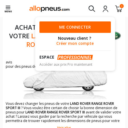
0
MENU
ACHAT DE PNEUS POUR
ME CONNECTER
VOTRE
LAND ROVER RANGE
Nouveau client ?
ROVER SPORT III
Créer mon compte
ESPACE
1129
avis
Accéder aux prix Pro maintenant
pour des pneus de LAND ROVER RANGE ROVER
Vous devez changer les pneus de votre
LAND ROVER RANGE ROVER
SPORT III
? Vous voulez être certain de choisir la bonne dimension de
pneus pour
LAND ROVER RANGE ROVER SPORT III
avant de valider votre
achat ? Laissez vous guider par la recherche par véhicule qui vous
permettra de trouver rapidement les dimensions de pneus pour votre
LAND ROVER RANGE ROVER SPORT III
.
Voir plus