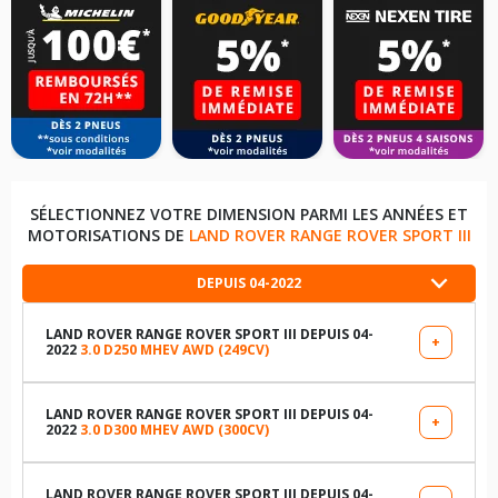
SÉLECTIONNEZ VOTRE DIMENSION PARMI LES ANNÉES ET
MOTORISATIONS DE
LAND ROVER RANGE ROVER SPORT III
DEPUIS 04-2022
LAND ROVER RANGE ROVER SPORT III DEPUIS 04-
+
2022
3.0 D250 MHEV AWD (249CV)
LES DIMENSIONS COMPATIBLES
255/60R20 113 Y
LAND ROVER RANGE ROVER SPORT III DEPUIS 04-
+
2022
3.0 D300 MHEV AWD (300CV)
LES DIMENSIONS COMPATIBLES
275/55R20 117 W
255/60R20 113 Y
LAND ROVER RANGE ROVER SPORT III DEPUIS 04-