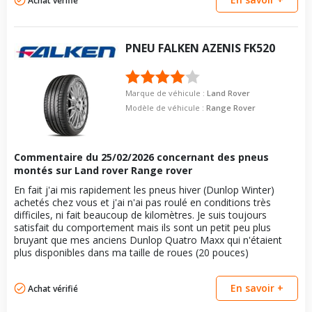
Achat vérifié
Longueur du boulon
28
Pour la visserie, afin de garantir une parfaite compatibilité, nous
2022 P635 MHEV AWD (635CV)
vous conseillons de contacter directement le constructeur.
Longueur du boulon
28
Force de rotation du
Type de boulon
120
M14x1.5
boulon
Force de rotation du
120
Taille de la tête de boulon
22
PNEU
FALKEN
AZENIS FK520
boulon
Pour la visserie, afin de garantir une parfaite compatibilité, nous
vous conseillons de contacter directement le constructeur.
Longueur du boulon
28
Pour la visserie, afin de garantir une parfaite compatibilité, nous
vous conseillons de contacter directement le constructeur.
Force de rotation du
120
Marque de véhicule :
Land Rover
boulon
Modèle de véhicule :
Range Rover
Pour la visserie, afin de garantir une parfaite compatibilité, nous
vous conseillons de contacter directement le constructeur.
Commentaire du
25/02/2026
concernant des pneus
montés sur Land rover Range rover
En fait j'ai mis rapidement les pneus hiver (Dunlop Winter)
achetés chez vous et j'ai n'ai pas roulé en conditions très
difficiles, ni fait beaucoup de kilomètres. Je suis toujours
satisfait du comportement mais ils sont un petit peu plus
bruyant que mes anciens Dunlop Quatro Maxx qui n'étaient
plus disponibles dans ma taille de roues (20 pouces)
En savoir +
Achat vérifié