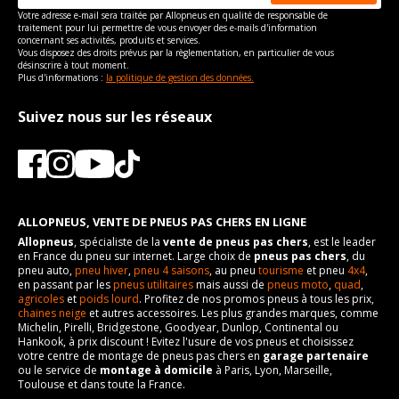
Votre adresse e-mail sera traitée par Allopneus en qualité de responsable de
traitement pour lui permettre de vous envoyer des e-mails d'information
concernant ses activités, produits et services.
Vous disposez des droits prévus par la règlementation, en particulier de vous
désinscrire à tout moment.
Plus d'informations :
la politique de gestion des données.
Suivez nous sur les réseaux
ALLOPNEUS, VENTE DE PNEUS PAS CHERS EN LIGNE
Allopneus
, spécialiste de la
vente de pneus pas chers
, est le leader
en France du pneu sur internet. Large choix de
pneus pas chers
, du
pneu auto,
pneu hiver
,
pneu 4 saisons
, au pneu
tourisme
et pneu
4x4
,
en passant par les
pneus utilitaires
mais aussi de
pneus moto
,
quad
,
agricoles
et
poids lourd
. Profitez de nos promos pneus à tous les prix,
chaines neige
et autres accessoires. Les plus grandes marques, comme
Michelin, Pirelli, Bridgestone, Goodyear, Dunlop, Continental ou
Hankook, à prix discount ! Evitez l'usure de vos pneus et choisissez
votre centre de montage de pneus pas chers en
garage partenaire
ou le service de
montage à domicile
à Paris, Lyon, Marseille,
Toulouse et dans toute la France.