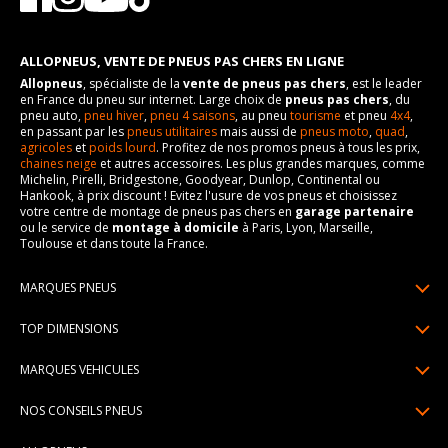
ALLOPNEUS, VENTE DE PNEUS PAS CHERS EN LIGNE
Allopneus
, spécialiste de la
vente de pneus pas chers
, est le leader
en France du pneu sur internet. Large choix de
pneus pas chers
, du
pneu auto,
pneu hiver
,
pneu 4 saisons
, au pneu
tourisme
et pneu
4x4
,
en passant par les
pneus utilitaires
mais aussi de
pneus moto
,
quad
,
agricoles
et
poids lourd
. Profitez de nos promos pneus à tous les prix,
chaines neige
et autres accessoires. Les plus grandes marques, comme
Michelin, Pirelli, Bridgestone, Goodyear, Dunlop, Continental ou
Hankook, à prix discount ! Evitez l'usure de vos pneus et choisissez
votre centre de montage de pneus pas chers en
garage partenaire
ou le service de
montage à domicile
à Paris, Lyon, Marseille,
Toulouse et dans toute la France.
MARQUES PNEUS
Pneus Michelin
TOP DIMENSIONS
Pneus Pirelli
175/65R14
MARQUES VEHICULES
Pneus Continental
185/65R15
Renault
Pneus Goodyear
NOS CONSEILS PNEUS
195/65R15
Dacia
Pneus Bridgestone
Lire un pneumatique
195/55R16