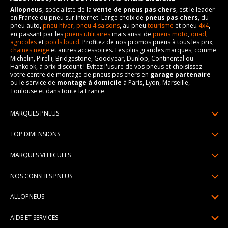
Allopneus
, spécialiste de la
vente de pneus pas chers
, est le leader
en France du pneu sur internet. Large choix de
pneus pas chers
, du
pneu auto,
pneu hiver
,
pneu 4 saisons
, au pneu
tourisme
et pneu
4x4
,
en passant par les
pneus utilitaires
mais aussi de
pneus moto
,
quad
,
agricoles
et
poids lourd
. Profitez de nos promos pneus à tous les prix,
chaines neige
et autres accessoires. Les plus grandes marques, comme
Michelin, Pirelli, Bridgestone, Goodyear, Dunlop, Continental ou
Hankook, à prix discount ! Evitez l'usure de vos pneus et choisissez
votre centre de montage de pneus pas chers en
garage partenaire
ou le service de
montage à domicile
à Paris, Lyon, Marseille,
Toulouse et dans toute la France.
MARQUES PNEUS
Pneus Michelin
TOP DIMENSIONS
Pneus Pirelli
175/65R14
MARQUES VEHICULES
Pneus Continental
185/65R15
Renault
Pneus Goodyear
NOS CONSEILS PNEUS
195/65R15
Dacia
Pneus Bridgestone
Lire un pneumatique
195/55R16
ALLOPNEUS
Peugeot
Pneus Hankook
Indice de charge et de vitesse
205/55R16
Qui sommes-nous? | About us
Citroën
Pneus Dunlop
AIDE ET SERVICES
Pression pneu
205/60R16
Avis DriverReviews | Who is DriverReviews
Volkswagen
Toutes les marques