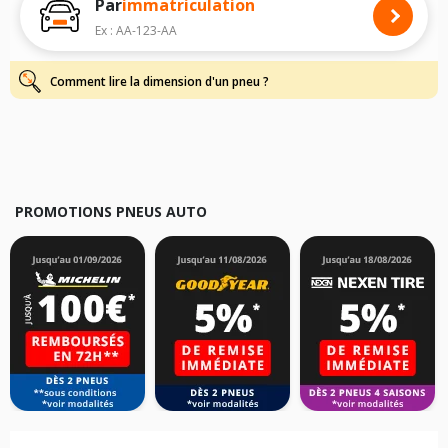
Par
immatriculation
Pour cela, veuillez sélectionner le modèle de votre véhicule ci-dessous :
Ex : AA-123-AA
Les résultats de votre recherche sont donnés à titre indicatif. Il est
fortement recommandé de vérifier en amont la dimension des pneus
montés sur votre véhicule, sans oublier les indices de charge et de
Comment lire la dimension d'un pneu ?
vitesse, indispensables pour que votre dimension soit complète.
PROMOTIONS PNEUS AUTO