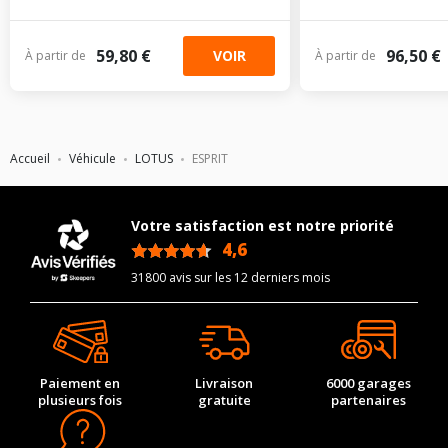
59,80 €
96,50 €
VOIR
À partir de
À partir de
Accueil
Véhicule
LOTUS
ESPRIT
Votre satisfaction est notre priorité
4,6
/5
31800 avis sur les 12 derniers mois
Paiement en
Livraison
6000 garages
plusieurs fois
gratuite
partenaires