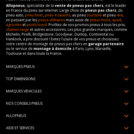
Allopneus
, spécialiste de la
vente de pneus pas chers
, est le leader
en France du pneu sur internet. Large choix de
pneus pas chers
, du
pneu auto,
pneu hiver
,
pneu 4 saisons
, au pneu
tourisme
et pneu
4x4
,
en passant par les
pneus utilitaires
mais aussi de
pneus moto
,
quad
,
agricoles
et
poids lourd
. Profitez de nos promos pneus à tous les prix,
chaines neige
et autres accessoires. Les plus grandes marques, comme
Michelin, Pirelli, Bridgestone, Goodyear, Dunlop, Continental ou
Hankook, à prix discount ! Evitez l'usure de vos pneus et choisissez
votre centre de montage de pneus pas chers en
garage partenaire
ou le service de
montage à domicile
à Paris, Lyon, Marseille,
Toulouse et dans toute la France.
MARQUES PNEUS
Pneus Michelin
TOP DIMENSIONS
Pneus Pirelli
175/65R14
MARQUES VEHICULES
Pneus Continental
185/65R15
Renault
Pneus Goodyear
NOS CONSEILS PNEUS
195/65R15
Dacia
Pneus Bridgestone
Lire un pneumatique
195/55R16
ALLOPNEUS
Peugeot
Pneus Hankook
Indice de charge et de vitesse
205/55R16
Qui sommes-nous? | About us
Citroën
Pneus Dunlop
AIDE ET SERVICES
Pression pneu
205/60R16
Avis DriverReviews | Who is DriverReviews
Volkswagen
Toutes les marques