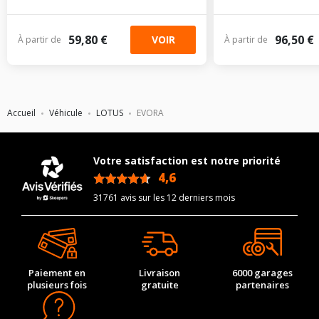
59,80 €
96,50 €
VOIR
À partir de
À partir de
Accueil
Véhicule
LOTUS
EVORA
Votre satisfaction est notre priorité
4,6
/5
31761 avis sur les 12 derniers mois
Paiement en
Livraison
6000 garages
plusieurs fois
gratuite
partenaires