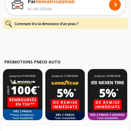
Par
immatriculation
Pour cela, veuillez sélectionner le modèle de votre véhicule ci-dessous :
Ex : AA-123-AA
Les résultats de votre recherche sont donnés à titre indicatif. Il est
fortement recommandé de vérifier en amont la dimension des pneus
montés sur votre véhicule, sans oublier les indices de charge et de
Comment lire la dimension d'un pneu ?
vitesse, indispensables pour que votre dimension soit complète.
PROMOTIONS PNEUS AUTO