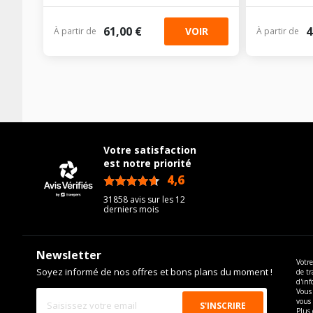
61,00 €
4
VOIR
À partir de
À partir de
Votre satisfaction
est notre priorité
4,6
/5
31858 avis sur les 12
derniers mois
Newsletter
Votre
Soyez informé de nos offres et bons plans du moment !
de tr
d'inf
Vous 
vous
Plus 