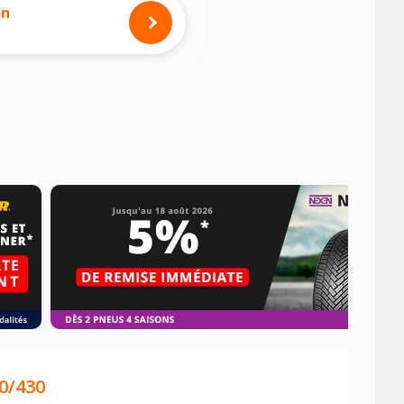
on
0/430