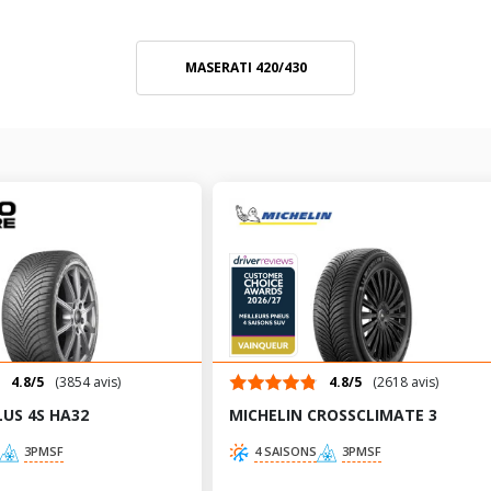
MASERATI 420/430
4.8/5
(3854 avis)
4.8/5
(2618 avis)
US 4S HA32
MICHELIN CROSSCLIMATE 3
3PMSF
4 SAISONS
3PMSF