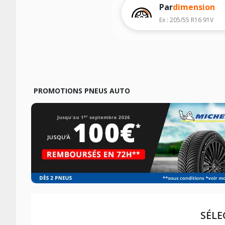
véhicule, sans oublier les indices de c
Par
dimension
Ex : 205/55 R16 91V
PROMOTIONS PNEUS AUTO
SÉLE