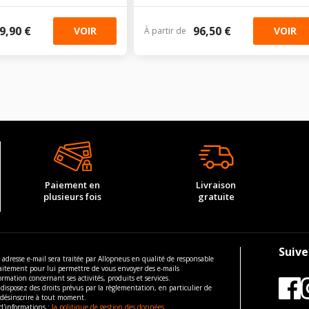
9,90 €
96,50 €
VOIR
VOIR
À partir de
Paiement en
Livraison
plusieurs fois
gratuite
Suive
 adresse e-mail sera traitée par Allopneus en qualité de responsable
aitement pour lui permettre de vous envoyer des e-mails
ormation concernant ses activités, produits et services.
disposez des droits prévus par la règlementation, en particulier de
 désinscrire à tout moment.
d'informations :
la politique de gestion des données.