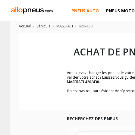
PNEUS AUTO
PNEUS MOTO
Accueil
Véhicule
MASERATI
420/430
ACHAT DE P
Vous devez changer les pneus de votre
valider votre achat ? Laissez vous guid
MASERATI 420/430
.
Il n'est pas toujours évident de s'y ret
trouverez facilement les dimensions d
Vous ne savez pas comment trouver les 
véhicule ainsi que sur l'étiquette collée 
Notre base de recherche véhicule vous
RECHERCHEZ DES PNEUS
Pour cela, veuillez sélectionner le modè
Les résultats de votre recherche sont d