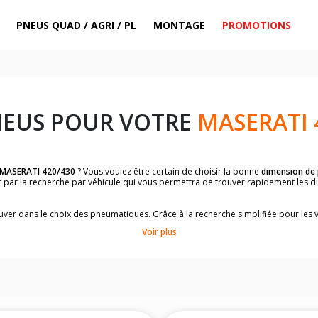
PNEUS QUAD / AGRI / PL
MONTAGE
PROMOTIONS
NEUS POUR VOTRE
MASERATI 
MASERATI 420/430
? Vous voulez être certain de choisir la bonne
dimension de
er par la recherche par véhicule qui vous permettra de trouver rapidement les
rouver dans le choix des pneumatiques. Grâce à la recherche simplifiée pour les 
e pneus compatibles et homologuées.
Voir plus
dimensions de vos pneus ? Ces informations sont indiquées sur le flanc des p
à l'intérieur de la portière conducteur.
 permettra de trouver les dimensions de vos pneus pour
MASERATI 420/430
, s
le de votre véhicule ci-dessous :
onnés à titre indicatif. Il est fortement recommandé de vérifier en amont la di