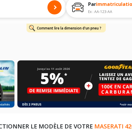
harge et de vitesse, indispensables pour que votre dimension soit complète.
Par
immatriculati
Ex : AA-123-AA
Comment lire la dimension d'un pneu ?
CTIONNER LE MODÈLE DE VOTRE
MASERATI 42