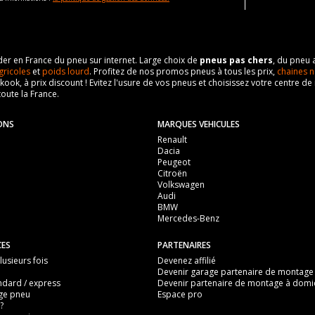
eader en France du pneu sur internet. Large choix de
pneus pas chers
, du pneu 
gricoles
et
poids lourd
. Profitez de nos promos pneus à tous les prix,
chaines n
nkook, à prix discount ! Evitez l'usure de vos pneus et choisissez votre centre
toute la France.
ONS
MARQUES VEHICULES
Renault
Dacia
Peugeot
Citroën
Volkswagen
Audi
BMW
Mercedes-Benz
CES
PARTENAIRES
usieurs fois
Devenez affilié
Devenir garage partenaire de montage
ndard / express
Devenir partenaire de montage à domic
ge pneu
Espace pro
?