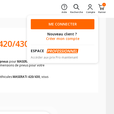
0
Aide
Recherche
Compte
Panier
ME CONNECTER
Nouveau client ?
Créer mon compte
420/430
ESPACE
Accéder aux prix Pro maintenant
 pneus
pour
MASERATI 420/430
avant de
 dimensions de pneus pour votre
véhicules
MASERATI 420/430
, vous
neumatiques, dans le carnet de bord du
implement et rapidement.
mension des pneus montés sur votre