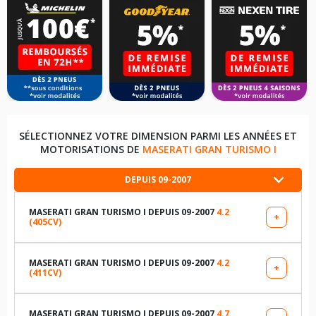
SÉLECTIONNEZ VOTRE DIMENSION PARMI LES ANNÉES ET
MOTORISATIONS DE
MASERATI GRAN TURISMO I
DEPUIS 09-2007
MASERATI GRAN TURISMO I DEPUIS 09-2007
4.2
+
(405CV)
LES DIMENSIONS COMPATIBLES
245/40R19 95 Y
MASERATI GRAN TURISMO I DEPUIS 09-2007
4.2
+
(411CV)
LES DIMENSIONS COMPATIBLES
285/40R19 100 Y
245/40R19 94 Y
MASERATI GRAN TURISMO I DEPUIS 09-2007
4.7