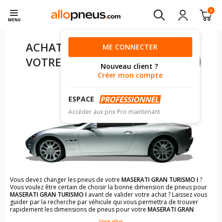
0
MENU
ACHAT DE PNEUS POUR
ME CONNECTER
VOTRE
MASERATI GRAN
Nouveau client ?
TURISMO I
Créer mon compte
ESPACE
Accéder aux prix Pro maintenant
Vous devez changer les pneus de votre
MASERATI GRAN TURISMO I
?
Vous voulez être certain de choisir la bonne dimension de pneus pour
MASERATI GRAN TURISMO I
avant de valider votre achat ? Laissez vous
guider par la recherche par véhicule qui vous permettra de trouver
rapidement les dimensions de pneus pour votre
MASERATI GRAN
TURISMO I
.
Voir plus