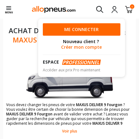
0
MENU
ACHAT DE PNEUS POUR VOTRE
ME CONNECTER
MAXUS DELIVER 9 FOURGON
Nouveau client ?
Créer mon compte
ESPACE
Accéder aux prix Pro maintenant
Vous devez changer les pneus de votre
MAXUS DELIVER 9 Fourgon
?
Vous voulez être certain de choisir la bonne dimension de pneus pour
MAXUS DELIVER 9 Fourgon
avant de valider votre achat ? Laissez vous
guider par la recherche par véhicule qui vous permettra de trouver
rapidement les dimensions de pneus pour votre
MAXUS DELIVER 9
Fourgon
.
Voir plus
Il n'est pas toujours évident de s'y retrouver dans le choix des