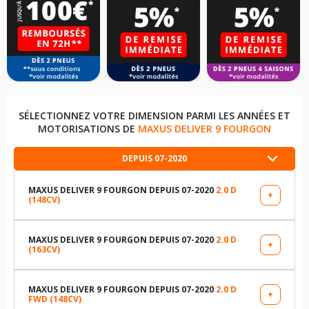
SÉLECTIONNEZ VOTRE DIMENSION PARMI LES ANNÉES ET
MOTORISATIONS DE
MAXUS DELIVER 9 FOURGON
DEPUIS 07-2020
MAXUS DELIVER 9 FOURGON DEPUIS 07-2020
2.0 D
+
(148CV)
LES DIMENSIONS COMPATIBLES
215/75R16 116 R
MAXUS DELIVER 9 FOURGON DEPUIS 07-2020
2.0 D
+
(163CV)
LES DIMENSIONS COMPATIBLES
235/65R16 121 S
235/65R16 121 S
MAXUS DELIVER 9 FOURGON DEPUIS 07-2020
2.0 D
+
FWD (148CV)