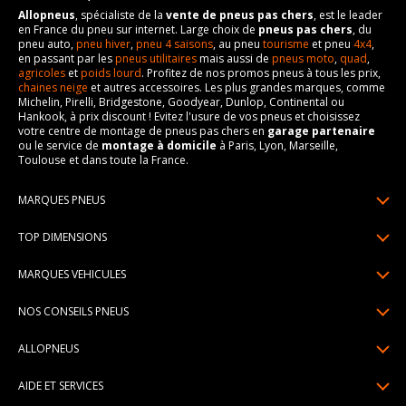
Allopneus
, spécialiste de la
vente de pneus pas chers
, est le leader
en France du pneu sur internet. Large choix de
pneus pas chers
, du
pneu auto,
pneu hiver
,
pneu 4 saisons
, au pneu
tourisme
et pneu
4x4
,
en passant par les
pneus utilitaires
mais aussi de
pneus moto
,
quad
,
agricoles
et
poids lourd
. Profitez de nos promos pneus à tous les prix,
chaines neige
et autres accessoires. Les plus grandes marques, comme
Michelin, Pirelli, Bridgestone, Goodyear, Dunlop, Continental ou
Hankook, à prix discount ! Evitez l'usure de vos pneus et choisissez
votre centre de montage de pneus pas chers en
garage partenaire
ou le service de
montage à domicile
à Paris, Lyon, Marseille,
Toulouse et dans toute la France.
MARQUES PNEUS
Pneus Michelin
TOP DIMENSIONS
Pneus Pirelli
175/65R14
MARQUES VEHICULES
Pneus Continental
185/65R15
Renault
Pneus Goodyear
NOS CONSEILS PNEUS
195/65R15
Dacia
Pneus Bridgestone
Lire un pneumatique
195/55R16
ALLOPNEUS
Peugeot
Pneus Hankook
Indice de charge et de vitesse
205/55R16
Qui sommes-nous? | About us
Citroën
Pneus Dunlop
AIDE ET SERVICES
Pression pneu
205/60R16
Avis DriverReviews | Who is DriverReviews
Volkswagen
Toutes les marques