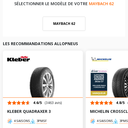
SÉLECTIONNER LE MODÈLE DE VOTRE
MAYBACH 62
MAYBACH 62
LES RECOMMANDATIONS ALLOPNEUS
4.6/5
(3463 avis)
4.8/5
KLEBER QUADRAXER 3
MICHELIN CROSSCL
4 SAISONS
3PMSF
4 SAISONS
3PMS