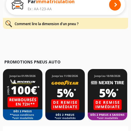
Par
immatriculation
Pour cela, veuillez sélectionner le modèle de votre véhicule ci-dessous :
Ex : AA-123-AA
Les résultats de votre recherche sont donnés à titre indicatif. Il est
fortement recommandé de vérifier en amont la dimension des pneus
montés sur votre véhicule, sans oublier les indices de charge et de
Comment lire la dimension d'un pneu ?
vitesse, indispensables pour que votre dimension soit complète.
PROMOTIONS PNEUS AUTO