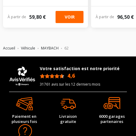
59,80 €
96,50 €
VOIR
À partir de
À partir de
Accueil
Véhicule
MAYBACH
62
Votre satisfaction est notre priorité
4,6
/5
31761 avis sur les 12 derniers mois
Paiement en
Livraison
6000 garages
plusieurs fois
gratuite
partenaires