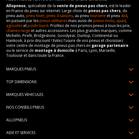
Allopneus
, spécialiste de la
vente de pneus pas chers
, est le leader
en France du pneu sur internet. Large choix de
pneus pas chers
, du
pneu auto,
pneu hiver
,
pneu 4 saisons
, au pneu
tourisme
et pneu
4x4
,
en passant par les
pneus utilitaires
mais aussi de
pneus moto
,
quad
,
agricoles
et
poids lourd
. Profitez de nos promos pneus à tous les prix,
chaines neige
et autres accessoires. Les plus grandes marques, comme
Michelin, Pirelli, Bridgestone, Goodyear, Dunlop, Continental ou
Hankook, à prix discount ! Evitez l'usure de vos pneus et choisissez
votre centre de montage de pneus pas chers en
garage partenaire
ou le service de
montage à domicile
à Paris, Lyon, Marseille,
Toulouse et dans toute la France.
MARQUES PNEUS
Pneus Michelin
TOP DIMENSIONS
Pneus Pirelli
175/65R14
MARQUES VEHICULES
Pneus Continental
185/65R15
Renault
Pneus Goodyear
NOS CONSEILS PNEUS
195/65R15
Dacia
Pneus Bridgestone
Lire un pneumatique
195/55R16
ALLOPNEUS
Peugeot
Pneus Hankook
Indice de charge et de vitesse
205/55R16
Qui sommes-nous? | About us
Citroën
Pneus Dunlop
AIDE ET SERVICES
Pression pneu
205/60R16
Avis DriverReviews | Who is DriverReviews
Volkswagen
Toutes les marques