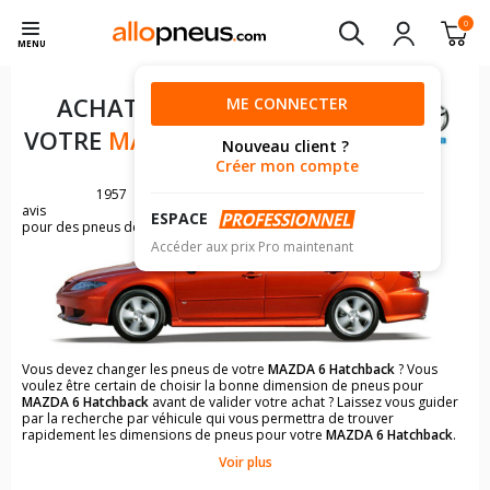
0
MENU
ACHAT DE PNEUS POUR
ME CONNECTER
VOTRE
MAZDA 6 HATCHBACK
Nouveau client ?
Créer mon compte
1957
avis
ESPACE
pour des pneus de MAZDA 6
Accéder aux prix Pro maintenant
Vous devez changer les pneus de votre
MAZDA 6 Hatchback
? Vous
voulez être certain de choisir la bonne dimension de pneus pour
MAZDA 6 Hatchback
avant de valider votre achat ? Laissez vous guider
par la recherche par véhicule qui vous permettra de trouver
rapidement les dimensions de pneus pour votre
MAZDA 6 Hatchback
.
Voir plus
Il n'est pas toujours évident de s'y retrouver dans le choix des
pneumatiques. Grâce à la recherche simplifiée pour les véhicules