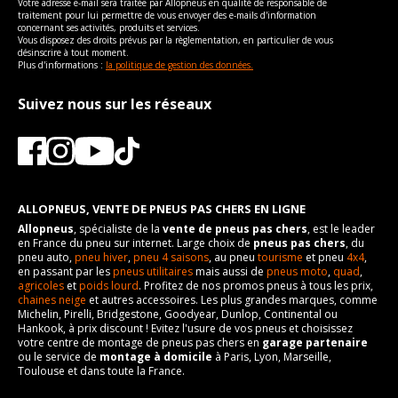
Votre adresse e-mail sera traitée par Allopneus en qualité de responsable de
traitement pour lui permettre de vous envoyer des e-mails d'information
concernant ses activités, produits et services.
Vous disposez des droits prévus par la règlementation, en particulier de vous
désinscrire à tout moment.
Plus d'informations :
la politique de gestion des données.
Suivez nous sur les réseaux
ALLOPNEUS, VENTE DE PNEUS PAS CHERS EN LIGNE
Allopneus
, spécialiste de la
vente de pneus pas chers
, est le leader
en France du pneu sur internet. Large choix de
pneus pas chers
, du
pneu auto,
pneu hiver
,
pneu 4 saisons
, au pneu
tourisme
et pneu
4x4
,
en passant par les
pneus utilitaires
mais aussi de
pneus moto
,
quad
,
agricoles
et
poids lourd
. Profitez de nos promos pneus à tous les prix,
chaines neige
et autres accessoires. Les plus grandes marques, comme
Michelin, Pirelli, Bridgestone, Goodyear, Dunlop, Continental ou
Hankook, à prix discount ! Evitez l'usure de vos pneus et choisissez
votre centre de montage de pneus pas chers en
garage partenaire
ou le service de
montage à domicile
à Paris, Lyon, Marseille,
Toulouse et dans toute la France.