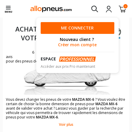
0
MENU
ACHAT DE PNEUS POUR
ME CONNECTER
VOTRE
MAZDA MX-6
Nouveau client ?
Créer mon compte
6
avis
ESPACE
pour des pneus de MAZDA MX-6
Accéder aux prix Pro maintenant
Vous devez changer les pneus de votre
MAZDA MX-6
? Vous voulez être
certain de choisir la bonne dimension de pneus pour
MAZDA MX-6
avant de valider votre achat ? Laissez vous guider par la recherche par
véhicule qui vous permettra de trouver rapidement les dimensions de
pneus pour votre
MAZDA MX-6
.
Voir plus
Il n'est pas toujours évident de s'y retrouver dans le choix des
pneumatiques. Grâce à la recherche simplifiée pour les véhicules