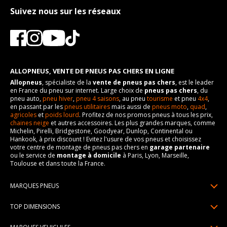
Suivez nous sur les réseaux
ALLOPNEUS, VENTE DE PNEUS PAS CHERS EN LIGNE
Allopneus
, spécialiste de la
vente de pneus pas chers
, est le leader
en France du pneu sur internet. Large choix de
pneus pas chers
, du
pneu auto,
pneu hiver
,
pneu 4 saisons
, au pneu
tourisme
et pneu
4x4
,
en passant par les
pneus utilitaires
mais aussi de
pneus moto
,
quad
,
agricoles
et
poids lourd
. Profitez de nos promos pneus à tous les prix,
chaines neige
et autres accessoires. Les plus grandes marques, comme
Michelin, Pirelli, Bridgestone, Goodyear, Dunlop, Continental ou
Hankook, à prix discount ! Evitez l'usure de vos pneus et choisissez
votre centre de montage de pneus pas chers en
garage partenaire
ou le service de
montage à domicile
à Paris, Lyon, Marseille,
Toulouse et dans toute la France.
MARQUES PNEUS
Pneus Michelin
TOP DIMENSIONS
Pneus Pirelli
175/65R14