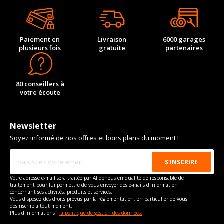
vous conseillons de contacter directement le constructeur.
Force de rotation du
110
boulon
Pour la visserie, afin de garantir une parfaite compatibilité, nous
Paiement en
Livraison
6000 garages
vous conseillons de contacter directement le constructeur.
plusieurs fois
gratuite
partenaires
80 conseillers à
votre écoute
Newsletter
Soyez informé de nos offres et bons plans du moment !
Votre adresse e-mail sera traitée par Allopneus en qualité de responsable de
traitement pour lui permettre de vous envoyer des e-mails d'information
concernant ses activités, produits et services.
Vous disposez des droits prévus par la règlementation, en particulier de vous
désinscrire à tout moment.
Plus d'informations :
la politique de gestion des données.