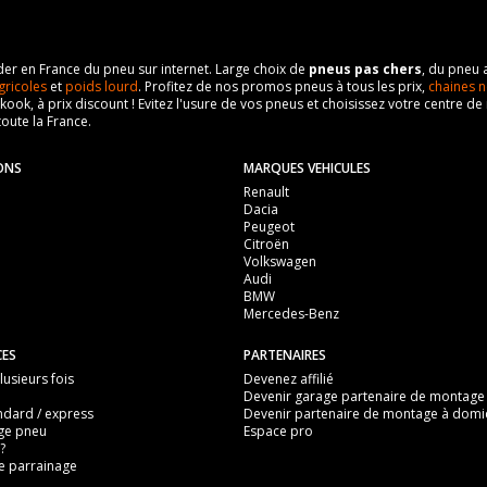
eader en France du pneu sur internet. Large choix de
pneus pas chers
, du pneu 
gricoles
et
poids lourd
. Profitez de nos promos pneus à tous les prix,
chaines n
nkook, à prix discount ! Evitez l'usure de vos pneus et choisissez votre centre
toute la France.
ONS
MARQUES VEHICULES
Renault
Dacia
Peugeot
Citroën
Volkswagen
Audi
BMW
Mercedes-Benz
CES
PARTENAIRES
usieurs fois
Devenez affilié
Devenir garage partenaire de montage
ndard / express
Devenir partenaire de montage à domic
ge pneu
Espace pro
?
 parrainage