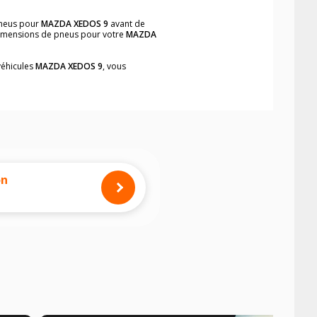
pneus pour
MAZDA XEDOS 9
avant de
 dimensions de pneus pour votre
MAZDA
véhicules
MAZDA XEDOS 9
, vous
neumatiques, dans le carnet de bord du
plement et rapidement.
mension des pneus montés sur votre
on