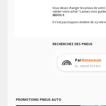
Vous devez changer les pneus de votre
valider votre achat ? Laissez vous gui
XEDOS 9
.
Il n'est pas toujours évident de s'y ret
trouverez facilement les dimensions d
Vous ne savez pas comment trouver les 
véhicule ainsi que sur l'étiquette collée 
Notre base de recherche véhicule vous
RECHERCHEZ DES PNEUS
Pour cela, veuillez sélectionner l'année
Les résultats de votre recherche sont d
véhicule, sans oublier les indices de c
Par
dimension
Ex : 205/55 R16 91V
PROMOTIONS PNEUS AUTO