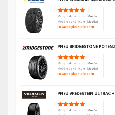
Pour la visserie, afin de garantir une parfaite compatibilité, n
Taille de la tête de boulon
Type de boulon
Force de rotation du boulon
Taille de la tête de boulon
Marque de véhicule :
Mazda
Pour la visserie, afin de garantir une parfaite compatibilité, n
Modèle de véhicule :
Mazda6
Force de rotation du boulon
En savoir plus sur le pneu
Pour la visserie, afin de garantir une parfaite compatibilité, n
PNEU
BRIDGESTONE
POTENZ
Marque de véhicule :
Mazda
Modèle de véhicule :
Mazda6
En savoir plus sur le pneu
PNEU
VREDESTEIN
ULTRAC +
Marque de véhicule :
Mazda