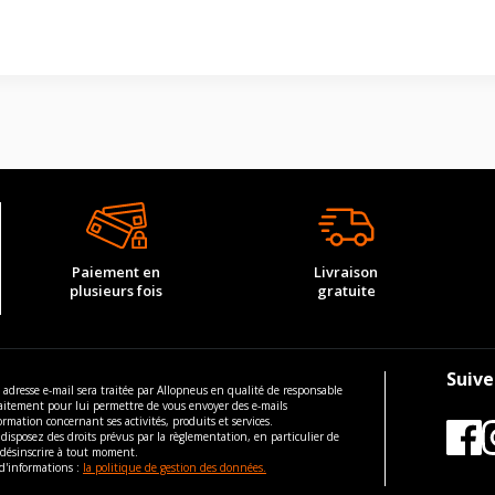
Paiement en
Livraison
plusieurs fois
gratuite
Suive
 adresse e-mail sera traitée par Allopneus en qualité de responsable
aitement pour lui permettre de vous envoyer des e-mails
ormation concernant ses activités, produits et services.
disposez des droits prévus par la règlementation, en particulier de
 désinscrire à tout moment.
d'informations :
la politique de gestion des données.