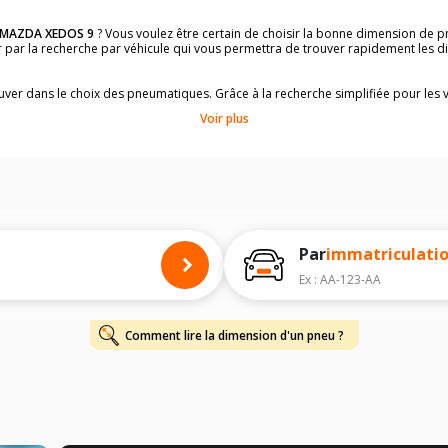
MAZDA XEDOS 9
? Vous voulez être certain de choisir la bonne dimension de 
der par la recherche par véhicule qui vous permettra de trouver rapidement les
rouver dans le choix des pneumatiques. Grâce à la recherche simplifiée pour les 
e pneus compatibles et homologuées.
Voir plus
dimensions de vos pneus ? Ces informations sont indiquées sur le flanc des p
à l'intérieur de la portière conducteur.
 permettra de trouver les dimensions de vos pneus pour
MAZDA XEDOS 9
, sim
 de votre
MAZDA XEDOS 9
ci-dessous :
onnés à titre indicatif. Il est fortement recommandé de vérifier en amont la di
harge et de vitesse, indispensables pour que votre dimension soit complète.
Par
immatriculati
Ex : AA-123-AA
Comment lire la dimension d'un pneu ?