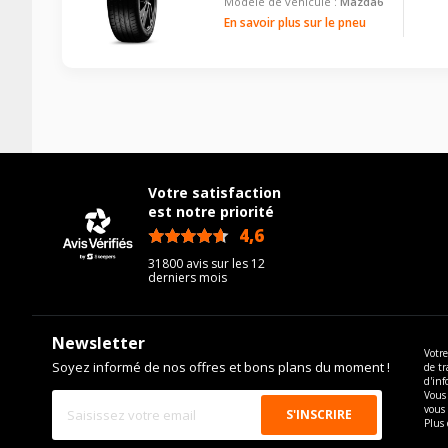
Modèle de véhicule :
Mazda6
En savoir plus sur le pneu
Votre satisfaction
est notre priorité
4,6
/5
31800 avis sur les 12
derniers mois
Newsletter
Votre
Soyez informé de nos offres et bons plans du moment !
de tr
d'inf
Vous 
vous
Plus 