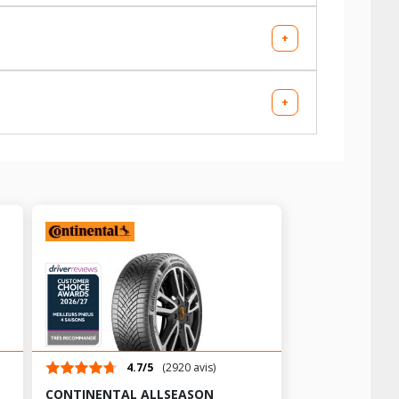
+
AV chargé
AR chargé
+
-
-
AV chargé
AR chargé
-
-
AV chargé
AR chargé
-
-
AV chargé
AR chargé
-
-
4.7/5
(2920 avis)
CONTINENTAL ALLSEASON