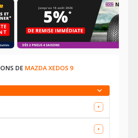
IONS DE
MAZDA XEDOS 9
+
+