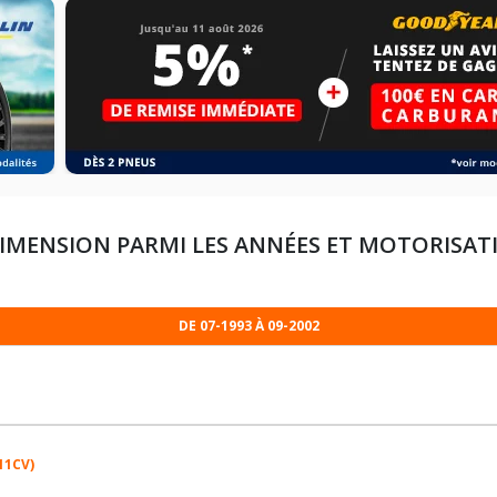
IMENSION PARMI LES ANNÉES ET MOTORISAT
DE 07-1993 À 09-2002
211CV)
205/65R15 94 V