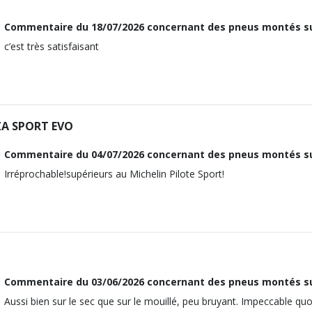
ous vous conseillons de contacter directement le constructeur.
21
M12x1.5
Commentaire du
18/07/2026
concernant des pneus montés s
110
21
c’est très satisfaisant
ous vous conseillons de contacter directement le constructeur.
110
ous vous conseillons de contacter directement le constructeur.
A SPORT EVO
Commentaire du
04/07/2026
concernant des pneus montés s
Irréprochable!supérieurs au Michelin Pilote Sport!
Commentaire du
03/06/2026
concernant des pneus montés s
Aussi bien sur le sec que sur le mouillé, peu bruyant. Impeccable quoi