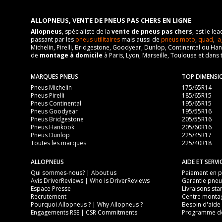
ALLOPNEUS, VENTE DE PNEUS PAS CHERS EN LIGNE
Allopneus
, spécialiste de la
vente de pneus pas chers
, est le l
passant par les
pneus utilitaires
mais aussi de
pneus moto
,
quad
,
a
Michelin, Pirelli, Bridgestone, Goodyear, Dunlop, Continental ou Ha
de
montage à domicile
à Paris, Lyon, Marseille, Toulouse et dans 
MARQUES PNEUS
TOP DIMENSI
Pneus Michelin
175/65R14
Pneus Pirelli
185/65R15
Pneus Continental
195/65R15
Pneus Goodyear
195/55R16
Pneus Bridgestone
205/55R16
Pneus Hankook
205/60R16
Pneus Dunlop
225/45R17
Toutes les marques
225/40R18
ALLOPNEUS
AIDE ET SERVI
Qui sommes-nous? | About us
Paiement en pl
Avis DriverReviews | Who is DriverReviews
Garantie pneu
Espace Presse
Livraisons sta
Recrutement
Centre monta
Pourquoi Allopneus ? | Why Allopneus ?
Besoin d'aide 
Engagements RSE | CSR Commitments
Programme de