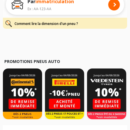
Par
immatriculation
Pour cela, veuillez sélectionner le modèle de votre véhicule ci-dessous :
Ex : AA-123-AA
Les résultats de votre recherche sont donnés à titre indicatif. Il est
fortement recommandé de vérifier en amont la dimension des pneus
montés sur votre véhicule, sans oublier les indices de charge et de
Comment lire la dimension d'un pneu ?
vitesse, indispensables pour que votre dimension soit complète.
PROMOTIONS PNEUS AUTO