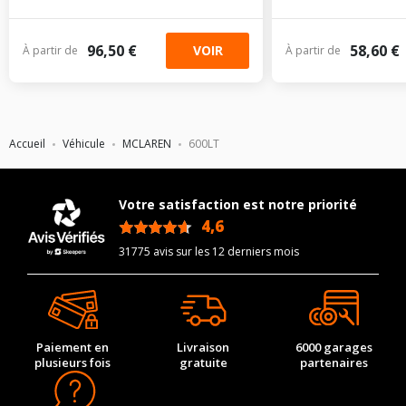
96,50 €
58,60 €
VOIR
À partir de
À partir de
Accueil
Véhicule
MCLAREN
600LT
Votre satisfaction est notre priorité
4,6
/5
31775 avis sur les 12 derniers mois
Paiement en
Livraison
6000 garages
plusieurs fois
gratuite
partenaires