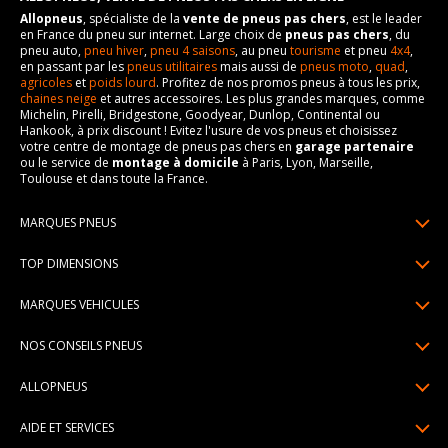
Allopneus
, spécialiste de la
vente de pneus pas chers
, est le leader
en France du pneu sur internet. Large choix de
pneus pas chers
, du
pneu auto,
pneu hiver
,
pneu 4 saisons
, au pneu
tourisme
et pneu
4x4
,
en passant par les
pneus utilitaires
mais aussi de
pneus moto
,
quad
,
agricoles
et
poids lourd
. Profitez de nos promos pneus à tous les prix,
chaines neige
et autres accessoires. Les plus grandes marques, comme
Michelin, Pirelli, Bridgestone, Goodyear, Dunlop, Continental ou
Hankook, à prix discount ! Evitez l'usure de vos pneus et choisissez
votre centre de montage de pneus pas chers en
garage partenaire
ou le service de
montage à domicile
à Paris, Lyon, Marseille,
Toulouse et dans toute la France.
MARQUES PNEUS
Pneus Michelin
TOP DIMENSIONS
Pneus Pirelli
175/65R14
MARQUES VEHICULES
Pneus Continental
185/65R15
Renault
Pneus Goodyear
NOS CONSEILS PNEUS
195/65R15
Dacia
Pneus Bridgestone
Lire un pneumatique
195/55R16
ALLOPNEUS
Peugeot
Pneus Hankook
Indice de charge et de vitesse
205/55R16
Qui sommes-nous? | About us
Citroën
Pneus Dunlop
AIDE ET SERVICES
Pression pneu
205/60R16
Avis DriverReviews | Who is DriverReviews
Volkswagen
Toutes les marques