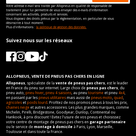
Votre adresse e-mail sera traitée par Allopneus en qualité de responsable de
traitement pour lui permettre de vous envoyer des e-mails d'information
concernant ses activités, produits et services.
Vous disposez des droits prévus par la règlementation, en particulier de vous
désinscrire à tout moment.
Plus d'informations :
la politique de gestion des données.
Suivez nous sur les réseaux
ALLOPNEUS, VENTE DE PNEUS PAS CHERS EN LIGNE
Allopneus
, spécialiste de la
vente de pneus pas chers
, est le leader
en France du pneu sur internet. Large choix de
pneus pas chers
, du
pneu auto,
pneu hiver
,
pneu 4 saisons
, au pneu
tourisme
et pneu
4x4
,
en passant par les
pneus utilitaires
mais aussi de
pneus moto
,
quad
,
agricoles
et
poids lourd
. Profitez de nos promos pneus à tous les prix,
chaines neige
et autres accessoires. Les plus grandes marques, comme
Michelin, Pirelli, Bridgestone, Goodyear, Dunlop, Continental ou
Hankook, à prix discount ! Evitez l'usure de vos pneus et choisissez
votre centre de montage de pneus pas chers en
garage partenaire
ou le service de
montage à domicile
à Paris, Lyon, Marseille,
Toulouse et dans toute la France.