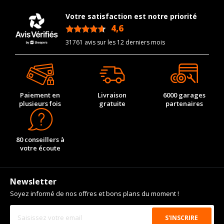
motorisation
Votre satisfaction est notre priorité
Code motorisation
M838TE
4,6
/5
Numéro de moteur
112907
31761 avis sur les 12 derniers mois
Frein performance
44
Cylindrée cm3
3799
Puissance en Kw max
496
Paiement en
Livraison
6000 garages
Type
Propulsion
plusieurs fois
gratuite
partenaires
VISSERIE MCLAREN 675LT COUPÉ DEPUIS 03-2015 3.8
(675CV)
Type de boulon
M14x1.5
80 conseillers à
votre écoute
Taille de la tête de boulon
17
Longueur du boulon
30
Newsletter
Force de rotation du
125
boulon
Soyez informé de nos offres et bons plans du moment !
Pour la visserie, afin de garantir une parfaite compatibilité, nous
vous conseillons de contacter directement le constructeur.