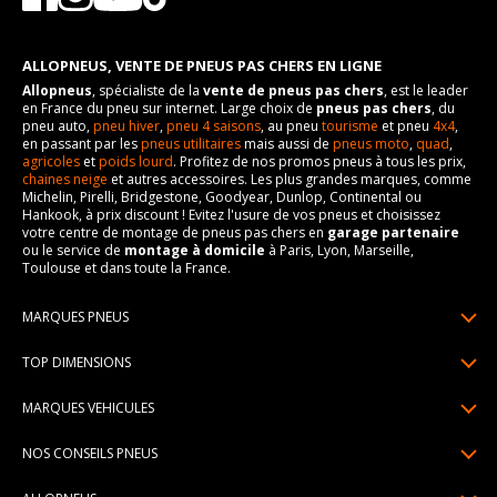
boulon
Pour la visserie, afin de garantir une parfaite compatibilité, nous
Pour la visserie, afin de garantir une parfaite compatibilité, nous
vous conseillons de contacter directement le constructeur.
vous conseillons de contacter directement le constructeur.
ALLOPNEUS, VENTE DE PNEUS PAS CHERS EN LIGNE
Allopneus
, spécialiste de la
vente de pneus pas chers
, est le leader
en France du pneu sur internet. Large choix de
pneus pas chers
, du
pneu auto,
pneu hiver
,
pneu 4 saisons
, au pneu
tourisme
et pneu
4x4
,
en passant par les
pneus utilitaires
mais aussi de
pneus moto
,
quad
,
agricoles
et
poids lourd
. Profitez de nos promos pneus à tous les prix,
chaines neige
et autres accessoires. Les plus grandes marques, comme
Michelin, Pirelli, Bridgestone, Goodyear, Dunlop, Continental ou
Hankook, à prix discount ! Evitez l'usure de vos pneus et choisissez
votre centre de montage de pneus pas chers en
garage partenaire
ou le service de
montage à domicile
à Paris, Lyon, Marseille,
Toulouse et dans toute la France.
MARQUES PNEUS
Pneus Michelin
TOP DIMENSIONS
Pneus Pirelli
175/65R14
MARQUES VEHICULES
Pneus Continental
185/65R15
Renault
Pneus Goodyear
NOS CONSEILS PNEUS
195/65R15
Dacia
Pneus Bridgestone
Lire un pneumatique
195/55R16