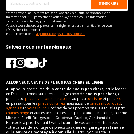
vous conseillons de contacter directement le constructeur.
Cylindrée cm3
Année de fin de
1991
2019-03-01
Type de boulon
M14x1.5
Longueur du boulon
28
Pour la visserie, afin de garantir une parfaite compatibilité, nous
Type de boulon
motorisation
M14x1.5
Taille de la tête de boulon
17
vous conseillons de contacter directement le constructeur.
Puissance en Kw max
160
Taille de la tête de boulon
17
Force de rotation du
125
Votre adresse e-mail sera traitée par Allopneus en qualité de responsable de
Taille de la tête de boulon
Code motorisation
17
M 270.920
Longueur du boulon
28
boulon
traitement pour lui permettre de vous envoyer des e-mails d'information
Type
Traction avant
Longueur du boulon
28
concernant ses activités, produits et services.
Longueur du boulon
Numéro de moteur
28
114998
Pour la visserie, afin de garantir une parfaite compatibilité, nous
Vous disposez des droits prévus par la règlementation, en particulier de vous
Force de rotation du
125
VISSERIE MERCEDES-BENZ CLA COUPÉ DE 01-2013 À 03-
vous conseillons de contacter directement le constructeur.
désinscrire à tout moment.
Force de rotation du
125
boulon
2019 CLA 250 (218CV)
Force de rotation du
Frein performance
125
21
Plus d'informations :
la politique de gestion des données.
boulon
Pour la visserie, afin de garantir une parfaite compatibilité, nous
boulon
Type de boulon
M14x1.5
Pour la visserie, afin de garantir une parfaite compatibilité, nous
vous conseillons de contacter directement le constructeur.
Cylindrée cm3
1991
Suivez nous sur les réseaux
Pour la visserie, afin de garantir une parfaite compatibilité, nous
vous conseillons de contacter directement le constructeur.
Taille de la tête de boulon
17
vous conseillons de contacter directement le constructeur.
Puissance en Kw max
160
Longueur du boulon
28
Type
Traction intégrale
Force de rotation du
125
VISSERIE MERCEDES-BENZ CLA COUPÉ DE 01-2013 À 03-
boulon
2019 CLA 250 4-MATIC (218CV)
Pour la visserie, afin de garantir une parfaite compatibilité, nous
Type de boulon
M14x1.5
ALLOPNEUS, VENTE DE PNEUS PAS CHERS EN LIGNE
vous conseillons de contacter directement le constructeur.
Allopneus
, spécialiste de la
vente de pneus pas chers
, est le leader
Taille de la tête de boulon
17
en France du pneu sur internet. Large choix de
pneus pas chers
, du
pneu auto,
pneu hiver
,
pneu 4 saisons
, au pneu
tourisme
et pneu
4x4
,
Longueur du boulon
28
en passant par les
pneus utilitaires
mais aussi de
pneus moto
,
quad
,
agricoles
et
poids lourd
. Profitez de nos promos pneus à tous les prix,
Force de rotation du
125
chaines neige
et autres accessoires. Les plus grandes marques, comme
boulon
Michelin, Pirelli, Bridgestone, Goodyear, Dunlop, Continental ou
Hankook, à prix discount ! Evitez l'usure de vos pneus et choisissez
Pour la visserie, afin de garantir une parfaite compatibilité, nous
votre centre de montage de pneus pas chers en
garage partenaire
vous conseillons de contacter directement le constructeur.
ou le service de
montage à domicile
à Paris, Lyon, Marseille,