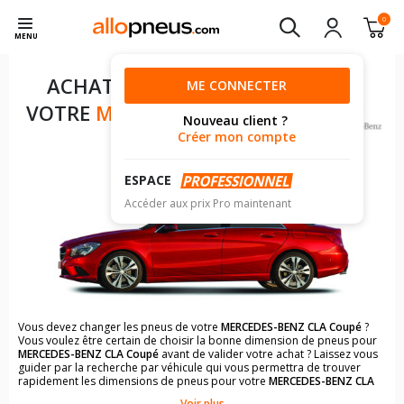
0
MENU
ACHAT DE PNEUS POUR
ME CONNECTER
VOTRE
MERCEDES-BENZ CLA
Nouveau client ?
COUPÉ
Créer mon compte
ESPACE
Accéder aux prix Pro maintenant
Vous devez changer les pneus de votre
MERCEDES-BENZ CLA Coupé
?
Vous voulez être certain de choisir la bonne dimension de pneus pour
MERCEDES-BENZ CLA Coupé
avant de valider votre achat ? Laissez vous
guider par la recherche par véhicule qui vous permettra de trouver
rapidement les dimensions de pneus pour votre
MERCEDES-BENZ CLA
Coupé
.
Voir plus