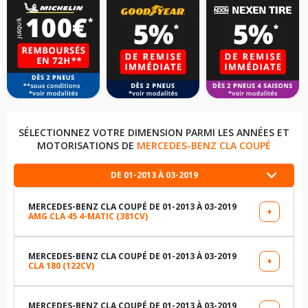
SÉLECTIONNEZ VOTRE DIMENSION PARMI LES ANNÉES ET
MOTORISATIONS DE
MERCEDES-BENZ CLA COUPÉ
DE 01-2013 À 03-2019
MERCEDES-BENZ CLA COUPÉ DE 01-2013 À 03-2019
+
AMG CLA 45 4-MATIC (381CV)
LES DIMENSIONS COMPATIBLES
235/40R18 95 Y
MERCEDES-BENZ CLA COUPÉ DE 01-2013 À 03-2019
+
CLA 180 (122CV)
LES DIMENSIONS COMPATIBLES
235/35R19 91 Y
205/55R16 91 V
MERCEDES-BENZ CLA COUPÉ DE 01-2013 À 03-2019