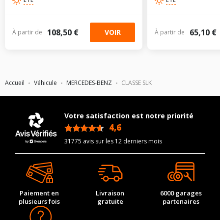
108,50 €
65,10 €
VOIR
À partir de
À partir de
Accueil
Véhicule
MERCEDES-BENZ
CLASSE SLK
Votre satisfaction est notre priorité
4,6
/5
31775 avis sur les 12 derniers mois
Paiement en
Livraison
6000 garages
plusieurs fois
gratuite
partenaires