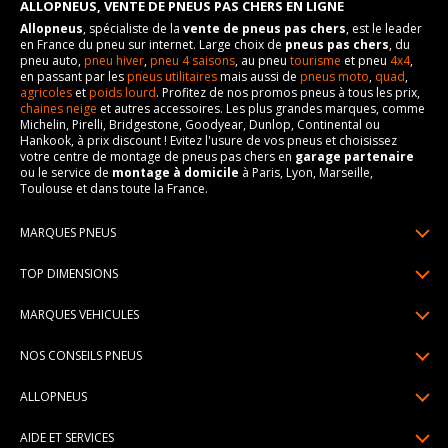
ALLOPNEUS, VENTE DE PNEUS PAS CHERS EN LIGNE
Allopneus
, spécialiste de la
vente de pneus pas chers
, est le leader
en France du pneu sur internet. Large choix de
pneus pas chers
, du
pneu auto,
pneu hiver
,
pneu 4 saisons
, au pneu
tourisme
et pneu
4x4
,
en passant par les
pneus utilitaires
mais aussi de
pneus moto
,
quad
,
agricoles
et
poids lourd
. Profitez de nos promos pneus à tous les prix,
chaines neige
et autres accessoires. Les plus grandes marques, comme
Michelin, Pirelli, Bridgestone, Goodyear, Dunlop, Continental ou
Hankook, à prix discount ! Evitez l'usure de vos pneus et choisissez
votre centre de montage de pneus pas chers en
garage partenaire
ou le service de
montage à domicile
à Paris, Lyon, Marseille,
Toulouse et dans toute la France.
MARQUES PNEUS
Pneus Michelin
TOP DIMENSIONS
Pneus Pirelli
175/65R14
MARQUES VEHICULES
Pneus Continental
185/65R15
Renault
Pneus Goodyear
NOS CONSEILS PNEUS
195/65R15
Dacia
Pneus Bridgestone
Lire un pneumatique
195/55R16
ALLOPNEUS
Peugeot
Pneus Hankook
Indice de charge et de vitesse
205/55R16
Qui sommes-nous? | About us
Citroën
Pneus Dunlop
AIDE ET SERVICES
Pression pneu
205/60R16