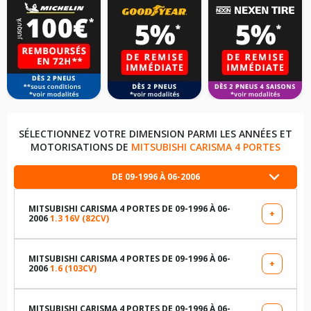
SÉLECTIONNEZ VOTRE DIMENSION PARMI LES ANNÉES ET
MOTORISATIONS DE
MITSUBISHI CARISMA 4 PORTES
DE 09-1996 À 06-2006
MITSUBISHI CARISMA 4 PORTES DE 09-1996 À 06-
+
2006
1.3 16V (82CV)
LES DIMENSIONS COMPATIBLES
175/65R14 82 H
MITSUBISHI CARISMA 4 PORTES DE 09-1996 À 06-
+
2006
1.6 (103CV)
LES DIMENSIONS COMPATIBLES
185/65R14 86 H
185/65R14 86 H
MITSUBISHI CARISMA 4 PORTES DE 09-1996 À 06-