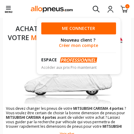
0
MENU
ACHAT DE PNEUS POUR
ME CONNECTER
VOTRE
MITSUBISHI CARISMA
Nouveau client ?
4 PORTES
Créer mon compte
ESPACE
Accéder aux prix Pro maintenant
Vous devez changer les pneus de votre
MITSUBISHI CARISMA 4 portes
?
Vous voulez être certain de choisir la bonne dimension de pneus pour
MITSUBISHI CARISMA 4 portes
avant de valider votre achat ? Laissez
vous guider par la recherche par véhicule qui vous permettra de
trouver rapidement les dimensions de pneus pour votre
MITSUBISHI
CARISMA 4 portes
.
Voir plus