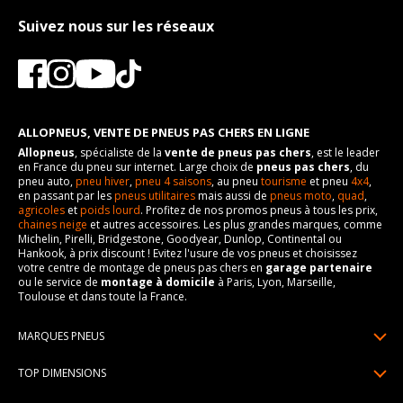
Numéro d'identification
DAO
Taille de la tête de boulon
21
Pour la visserie, afin de garantir une parfaite compatibilité, nous
de véhicule
Suivez nous sur les réseaux
vous conseillons de contacter directement le constructeur.
Force de rotation du
110
VISSERIE MITSUBISHI CARISMA 4 PORTES DE 09-1996 À 06-
boulon
2006 1.9 TD (90CV)
Type de boulon
M12x1.5
Pour la visserie, afin de garantir une parfaite compatibilité, nous
vous conseillons de contacter directement le constructeur.
Taille de la tête de boulon
21
ALLOPNEUS, VENTE DE PNEUS PAS CHERS EN LIGNE
Force de rotation du
110
boulon
Allopneus
, spécialiste de la
vente de pneus pas chers
, est le leader
en France du pneu sur internet. Large choix de
pneus pas chers
, du
Pour la visserie, afin de garantir une parfaite compatibilité, nous
pneu auto,
pneu hiver
,
pneu 4 saisons
, au pneu
tourisme
et pneu
4x4
,
vous conseillons de contacter directement le constructeur.
en passant par les
pneus utilitaires
mais aussi de
pneus moto
,
quad
,
agricoles
et
poids lourd
. Profitez de nos promos pneus à tous les prix,
chaines neige
et autres accessoires. Les plus grandes marques, comme
Michelin, Pirelli, Bridgestone, Goodyear, Dunlop, Continental ou
Hankook, à prix discount ! Evitez l'usure de vos pneus et choisissez
votre centre de montage de pneus pas chers en
garage partenaire
ou le service de
montage à domicile
à Paris, Lyon, Marseille,
Toulouse et dans toute la France.
MARQUES PNEUS
Pneus Michelin
TOP DIMENSIONS
Pneus Pirelli
175/65R14