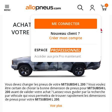
0
MENU
ACHAT DE PNEUS POUR
ME CONNECTER
VOTRE
MITSUBISHI L 200
Nouveau client ?
Créer mon compte
ESPACE
Accéder aux prix Pro maintenant
Vous devez changer les pneus de votre
MITSUBISHI L 200
? Vous voulez
être certain de choisir la bonne dimension de pneus pour
MITSUBISHI L
200
avant de valider votre achat ? Laissez vous guider par la recherche
par véhicule qui vous permettra de trouver rapidement les dimensions
de pneus pour votre
MITSUBISHI L 200
.
Voir plus
Il n'est pas toujours évident de s'y retrouver dans le choix des
pneumatiques. Grâce à la recherche simplifiée pour les véhicules