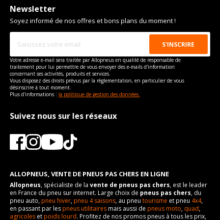
Taille de la tête de boulon
Frein
21
hydraulique
Pour la visserie, afin de garantir une parfaite compatibilité, nous
Newsletter
Type de boulon
M12x1.5
Pour la visserie, afin de garantir une parfaite compatibilité, nous
vous conseillons de contacter directement le constructeur.
vous conseillons de contacter directement le constructeur.
Soyez informé de nos offres et bons plans du moment !
Force de rotation du
Numéro d'identification
110
CB-CD7, CB-CB8
Taille de la tête de boulon
21
boulon
de véhicule
Force de rotation du
110
Pour la visserie, afin de garantir une parfaite compatibilité, nous
VISSERIE MITSUBISHI LANCER V DE 07-1991 À 12-1996 2.0
boulon
vous conseillons de contacter directement le constructeur.
DIESEL (68CV)
Votre adresse e-mail sera traitée par Allopneus en qualité de responsable de
Type de boulon
M12x1.5
Pour la visserie, afin de garantir une parfaite compatibilité, nous
traitement pour lui permettre de vous envoyer des e-mails d'information
vous conseillons de contacter directement le constructeur.
concernant ses activités, produits et services.
Taille de la tête de boulon
21
Vous disposez des droits prévus par la règlementation, en particulier de vous
désinscrire à tout moment.
Force de rotation du
110
Plus d'informations :
la politique de gestion des données.
boulon
Pour la visserie, afin de garantir une parfaite compatibilité, nous
Suivez nous sur les réseaux
vous conseillons de contacter directement le constructeur.
ALLOPNEUS, VENTE DE PNEUS PAS CHERS EN LIGNE
Allopneus
, spécialiste de la
vente de pneus pas chers
, est le leader
en France du pneu sur internet. Large choix de
pneus pas chers
, du
pneu auto,
pneu hiver
,
pneu 4 saisons
, au pneu
tourisme
et pneu
4x4
,
en passant par les
pneus utilitaires
mais aussi de
pneus moto
,
quad
,
agricoles
et
poids lourd
. Profitez de nos promos pneus à tous les prix,