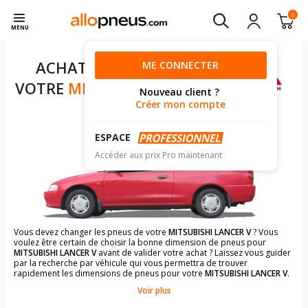
0
MENU
ACHAT DE PNEUS POUR
ME CONNECTER
VOTRE
MITSUBISHI LANCER V
Nouveau client ?
Créer mon compte
ESPACE
Accéder aux prix Pro maintenant
Vous devez changer les pneus de votre
MITSUBISHI LANCER V
? Vous
voulez être certain de choisir la bonne dimension de pneus pour
MITSUBISHI LANCER V
avant de valider votre achat ? Laissez vous guider
par la recherche par véhicule qui vous permettra de trouver
rapidement les dimensions de pneus pour votre
MITSUBISHI LANCER V
.
Voir plus
Il n'est pas toujours évident de s'y retrouver dans le choix des
pneumatiques. Grâce à la recherche simplifiée pour les véhicules