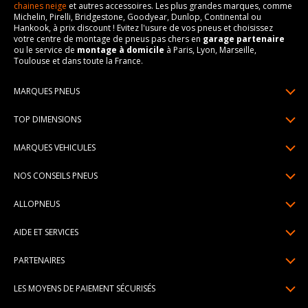
chaines neige
et autres accessoires. Les plus grandes marques, comme
Michelin, Pirelli, Bridgestone, Goodyear, Dunlop, Continental ou
Hankook, à prix discount ! Evitez l'usure de vos pneus et choisissez
votre centre de montage de pneus pas chers en
garage partenaire
ou le service de
montage à domicile
à Paris, Lyon, Marseille,
Toulouse et dans toute la France.
MARQUES PNEUS
Pneus Michelin
TOP DIMENSIONS
Pneus Pirelli
175/65R14
MARQUES VEHICULES
Pneus Continental
185/65R15
Renault
Pneus Goodyear
NOS CONSEILS PNEUS
195/65R15
Dacia
Pneus Bridgestone
Lire un pneumatique
195/55R16
ALLOPNEUS
Peugeot
Pneus Hankook
Indice de charge et de vitesse
205/55R16
Qui sommes-nous? | About us
Citroën
Pneus Dunlop
AIDE ET SERVICES
Pression pneu
205/60R16
Avis DriverReviews | Who is DriverReviews
Volkswagen
Toutes les marques
Paiement en plusieurs fois
Voyant pression pneu
225/45R17
PARTENAIRES
Espace Presse
Audi
Garantie pneu
Usure pneu
225/40R18
Devenez affilié
Recrutement
BMW
LES MOYENS DE PAIEMENT SÉCURISÉS
Livraisons standard / express
Témoin d'usure
Devenir garage partenaire de montage
Pourquoi Allopneus ? | Why Allopneus ?
Mercedes-Benz