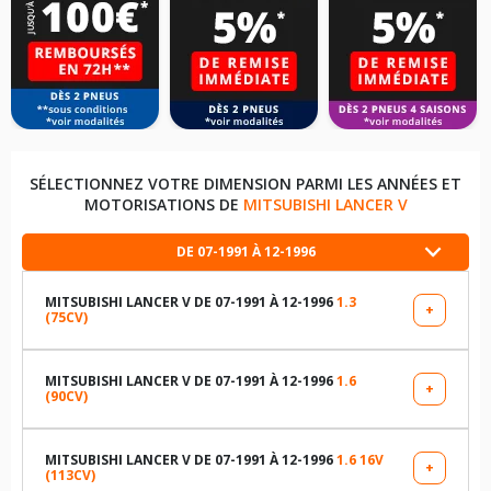
SÉLECTIONNEZ VOTRE DIMENSION PARMI LES ANNÉES ET
MOTORISATIONS DE
MITSUBISHI LANCER V
DE 07-1991 À 12-1996
MITSUBISHI LANCER V DE 07-1991 À 12-1996
1.3
+
(75CV)
LES DIMENSIONS COMPATIBLES
155R13 79 T
MITSUBISHI LANCER V DE 07-1991 À 12-1996
1.6
+
(90CV)
LES DIMENSIONS COMPATIBLES
165R13 84 S
195/60R14 86 H
MITSUBISHI LANCER V DE 07-1991 À 12-1996
1.6 16V
+
(113CV)