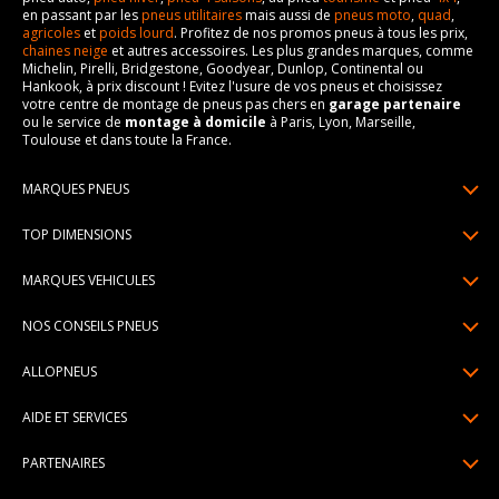
en passant par les
pneus utilitaires
mais aussi de
pneus moto
,
quad
,
agricoles
et
poids lourd
. Profitez de nos promos pneus à tous les prix,
chaines neige
et autres accessoires. Les plus grandes marques, comme
Michelin, Pirelli, Bridgestone, Goodyear, Dunlop, Continental ou
Hankook, à prix discount ! Evitez l'usure de vos pneus et choisissez
votre centre de montage de pneus pas chers en
garage partenaire
ou le service de
montage à domicile
à Paris, Lyon, Marseille,
Toulouse et dans toute la France.
MARQUES PNEUS
Pneus Michelin
TOP DIMENSIONS
Pneus Pirelli
175/65R14
MARQUES VEHICULES
Pneus Continental
185/65R15
Renault
Pneus Goodyear
NOS CONSEILS PNEUS
195/65R15
Dacia
Pneus Bridgestone
Lire un pneumatique
195/55R16
ALLOPNEUS
Peugeot
Pneus Hankook
Indice de charge et de vitesse
205/55R16
Qui sommes-nous? | About us
Citroën
Pneus Dunlop
AIDE ET SERVICES
Pression pneu
205/60R16
Avis DriverReviews | Who is DriverReviews
Volkswagen
Toutes les marques
Paiement en plusieurs fois
Voyant pression pneu
225/45R17
PARTENAIRES
Espace Presse
Audi
Garantie pneu
Usure pneu
225/40R18
Devenez affilié
Recrutement