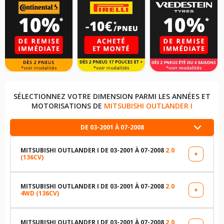
SÉLECTIONNEZ VOTRE DIMENSION PARMI LES ANNÉES ET
MOTORISATIONS DE
MITSUBISHI OUTLANDER I
DE 03-2001 À 07-2008
MITSUBISHI OUTLANDER I DE 03-2001 À 07-2008
2.0
+
(136CV)
LES DIMENSIONS COMPATIBLES
215/60R16 95 H
MITSUBISHI OUTLANDER I DE 03-2001 À 07-2008
2.0
+
4WD (136CV)
LES DIMENSIONS COMPATIBLES
215/55R17 94 V
215/60R16 95 H
MITSUBISHI OUTLANDER I DE 03-2001 À 07-2008
2.0