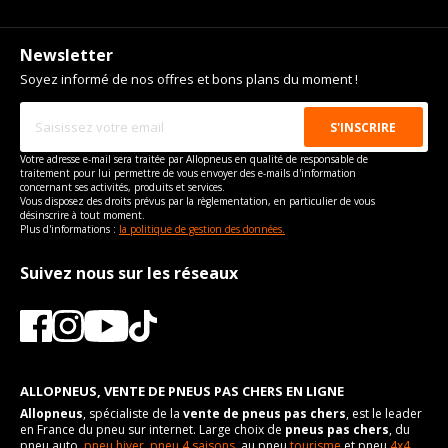
Newsletter
Soyez informé de nos offres et bons plans du moment !
Votre adresse e-mail sera traitée par Allopneus en qualité de responsable de
traitement pour lui permettre de vous envoyer des e-mails d'information
concernant ses activités, produits et services.
Vous disposez des droits prévus par la règlementation, en particulier de vous
désinscrire à tout moment.
Plus d'informations :
la politique de gestion des données.
Suivez nous sur les réseaux
ALLOPNEUS, VENTE DE PNEUS PAS CHERS EN LIGNE
Allopneus
, spécialiste de la
vente de pneus pas chers
, est le leader
en France du pneu sur internet. Large choix de
pneus pas chers
, du
pneu auto,
pneu hiver
,
pneu 4 saisons
, au pneu
tourisme
et pneu
4x4
,