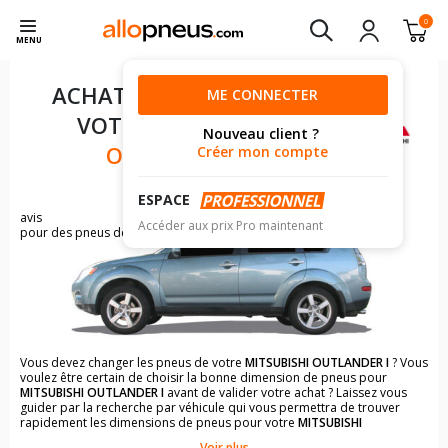
0
MENU
ACHAT DE PNEUS POUR
ME CONNECTER
VOTRE
MITSUBISHI
Nouveau client ?
OUTLANDER I
Créer mon compte
ESPACE
1533
avis
Accéder aux prix Pro maintenant
pour des pneus de MITSUBISHI OUTLANDER
Vous devez changer les pneus de votre
MITSUBISHI OUTLANDER I
? Vous
voulez être certain de choisir la bonne dimension de pneus pour
MITSUBISHI OUTLANDER I
avant de valider votre achat ? Laissez vous
guider par la recherche par véhicule qui vous permettra de trouver
rapidement les dimensions de pneus pour votre
MITSUBISHI
OUTLANDER I
.
Voir plus