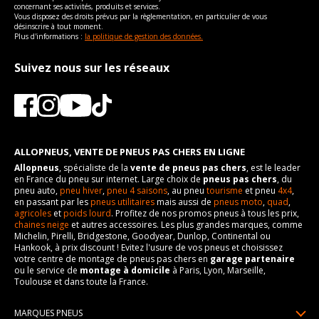
boulon
boulon
vous conseillons de contacter directement le constructeur.
Puissance en Kw max
270
concernant ses activités, produits et services.
Vous disposez des droits prévus par la règlementation, en particulier de vous
Pour la visserie, afin de garantir une parfaite compatibilité, nous
Pour la visserie, afin de garantir une parfaite compatibilité, nous
désinscrire à tout moment.
Type
Propulsion
vous conseillons de contacter directement le constructeur.
vous conseillons de contacter directement le constructeur.
Plus d'informations :
la politique de gestion des données.
VISSERIE MORGAN AERO 8 DÉCAPOTABLE DEPUIS 10-2000
4.8 (367CV)
Suivez nous sur les réseaux
Type de boulon
M14x1.5
Taille de la tête de boulon
19
Force de rotation du
120
boulon
Pour la visserie, afin de garantir une parfaite compatibilité, nous
ALLOPNEUS, VENTE DE PNEUS PAS CHERS EN LIGNE
vous conseillons de contacter directement le constructeur.
Allopneus
, spécialiste de la
vente de pneus pas chers
, est le leader
en France du pneu sur internet. Large choix de
pneus pas chers
, du
pneu auto,
pneu hiver
,
pneu 4 saisons
, au pneu
tourisme
et pneu
4x4
,
en passant par les
pneus utilitaires
mais aussi de
pneus moto
,
quad
,
agricoles
et
poids lourd
. Profitez de nos promos pneus à tous les prix,
chaines neige
et autres accessoires. Les plus grandes marques, comme
Michelin, Pirelli, Bridgestone, Goodyear, Dunlop, Continental ou
Hankook, à prix discount ! Evitez l'usure de vos pneus et choisissez
votre centre de montage de pneus pas chers en
garage partenaire
ou le service de
montage à domicile
à Paris, Lyon, Marseille,
Toulouse et dans toute la France.
MARQUES PNEUS