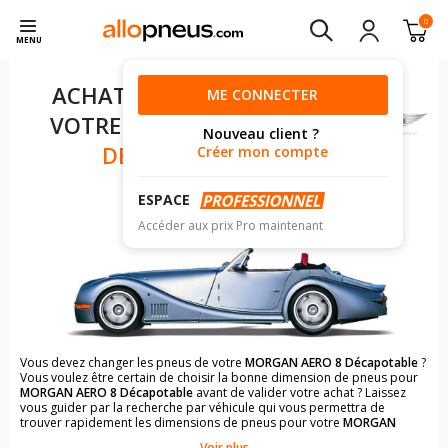
0
MENU
ACHAT DE PNEUS POUR
ME CONNECTER
VOTRE
MORGAN AERO 8
Nouveau client ?
DÉCAPOTABLE
Créer mon compte
ESPACE
Accéder aux prix Pro maintenant
Vous devez changer les pneus de votre
MORGAN AERO 8 Décapotable
?
Vous voulez être certain de choisir la bonne dimension de pneus pour
MORGAN AERO 8 Décapotable
avant de valider votre achat ? Laissez
vous guider par la recherche par véhicule qui vous permettra de
trouver rapidement les dimensions de pneus pour votre
MORGAN
AERO 8 Décapotable
.
Voir plus