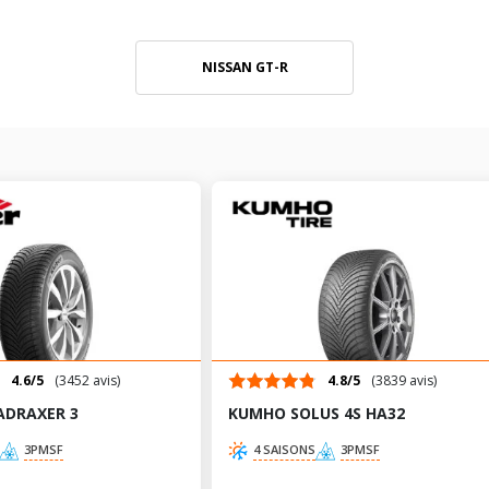
NISSAN GT-R
4.6/5
(3452 avis)
4.8/5
(3839 avis)
ADRAXER 3
KUMHO SOLUS 4S HA32
3PMSF
4 SAISONS
3PMSF