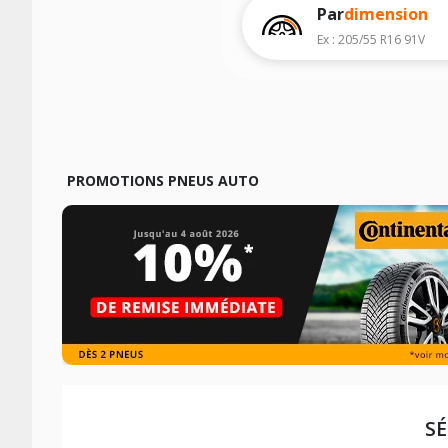
Par
dimension
Ex : 205/55 R16 91V
PROMOTIONS PNEUS AUTO
S