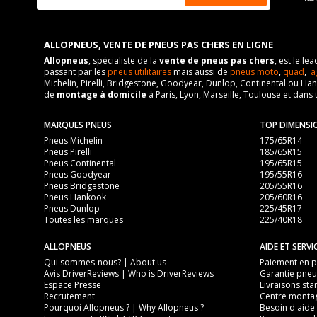
ALLOPNEUS, VENTE DE PNEUS PAS CHERS EN LIGNE
Allopneus
, spécialiste de la
vente de pneus pas chers
, est le l
passant par les
pneus utilitaires
mais aussi de
pneus moto
,
quad
,
a
Michelin, Pirelli, Bridgestone, Goodyear, Dunlop, Continental ou Ha
de
montage à domicile
à Paris, Lyon, Marseille, Toulouse et dans 
MARQUES PNEUS
TOP DIMENSI
Pneus Michelin
175/65R14
Pneus Pirelli
185/65R15
Pneus Continental
195/65R15
Pneus Goodyear
195/55R16
Pneus Bridgestone
205/55R16
Pneus Hankook
205/60R16
Pneus Dunlop
225/45R17
Toutes les marques
225/40R18
ALLOPNEUS
AIDE ET SERVI
Qui sommes-nous? | About us
Paiement en pl
Avis DriverReviews | Who is DriverReviews
Garantie pneu
Espace Presse
Livraisons sta
Recrutement
Centre monta
Pourquoi Allopneus ? | Why Allopneus ?
Besoin d'aide 