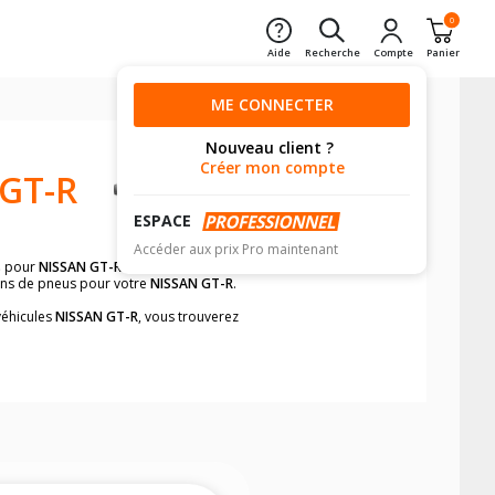
0
Aide
Recherche
Compte
Panier
ME CONNECTER
Nouveau client ?
Créer mon compte
GT-R
ESPACE
Accéder aux prix Pro maintenant
s
pour
NISSAN GT-R
avant de valider
ions de pneus pour votre
NISSAN GT-R
.
véhicules
NISSAN GT-R
, vous trouverez
neumatiques, dans le carnet de bord du
ment et rapidement.
mension des pneus montés sur votre