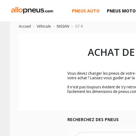
PNEUS AUTO
PNEUS MOTO
Accueil
Véhicule
NISSAN
GT-R
ACHAT DE
Vous devez changer les pneus de votre
votre achat ? Laissez vous guider par 
Il n'est pas toujours évident de s'y ret
facilement les dimensions de pneus co
Vous ne savez pas comment trouver les 
véhicule ainsi que sur l'étiquette collée 
Notre base de recherche véhicule vous
Pour cela, veuillez sélectionner le modè
RECHERCHEZ DES PNEUS
Les résultats de votre recherche sont d
véhicule, sans oublier les indices de c