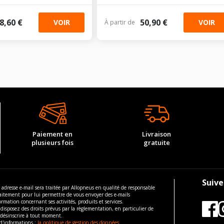
8,60 €
50,90 €
VOIR
VOIR
À partir de
Paiement en
Livraison
plusieurs fois
gratuite
Suive
 adresse e-mail sera traitée par Allopneus en qualité de responsable
aitement pour lui permettre de vous envoyer des e-mails
ormation concernant ses activités, produits et services.
disposez des droits prévus par la règlementation, en particulier de
 désinscrire à tout moment.
d'informations :
la politique de gestion des données.