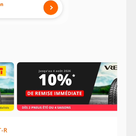
on
T-R