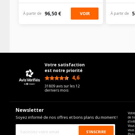
96,50 €
5
VOIR
À partir de
À partir de
Votre satisfaction
est notre priorité
4,6
/5
31809 avis sur les 12
derniers mois
Newsletter
Votre
Soyez informé de nos offres et bons plans du moment !
de tr
d'inf
Vous 
vous
Plus 