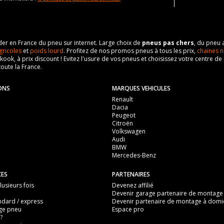
eader en France du pneu sur internet. Large choix de
pneus pas chers
, du pneu 
gricoles
et
poids lourd
. Profitez de nos promos pneus à tous les prix,
chaines n
nkook, à prix discount ! Evitez l'usure de vos pneus et choisissez votre centre
toute la France.
ONS
MARQUES VEHICULES
Renault
Dacia
Peugeot
Citroën
Volkswagen
Audi
BMW
Mercedes-Benz
CES
PARTENAIRES
usieurs fois
Devenez affilié
Devenir garage partenaire de montage
ndard / express
Devenir partenaire de montage à domic
ge pneu
Espace pro
?