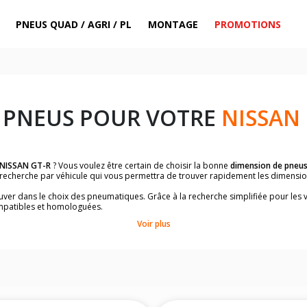
PNEUS QUAD / AGRI / PL
MONTAGE
PROMOTIONS
 PNEUS POUR VOTRE
NISSAN 
NISSAN GT-R
? Vous voulez être certain de choisir la bonne
dimension de pneu
la recherche par véhicule qui vous permettra de trouver rapidement les dimens
rouver dans le choix des pneumatiques. Grâce à la recherche simplifiée pour les 
mpatibles et homologuées.
dimensions de vos pneus ? Ces informations sont indiquées sur le flanc des p
Voir plus
à l'intérieur de la portière conducteur.
 permettra de trouver les dimensions de vos pneus pour
NISSAN GT-R
, simple
le de votre véhicule ci-dessous :
onnés à titre indicatif. Il est fortement recommandé de vérifier en amont la di
harge et de vitesse, indispensables pour que votre dimension soit complète.