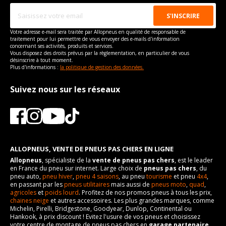
Votre adresse e-mail sera traitée par Allopneus en qualité de responsable de
traitement pour lui permettre de vous envoyer des e-mails d'information
concernant ses activités, produits et services.
Vous disposez des droits prévus par la règlementation, en particulier de vous
désinscrire à tout moment.
Plus d'informations :
la politique de gestion des données.
Suivez nous sur les réseaux
ALLOPNEUS, VENTE DE PNEUS PAS CHERS EN LIGNE
Allopneus
, spécialiste de la
vente de pneus pas chers
, est le leader
en France du pneu sur internet. Large choix de
pneus pas chers
, du
pneu auto,
pneu hiver
,
pneu 4 saisons
, au pneu
tourisme
et pneu
4x4
,
en passant par les
pneus utilitaires
mais aussi de
pneus moto
,
quad
,
agricoles
et
poids lourd
. Profitez de nos promos pneus à tous les prix,
chaines neige
et autres accessoires. Les plus grandes marques, comme
Michelin, Pirelli, Bridgestone, Goodyear, Dunlop, Continental ou
Hankook, à prix discount ! Evitez l'usure de vos pneus et choisissez
votre centre de montage de pneus pas chers en
garage partenaire