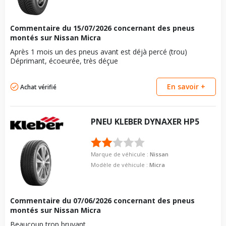
boulon
Longueur du boulon
26
Pour la visserie, afin de garantir une parfaite compatibilité, nous
Force de rotation du
105
Commentaire du
vous conseillons de contacter directement le constructeur.
15/07/2026
concernant des pneus
boulon
montés sur Nissan Micra
Pour la visserie, afin de garantir une parfaite compatibilité, nous
Après 1 mois un des pneus avant est déjà percé (trou)
vous conseillons de contacter directement le constructeur.
Déprimant, écoeurée, très déçue
En savoir +
Achat vérifié
PNEU
KLEBER
DYNAXER HP5
Marque de véhicule :
Nissan
Modèle de véhicule :
Micra
Commentaire du
07/06/2026
concernant des pneus
montés sur Nissan Micra
Beaucoup trop bruyant