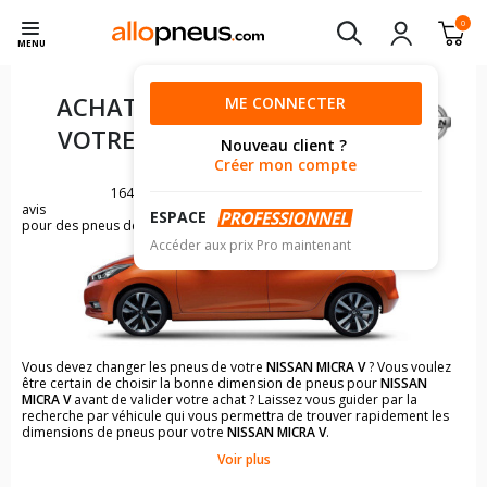
0
MENU
ACHAT DE PNEUS POUR
ME CONNECTER
VOTRE
NISSAN MICRA V
Nouveau client ?
Créer mon compte
1648
avis
ESPACE
pour des pneus de NISSAN MICRA
Accéder aux prix Pro maintenant
Vous devez changer les pneus de votre
NISSAN MICRA V
? Vous voulez
être certain de choisir la bonne dimension de pneus pour
NISSAN
MICRA V
avant de valider votre achat ? Laissez vous guider par la
recherche par véhicule qui vous permettra de trouver rapidement les
dimensions de pneus pour votre
NISSAN MICRA V
.
Voir plus
Il n'est pas toujours évident de s'y retrouver dans le choix des
pneumatiques. Grâce à la recherche simplifiée pour les véhicules